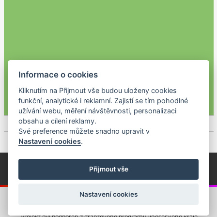
Informace o cookies
Kliknutím na Přijmout vše budou uloženy cookies
funkční, analytické i reklamní. Zajistí se tím pohodlné
užívání webu, měření návštěvnosti, personalizaci
obsahu a cílení reklamy.
Své preference můžete snadno upravit v
Nastavení cookies
.
© Píseckem / Kalendárium (Změna programu vyhrazena!)
(Cookies)
Přijmout vše
© 2018 - 2026 Realizace a správa webu:
Studio QUIN.cz
Nastavení cookies
Projekt byl podpořen z grantového programu Jihočeského kraje.