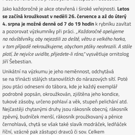
Jako každoročně je akce otevřená i široké veřejnosti.
Letos
se začíná kroužkovat v neděli 26. července a až do úterý
4. srpna je možné denně od 7 do 19 hodin
k rybníku zavítat
a pozorovat výzkumníky při práci.
„Každoročně apelujeme
na návštěvníky, aby nejezdili za deště, větru a velkého horka,
v tom případě nekroužkujeme, abychom ptáky neohrozili. A stále
platí, že nejvíce uvidíte, přijedete-li ráno,“
vysvětluje ornitolog
Jiří Šebestian.
Unikátní na výzkumu je jeho neměnnost, odchytává
se na třinácti stálých stanovištích do nárazových sítí. Poté
jsou ptáci odneseni do tábora, kde je každý exemplář
podrobně popsán, okroužkován, zjištěna jeho kondice,
tukové zásoby, určeno pohlaví a věk, stupeň pelichání atd.
Nejčastěji chytanými druhy jsou rákosník obecný, rákosník
zpěvný, budníček menší, rákosník proužkovaný a pěnice
černohlavá, chytá se však také slavík modráček, ledňáček
říční, vzácně pak zástupci dravců či sov. Celkem