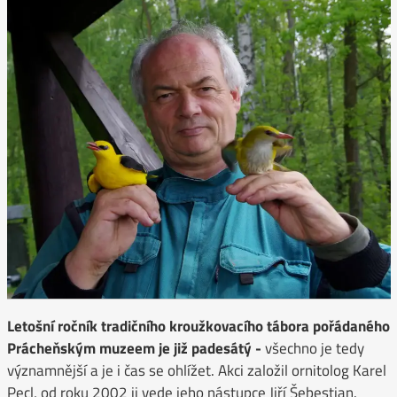
Letošní ročník tradičního kroužkovacího tábora pořádaného
Prácheňským muzeem je již padesátý -
všechno je tedy
významnější a je i čas se ohlížet. Akci založil ornitolog Karel
Pecl, od roku 2002 ji vede jeho nástupce Jiří Šebestian.