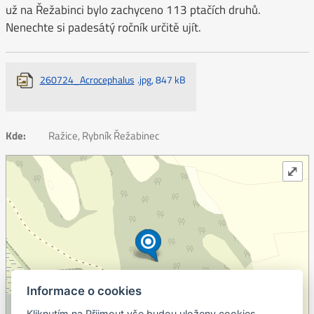
už na Řežabinci bylo zachyceno 113 ptačích druhů.
Nenechte si padesátý ročník určitě ujít.
260724_Acrocephalus
.jpg, 847 kB
Kde:
Ražice, Rybník Řežabinec
⤢
Informace o cookies
Kliknutím na Přijmout vše budou uloženy cookies