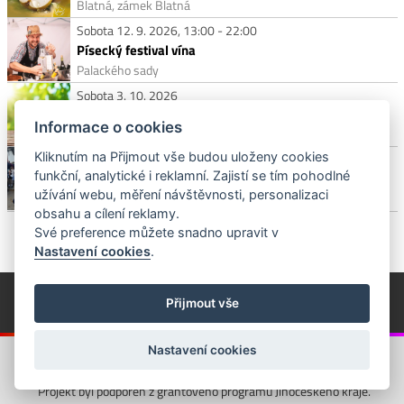
Blatná, zámek Blatná
Sobota 12. 9. 2026, 13:00 - 22:00
Písecký festival vína
Palackého sady
Sobota 3. 10. 2026
FESTIVAL MEDU A JABLEK
Informace o cookies
Palackého sady
Kliknutím na Přijmout vše budou uloženy cookies
Sobota 17. 10. 2026
funkční, analytické i reklamní. Zajistí se tím pohodlné
Posvícení s Písečanem
užívání webu, měření návštěvnosti, personalizaci
Semice, hostinec U Báby Lišků
obsahu a cílení reklamy.
Své preference můžete snadno upravit v
Nastavení cookies
.
© Píseckem / Kalendárium (Změna programu vyhrazena!)
(Cookies)
Přijmout vše
© 2018 - 2026 Realizace a správa webu:
Studio QUIN.cz
Nastavení cookies
Projekt byl podpořen z grantového programu Jihočeského kraje.