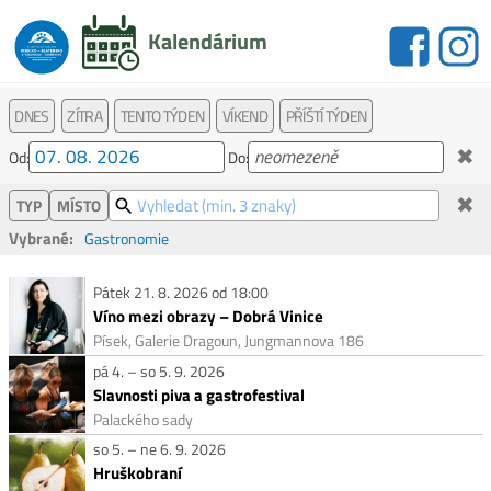
Kalendárium
DNES
ZÍTRA
TENTO TÝDEN
VÍKEND
PŘÍŠTÍ TÝDEN
✖
Od:
Do:
✖
TYP
MÍSTO
Vybrané:
Gastronomie
Pátek 21. 8. 2026 od 18:00
Víno mezi obrazy – Dobrá Vinice
Písek, Galerie Dragoun, Jungmannova 186
pá 4. – so 5. 9. 2026
Slavnosti piva a gastrofestival
Palackého sady
so 5. – ne 6. 9. 2026
Hruškobraní