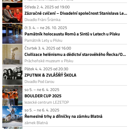
Středa 2. 4. 2025 od 19:00
Zázračné cvičení – Divadelní společnost Stanislava Lehkého
Divadlo Fráni Šrámka
čt 3. 4. – ne 26. 10. 2025
Památník holocaustu Romů a Sintů v Letech u Písku
Památník Lety u Písku
Čtvrtek 3. 4. 2025 od 16:00
Civilizace helénismu a dědictví starověkého Řecka/Od časů Alexandra Velikého po ovládnutí řeckého světa Římem
Prácheňské muzeum v Písku
Pátek 4. 4. 2025 od 20:30
ZPUTNIK & ZVLÁŠŇÝ ŠKOLA
Divadlo Pod čarou
so 5. – ne 6. 4. 2025
BOULDER CUP 2025
lezecké centrum LEZETOP
so 5. – ne 6. 4. 2025
Řemeslné trhy a dílničky na zámku Blatná
zámek Blatná