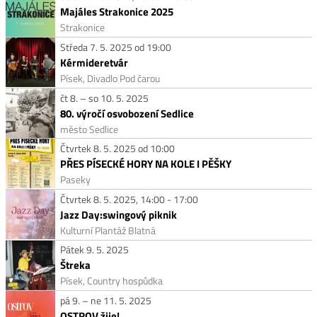
Majáles Strakonice 2025
Strakonice
Středa 7. 5. 2025 od 19:00
Kérmideretvár
Písek, Divadlo Pod čarou
čt 8. – so 10. 5. 2025
80. výročí osvobození Sedlice
město Sedlice
Čtvrtek 8. 5. 2025 od 10:00
PŘES PÍSECKÉ HORY NA KOLE I PĚŠKY
Paseky
Čtvrtek 8. 5. 2025, 14:00 - 17:00
Jazz Day:swingový piknik
Kulturní Plantáž Blatná
Pátek 9. 5. 2025
Štreka
Písek, Country hospůdka
pá 9. – ne 11. 5. 2025
OSTROV žije!