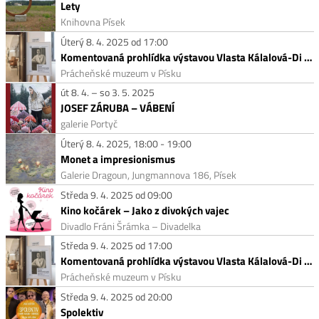
Lety
Knihovna Písek
Úterý 8. 4. 2025 od 17:00
Komentovaná prohlídka výstavou Vlasta Kálalová-Di Lotti
Prácheňské muzeum v Písku
út 8. 4. – so 3. 5. 2025
JOSEF ZÁRUBA – VÁBENÍ
galerie Portyč
Úterý 8. 4. 2025, 18:00 - 19:00
Monet a impresionismus
Galerie Dragoun, Jungmannova 186, Písek
Středa 9. 4. 2025 od 09:00
Kino kočárek – Jako z divokých vajec
Divadlo Fráni Šrámka – Divadelka
Středa 9. 4. 2025 od 17:00
Komentovaná prohlídka výstavou Vlasta Kálalová-Di Lotti
Prácheňské muzeum v Písku
Středa 9. 4. 2025 od 20:00
Spolektiv