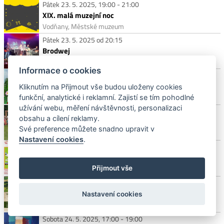
Pátek 23. 5. 2025, 19:00 - 21:00
XIX. malá muzejní noc
Vodňany, Městské muzeum
Pátek 23. 5. 2025 od 20:15
Brodwej
Písek, Country hospůdka
Informace o cookies
Sobota 24. 5. 2025
Letnice
Kliknutím na Přijmout vše budou uloženy cookies
Hoslovice, mlýn
funkční, analytické i reklamní. Zajistí se tím pohodlné
užívání webu, měření návštěvnosti, personalizaci
Sobota 24. 5. 2025
obsahu a cílení reklamy.
Pivoňův běh
Své preference můžete snadno upravit v
Na Křižatkách
Nastavení cookies
.
Sobota 24. 5. 2025 od 10:00
17. ročník ”Na kole, kam oko ze Zlaté hory dohlédne”.
Velké Nepodřice Klubovna hasičů č.p.44
Přijmout vše
Sobota 24. 5. 2025, 11:00 - 17:30
Setkání rodáků a přátel obce Horosedly
Nastavení cookies
Horosedly
Sobota 24. 5. 2025, 17:00 - 19:00