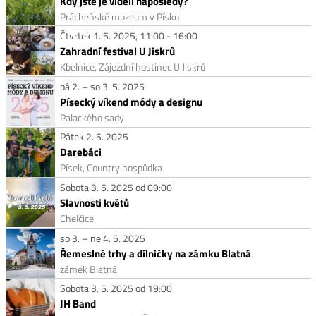
Kdy jste je viděli naposledy?
Prácheňské muzeum v Písku
Čtvrtek 1. 5. 2025, 11:00 - 16:00
Zahradní festival U Jiskrů
Kbelnice, Zájezdní hostinec U Jiskrů
pá 2. – so 3. 5. 2025
Písecký víkend módy a designu
Palackého sady
Pátek 2. 5. 2025
Darebáci
Písek, Country hospůdka
Sobota 3. 5. 2025 od 09:00
Slavnosti květů
Chelčice
so 3. – ne 4. 5. 2025
Řemeslné trhy a dílničky na zámku Blatná
zámek Blatná
Sobota 3. 5. 2025 od 19:00
JH Band