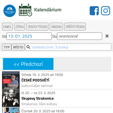
Kalendárium
DNES
ZÍTRA
TENTO TÝDEN
VÍKEND
PŘÍŠTÍ TÝDEN
✖
Od:
Do:
TYP
MÍSTO
<< Předchozí
Středa 19. 3. 2025 od 19:00
ČESKÉ PODSVĚTÍ
kulturní dům Heřmaň
čt 20. – ne 23. 3. 2025
Skupovy Strakonice
Strakonice, Dům kultury
Čtvrtek 20. 3. 2025 od 16:00