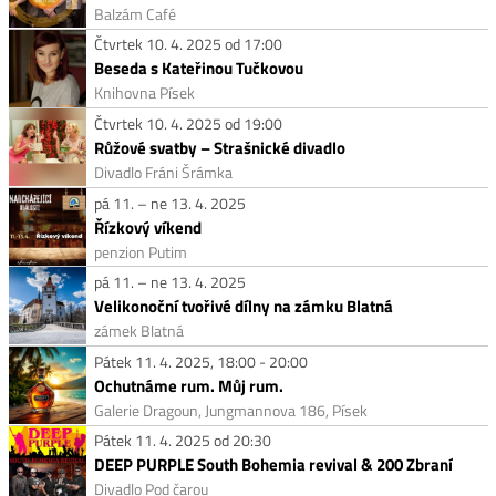
Balzám Café
Čtvrtek 10. 4. 2025 od 17:00
Beseda s Kateřinou Tučkovou
Knihovna Písek
Čtvrtek 10. 4. 2025 od 19:00
Růžové svatby – Strašnické divadlo
Divadlo Fráni Šrámka
pá 11. – ne 13. 4. 2025
Řízkový víkend
penzion Putim
pá 11. – ne 13. 4. 2025
Velikonoční tvořivé dílny na zámku Blatná
zámek Blatná
Pátek 11. 4. 2025, 18:00 - 20:00
Ochutnáme rum. Můj rum.
Galerie Dragoun, Jungmannova 186, Písek
Pátek 11. 4. 2025 od 20:30
DEEP PURPLE South Bohemia revival & 200 Zbraní
Divadlo Pod čarou