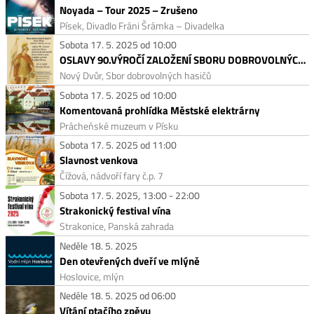
Noyada – Tour 2025 – Zrušeno
Písek, Divadlo Fráni Šrámka – Divadelka
Sobota 17. 5. 2025 od 10:00
OSLAVY 90.VÝROČÍ ZALOŽENÍ SBORU DOBROVOLNÝCH HASIČŮ NOVÝ DVŮR
Nový Dvůr, Sbor dobrovolných hasičů
Sobota 17. 5. 2025 od 10:00
Komentovaná prohlídka Městské elektrárny
Prácheňské muzeum v Písku
Sobota 17. 5. 2025 od 11:00
Slavnost venkova
Čížová, nádvoří fary č.p. 7
Sobota 17. 5. 2025, 13:00 - 22:00
Strakonický festival vína
Strakonice, Panská zahrada
Neděle 18. 5. 2025
Den otevřených dveří ve mlýně
Hoslovice, mlýn
Neděle 18. 5. 2025 od 06:00
Vítání ptačího zpěvu