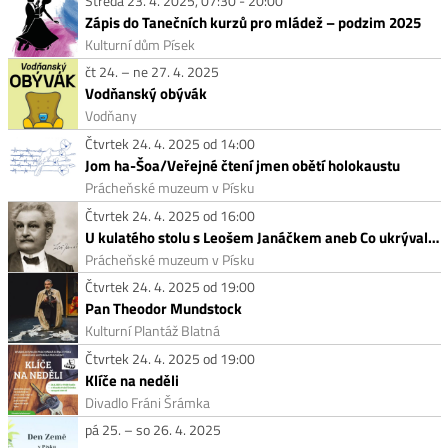
Středa 23. 4. 2025, 07:30 - 20:00
Zápis do Tanečních kurzů pro mládež – podzim 2025
Kulturní dům Písek
čt 24. – ne 27. 4. 2025
Vodňanský obývák
Vodňany
Čtvrtek 24. 4. 2025 od 14:00
Jom ha-Šoa/Veřejné čtení jmen obětí holokaustu
Prácheňské muzeum v Písku
Čtvrtek 24. 4. 2025 od 16:00
U kulatého stolu s Leošem Janáčkem aneb Co ukrývala Mistrova tajemná truhla?
Prácheňské muzeum v Písku
Čtvrtek 24. 4. 2025 od 19:00
Pan Theodor Mundstock
Kulturní Plantáž Blatná
Čtvrtek 24. 4. 2025 od 19:00
Klíče na neděli
Divadlo Fráni Šrámka
pá 25. – so 26. 4. 2025