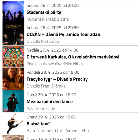
Sobota 26. 4. 2025 od 20:00
Studentská párty
Kulturní Plantáž Blatná
Sobota 26. 4. 2025 od 20:30
OCEÁN – Dávná Pyramida Tour 2025
Divadlo Pod čarou
Neděle 27. 4. 2025 od 14:30
O červené Karkulce, O krvelačném medvědovi
Písek, loutkové divadélko Nitka
Pondělí 28. 4. 2025 od 19:00
Tracyho tygr – Divadlo Procity
Divadlo Fráni Šrámka
Úterý 29. 4. 2025 od 16:30
Mezinárodní den tance
Palackého sady
Úterý 29. 4. 2025 od 18:00
Blatná tančí
Blatná, náměstí J. A. Komenského
Úterý 29. 4. 2025 od 19:00