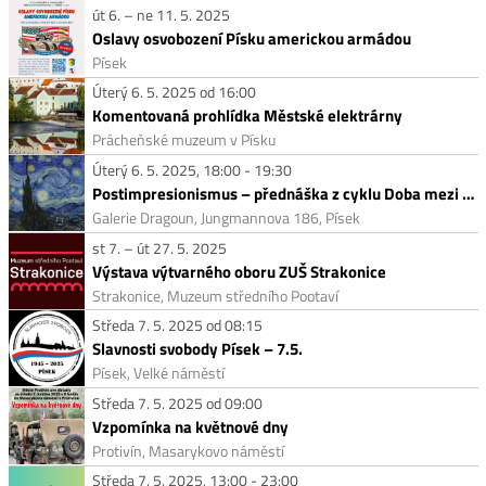
út 6. – ne 11. 5. 2025
Oslavy osvobození Písku americkou armádou
Písek
Úterý 6. 5. 2025 od 16:00
Komentovaná prohlídka Městské elektrárny
Prácheňské muzeum v Písku
Úterý 6. 5. 2025, 18:00 - 19:30
Postimpresionismus – přednáška z cyklu Doba mezi obrazy
Galerie Dragoun, Jungmannova 186, Písek
st 7. – út 27. 5. 2025
Výstava výtvarného oboru ZUŠ Strakonice
Strakonice, Muzeum středního Pootaví
Středa 7. 5. 2025 od 08:15
Slavnosti svobody Písek – 7.5.
Písek, Velké náměstí
Středa 7. 5. 2025 od 09:00
Vzpomínka na květnové dny
Protivín, Masarykovo náměstí
Středa 7. 5. 2025, 13:00 - 23:00