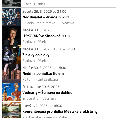
Písek, U Srnků
Sobota 29. 3. 2025 od 21:00
Noc divadel – divadelní kvíz
Divadlo Fráni Šrámka – Divadelka
Neděle 30. 3. 2025
LiStOVáNí ve Sladovně 30. 3.
Sladovna Písek
Neděle 30. 3. 2025, 13:30 - 17:00
Z hlavy do hlavy
Sladovna Písek
Neděle 30. 3. 2025 od 15:00
Nedělní pohádka: Golem
Kulturní Plantáž Blatná
út 1. 4. – ne 29. 6. 2025
Vodňany – Šumava na dohled
Infocentrum Vodňany
Úterý 1. 4. 2025 od 16:00
Komentovaná prohlídka Městské elektrárny
Prácheňské muzeum v Písku