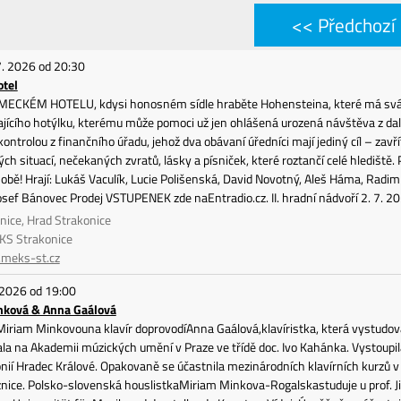
<< Předchozí
7. 2026 od 20:30
tel
ÁMECKÉM HOTELU, kdysi honosném sídle hraběte Hohensteina, které má svá ne
jícího hotýlku, kterému může pomoci už jen ohlášená urozená návštěva z dale
ontrolou z finančního úřadu, jehož dva obávaní úředníci mají jediný cíl – za
ých situací, nečekaných zvratů, lásky a písniček, které roztančí celé hlediště. 
 sobě! Hrají: Lukáš Vaculík, Lucie Polišenská, David Novotný, Aleš Háma, Radim
sef Bánovec Prodej VSTUPENEK zde naEntradio.cz. II. hradní nádvoří 2. 7. 2
nice, Hrad Strakonice
KS Strakonice
meks-st.cz
 2026 od 19:00
nková & Anna Gaálová
iriam Minkovouna klavír doprovodíAnna Gaálová,klavíristka, která vystudov
ala na Akademii múzických umění v Praze ve třídě doc. Ivo Kahánka. Vystou
onií Hradec Králové. Opakovaně se účastnila mezinárodních klavírních kurzů v B
znice. Polsko-slovenská houslistkaMiriam Minkova-Rogalskastuduje u prof. J