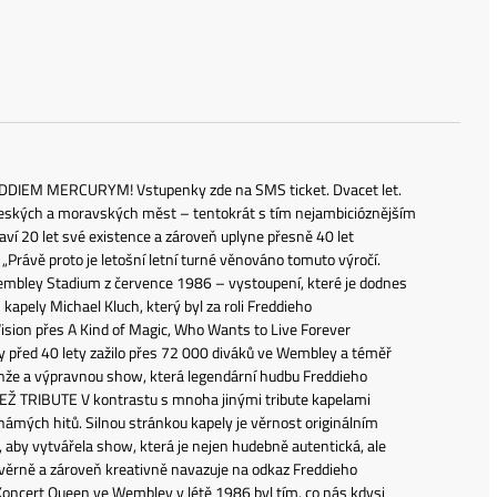
IEM MERCURYM! Vstupenky zde na SMS ticket. Dvacet let.
českých a moravských měst – tentokrát s tím nejambicióznějším
ví 20 let své existence a zároveň uplyne přesně 40 let
Právě proto je letošní letní turné věnováno tomuto výročí.
mbley Stadium z července 1986 – vystoupení, které je dodnes
apely Michael Kluch, který byl za roli Freddieho
sion přes A Kind of Magic, Who Wants to Live Forever
 před 40 lety zažilo přes 72 000 diváků ve Wembley a téměř
ranže a výpravnou show, která legendární hudbu Freddieho
E NEŽ TRIBUTE V kontrastu s mnoha jinými tribute kapelami
ámých hitů. Silnou stránkou kapely je věrnost originálním
 aby vytvářela show, která je nejen hudebně autentická, ale
ý věrně a zároveň kreativně navazuje na odkaz Freddieho
ert Queen ve Wembley v létě 1986 byl tím, co nás kdysi