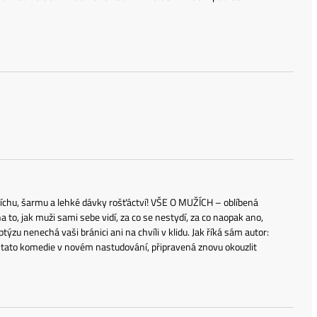
íchu, šarmu a lehké dávky rošťáctví! VŠE O MUŽÍCH – oblíbená
to, jak muži sami sebe vidí, za co se nestydí, za co naopak ano,
zu nenechá vaši bránici ani na chvíli v klidu. Jak říká sám autor:
ní tato komedie v novém nastudování, připravená znovu okouzlit