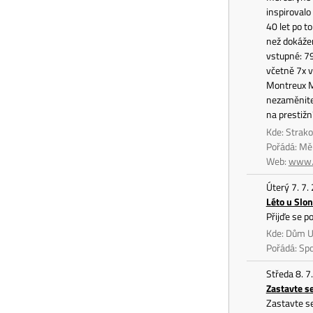
inspirovalo
40 let po t
než dokážem
vstupné: 7
včetně 7x v
Montreux Me
nezaměnite
na prestižn
Kde: Strako
Pořádá: Mě
Web:
www.
Úterý 7. 7.
Léto u Slon
Přijďe se p
Kde: Dům U
Pořádá: Spo
Středa 8. 7
Zastavte 
Zastavte s