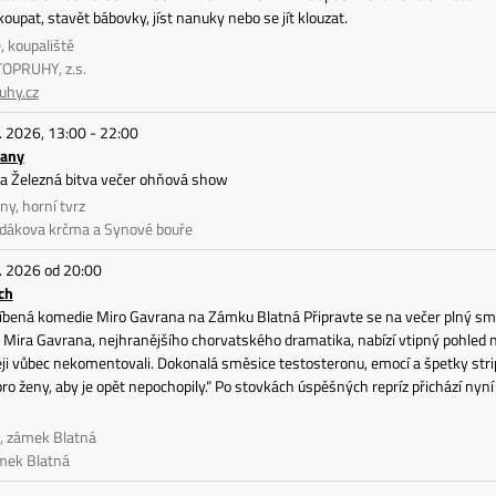
oupat, stavět bábovky, jíst nanuky nebo se jít klouzat.
, koupaliště
TOPRUHY, z.s.
uhy.cz
. 2026, 13:00 - 22:00
řany
va Železná bitva večer ohňová show
ny, horní tvrz
dákova krčma a Synové bouře
. 2026 od 20:00
ch
líbená komedie Miro Gavrana na Zámku Blatná Připravte se na večer plný sm
Mira Gavrana, nejhranějšího chorvatského dramatika, nabízí vtipný pohled na 
ěji vůbec nekomentovali. Dokonalá směsice testosteronu, emocí a špetky striptý
ro ženy, aby je opět nepochopily.“ Po stovkách úspěšných repríz přichází ny
á, zámek Blatná
mek Blatná