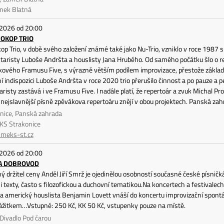
mek Blatná
 2026 od 20:00
OKOP TRIO
op Trio, v době svého založení známé také jako Nu-Trio, vzniklo v roce 1987 
taristy Luboše Andršta a houslisty Jana Hrubého. Od samého počátku šlo o r
kového Framusu Five, s výrazně větším podílem improvizace, přestože základ
í indispozici Luboše Andršta v roce 2020 trio přerušilo činnost a po pauze a
risty zastává i ve Framusu Five. I nadále platí, že repertoár a zvuk Michal P
nejslavnější písně zpěvákova repertoáru znějí v obou projektech. Panská z
onice, Panská zahrada
KS Strakonice
meks-st.cz
 2026 od 20:00
 A DOBROVOD
 držitel ceny Anděl Jiří Smrž je ojedinělou osobností současné české písničk
 texty, často s filozofickou a duchovní tematikou.Na koncertech a festivalec
 americký houslista Benjamin Lovett vnáší do koncertu improvizační spontánn
žitkem…Vstupné: 250 Kč, KK 50 Kč, vstupenky pouze na místě.
 Divadlo Pod čarou