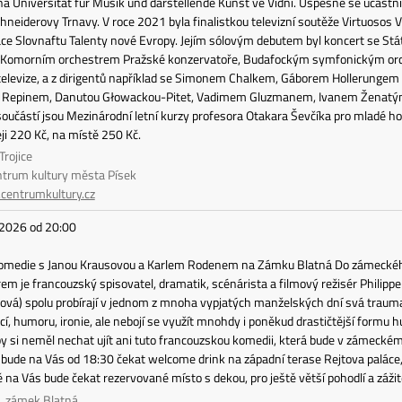
 Universität für Musik und darstellende Kunst ve Vídni. Úspěšně se účastn
hneiderovy Trnavy. V roce 2021 byla finalistkou televizní soutěže Virtuosos 
ace Slovnaftu Talenty nové Evropy. Jejím sólovým debutem byl koncert se St
s Komorním orchestrem Pražské konzervatoře, Budafockým symfonickým 
 televize, a z dirigentů například se Simonem Chalkem, Gáborem Hollerunge
Repinem, Danutou Głowackou-Pitet, Vadimem Gluzmanem, Ivanem Ženatým a 
 součástí jsou Mezinárodní letní kurzy profesora Otakara Ševčíka pro mladé ho
ji 220 Kč, na místě 250 Kč.
Trojice
ntrum kultury města Písek
entrumkultury.cz
 2026 od 20:00
komedie s Janou Krausovou a Karlem Rodenem na Zámku Blatná Do zámeckého 
rem je francouzský spisovatel, dramatik, scénárista a filmový režisér Philipp
sová) spolu probírají v jednom z mnoha vypjatých manželských dní svá trau
cí, humoru, ironie, ale nebojí se využít mnohdy i poněkud drastičtější formu
y si neměl nechat ujít ani tuto francouzskou komedii, která bude v zámeckém
bude na Vás od 18:30 čekat welcome drink na západní terase Rejtova paláce
ě na Vás bude čekat rezervované místo s dekou, pro ještě větší pohodlí a zážit
á, zámek Blatná