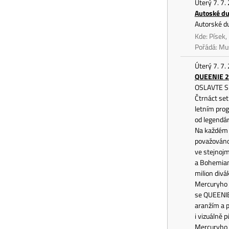
Úterý 7. 7.
Autoské du
Autorské du
Kde: Písek,
Pořádá: Mus
Úterý 7. 7.
QUEENIE 2
OSLAVTE S
Čtrnáct se
letním prog
od legendár
Na každém 
považováno 
ve stejnoj
a Bohemian
milion divá
Mercuryho a
se QUEENIE 
aranžím a p
i vizuálně 
Mercuryho 