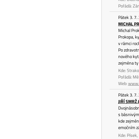
Pořádá: Zá
Pátek 3. 7.
MICHAL PR
Michal Prok
Prokopa, ky
v rámci roc
Po zdravotn
nového kyta
zejména ty 
Kde: Strak
Pořádá: Mě
Web:
www.
Pátek 3. 7.
JIŘÍ SMRŽ
Dvojnásobný
s básnivými
kde zejména
emočním zá
Kde: Písek,