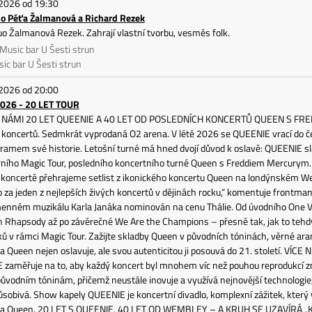
 2026 od 19:30
o Péťa Žalmanová a Richard Rezek
o Žalmanová Rezek. Zahrají vlastní tvorbu, vesměs folk.
 Music bar U Šesti strun
ic bar U Šesti strun
 2026 od 20:00
026 - 20 LET TOUR
 NÁMI 20 LET QUEENIE A 40 LET OD POSLEDNÍCH KONCERTŮ QUEEN S FREDD
t koncertů. Sedmkrát vyprodaná O2 arena. V létě 2026 se QUEENIE vrací do 
ramem své historie. Letošní turné má hned dvojí důvod k oslavě: QUEENIE sla
ního Magic Tour, posledního koncertního turné Queen s Freddiem Mercurym. „
koncertě přehrajeme setlist z ikonického koncertu Queen na londýnském We
za jeden z nejlepších živých koncertů v dějinách rocku,“ komentuje frontman k
menném muzikálu Karla Janáka nominován na cenu Thálie. Od úvodního One Vi
 Rhapsody až po závěrečné We Are the Champions – přesně tak, jak to tehdy
ků v rámci Magic Tour. Zažijte skladby Queen v původních tóninách, věrné a
 Queen nejen oslavuje, ale svou autenticitou ji posouvá do 21. století. VÍC
zaměřuje na to, aby každý koncert byl mnohem víc než pouhou reprodukcí zn
ůvodním tóninám, přičemž neustále inovuje a využívá nejnovější technologie,
působivá. Show kapely QUEENIE je koncertní divadlo, komplexní zážitek, kter
a Queen. 20 LET S QUEENIE, 40 LET OD WEMBLEY – A KRUH SE UZAVÍRÁ „Konc