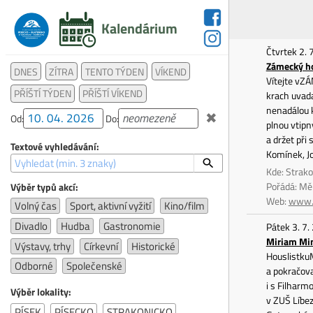
Kalendárium
Čtvrtek 2. 
Zámecký ho
DNES
ZÍTRA
TENTO TÝDEN
VÍKEND
Vítejte vZ
PŘÍŠTÍ TÝDEN
PŘÍŠTÍ VÍKEND
krach uvada
nenadálou k
✖
Od:
Do:
plnou vtipn
a držet při
Textové vyhledávání:
Komínek, Jo
Kde: Strako
Pořádá: Mě
Výběr typů akcí:
Web:
www.
Volný čas
Sport, aktivní vyžití
Kino/film
Divadlo
Hudba
Gastronomie
Pátek 3. 7.
Miriam Mi
Výstavy, trhy
Církevní
Historické
HouslistkuM
Odborné
Společenské
a pokračov
i s Filharm
Výběr lokality:
v ZUŠ Líbe
PÍSEK
PÍSECKO
STRAKONICKO