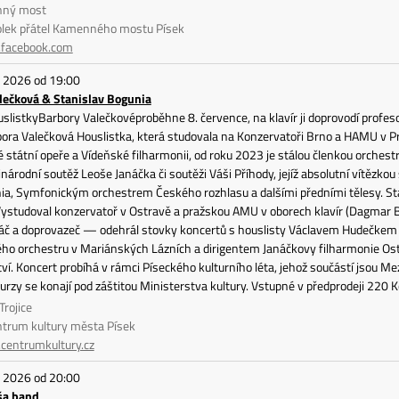
nný most
olek přátel Kamenného mostu Písek
facebook.com
. 2026 od 19:00
lečková & Stanislav Bogunia
slistkyBarbory Valečkovéproběhne 8. července, na klavír ji doprovodí profes
ora Valečková Houslistka, která studovala na Konzervatoři Brno a HAMU v Pr
 státní opeře a Vídeňské filharmonii, od roku 2023 je stálou členkou orches
národní soutěž Leoše Janáčka či soutěži Váši Příhody, jejíž absolutní vítězkou
a, Symfonickým orchestrem Českého rozhlasu a dalšími předními tělesy. Stani
Vystudoval konzervatoř v Ostravě a pražskou AMU v oborech klavír (Dagmar Ba
áč a doprovazeč — odehrál stovky koncertů s houslisty Václavem Hudečkem
o orchestru v Mariánských Lázních a dirigentem Janáčkovy filharmonie Ostra
ví. Koncert probíhá v rámci Píseckého kulturního léta, jehož součástí jsou M
Kurzy se konají pod záštitou Ministerstva kultury. Vstupné v předprodeji 220 K
Trojice
ntrum kultury města Písek
entrumkultury.cz
. 2026 od 20:00
ša band