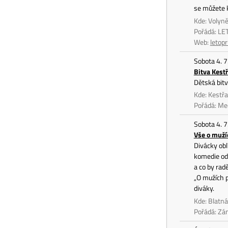
se můžete k
Kde: Volyně
Pořádá: LE
Web:
letopr
Sobota 4. 7
Bitva Kest
Dětská bit
Kde: Kestřa
Pořádá: Me
Sobota 4. 7
Vše o muží
Divácky ob
komedie od 
a co by rad
„O mužích p
diváky.
Kde: Blatn
Pořádá: Zá