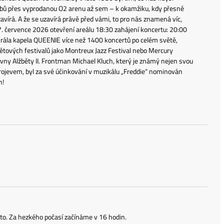
 klubů přes vyprodanou O2 arenu až sem – k okamžiku, kdy přesně
avírá. A že se uzavírá právě před vámi, to pro nás znamená víc,
7. července 2026 otevření areálu 18:30 zahájení koncertu: 20:00
rála kapela QUEENIE více než 1400 koncertů po celém světě,
ětových festivalů jako Montreux Jazz Festival nebo Mercury
vny Alžběty II. Frontman Michael Kluch, který je známý nejen svou
ojevem, byl za své účinkování v muzikálu „Freddie“ nominován
n!
o. Za hezkého počasí začínáme v 16 hodin.