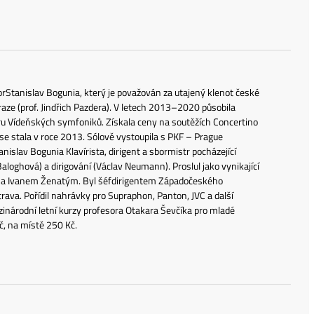
orStanislav Bogunia, který je považován za utajený klenot české
aze (prof. Jindřich Pazdera). V letech 2013–2020 působila
tru Vídeňských symfoniků. Získala ceny na soutěžích Concertino
 se stala v roce 2013. Sólově vystoupila s PKF – Prague
slav Bogunia Klavírista, dirigent a sbormistr pocházející
loghová) a dirigování (Václav Neumann). Proslul jako vynikající
 a Ivanem Ženatým. Byl šéfdirigentem Západočeského
va. Pořídil nahrávky pro Supraphon, Panton, JVC a další
ezinárodní letní kurzy profesora Otakara Ševčíka pro mladé
č, na místě 250 Kč.