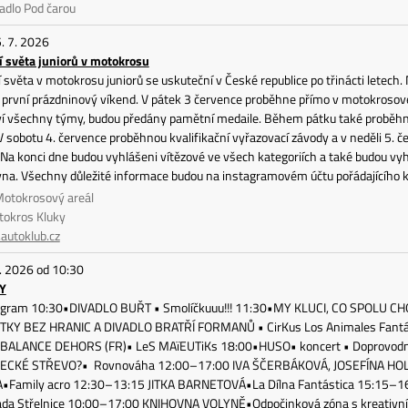
adlo Pod čarou
5. 7. 2026
í světa juniorů v motokrosu
 světa v motokrosu juniorů se uskuteční v České republice po třinácti letech. 
 první prázdninový víkend. V pátek 3 července proběhne přímo v motokrosové
ví všechny týmy, budou předány pamětní medaile. Během pátku také proběhne
V sobotu 4. července proběhnou kvalifikační vyřazovací závody a v neděli 5. č
Na konci dne budou vyhlášeni vítězové ve všech kategoriích a také budou vy
na. Všechny důležité informace budou na instagramovém účtu pořádajícího k
 Motokrosový areál
tokros Kluky
utoklub.cz
. 2026 od 10:30
Y
gram 10:30•DIVADLO BUŘT • Smolíčkuuu!!! 11:30•MY KLUCI, CO SPOLU CHODÍM
KY BEZ HRANIC A DIVADLO BRATŘÍ FORMANŮ • CirKus Los Animales Fantást
 BALANCE DEHORS (FR)• LeS MAïEUTiKs 18:00•HUSO• koncert • Doprovod
CKÉ STŘEVO?• Rovnováha 12:00–17:00 IVA ŠČERBÁKOVÁ, JOSEFÍNA HO
Family acro 12:30–13:15 JITKA BARNETOVÁ•La Dílna Fantástica 15:15–16
a Střelnice 10:00–17:00 KNIHOVNA VOLYNĚ•Odpočinková zóna s kreativn