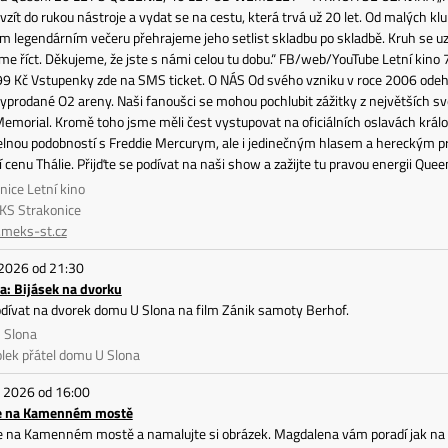
 vzít do rukou nástroje a vydat se na cestu, která trvá už 20 let. Od malých
om legendárním večeru přehrajeme jeho setlist skladbu po skladbě. Kruh se uz
e říct. Děkujeme, že jste s námi celou tu dobu.“ FB/web/YouTube Letní kino 
99 Kč Vstupenky zde na SMS ticket. O NÁS Od svého vzniku v roce 2006 odeh
yprodané O2 areny. Naši fanoušci se mohou pochlubit zážitky z největších sv
morial. Kromě toho jsme měli čest vystupovat na oficiálních oslavách králo
lnou podobností s Freddie Mercurym, ale i jedinečným hlasem a hereckým pr
í cenu Thálie. Přijďte se podívat na naši show a zažijte tu pravou energii Quee
nice Letní kino
KS Strakonice
meks-st.cz
 2026 od 21:30
a: Bijásek na dvorku
odívat na dvorek domu U Slona na film Zánik samoty Berhof.
 Slona
lek přátel domu U Slona
. 2026 od 16:00
se na Kamenném mostě
e na Kamenném mostě a namalujte si obrázek. Magdalena vám poradí jak na t