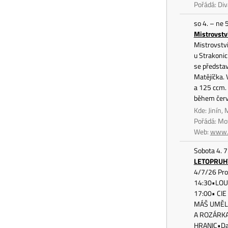
Pořádá: Div
so 4. – ne 
Mistrovstv
Mistrovství
u Strakonic
se předsta
Matějíčka. 
a 125 ccm. 
během červ
Kde: Jinín,
Pořádá: Mo
Web:
www.a
Sobota 4. 7
LETOPRUH
4/7/26 Pro
14:30•LOUT
17:00• CIE
MÁŠ UMĚLE
A ROZÁRKA•
HRANIC•Dad