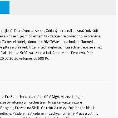
jlepší léta dávno za sebou. Oddaný personál se snaží odvrátit
ké Anglie. S jejím příjezdem tak začíná hra o všechno, okořeněná
vřít Zámecký hotel jednou provždy! Těšte se na hudební komedii
Přijďte se přesvědčit, že i v těch nejhorších časech je třeba se smát
 Fiala, Hanka Sršňová, Izabela Jati, Anna Marie Fenclová, Petr
026 od 20:30 vstupné: od 599 Kč
ala Pražskou konzervatoř ve třídě MgA. Milana Langera
pila se Symfonickým orchestrem Pražské konzervatoře
ergenu, Praze a na Sicílii. Od roku 2018 vyučuje hru na klavír
indřicha Pazdery na Akademii múzických umění v Praze a u Anny