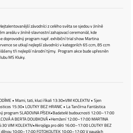
Nejtalentovanější závodníci z celého světa se sjedou v Jiníně
m areálu v Jiníně slavnostní zahajovací ceremoniál, kde
 doprovodný program např. exhibiční trial show Martina
ervence se utkají nejlepší závodníci v kategoriích 65 ccm, 85 ccm
hlášeny tři nejlepší národní týmy. Program akce bude upřesněn
lubu MS Kluky.
E • Mami, tati, kluci říkali 13:30•VIM KOLEKTIV • Sjen
icos 15:30• LOUTKY BEZ HRANIC • La Tančírna Fantástica
ný program SLADOVNA PÍSEK•Badatelé budoucnosti 12:00–17:00
LCOVÁ A BERTA DOUBKOVÁ •Hemžení 12:00–17:00 MARTINA
:30 VIM KOLEKTIV•Akrojóga pro děti 16:00–17:00 LOUTKY BEZ
í dílnou 10:00–17:00 FOTOKOUTEK 10:00–17:00 V pauzách