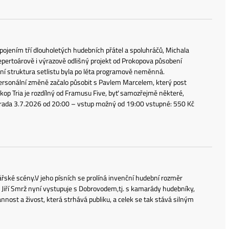
spojením tří dlouholetých hudebních přátel a spoluhráčů, Michala
epertoárově i výrazově odlišný projekt od Prokopova působení
ní struktura setlistu byla po léta programově neměnná.
 personální změně začalo působit s Pavlem Marcelem, který post
rokop Tria je rozdílný od Framusu Five, byť samozřejmě některé,
ahrada 3.7.2026 od 20:00 – vstup možný od 19:00 vstupné: 550 Kč
ářské scény.V jeho písních se prolíná invenční hudební rozměr
h Jiří Smrž nyní vystupuje s Dobrovodem,tj. s kamarády hudebníky,
ost a živost, která strhává publiku, a celek se tak stává silným