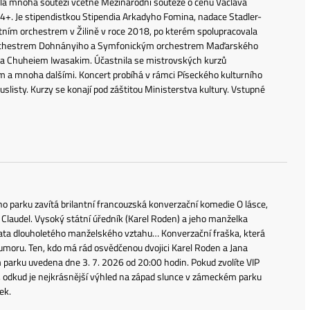
ila mnoha soutěží včetně Mezinárodní soutěže o cenu Václava
V4+. Je stipendistkou Stipendia Arkadyho Fomina, nadace Stadler-
átním orchestrem v Žilině v roce 2018, po kterém spolupracovala
orchestrem Dohnányiho a Symfonickým orchestrem Maďarského
m a Chuheiem Iwasakim. Účastnila se mistrovských kurzů
mnoha dalšími. Koncert probíhá v rámci Píseckého kulturního
uslisty. Kurzy se konají pod záštitou Ministerstva kultury. Vstupné
parku zavítá brilantní francouzská konverzační komedie O lásce,
e Claudel. Vysoký státní úředník (Karel Roden) a jeho manželka
mata dlouholetého manželského vztahu… Konverzační fraška, která
 humoru. Ten, kdo má rád osvědčenou dvojici Karel Roden a Jana
 parku uvedena dne 3. 7. 2026 od 20:00 hodin. Pokud zvolíte VIP
, odkud je nejkrásnější výhled na západ slunce v zámeckém parku
ek.