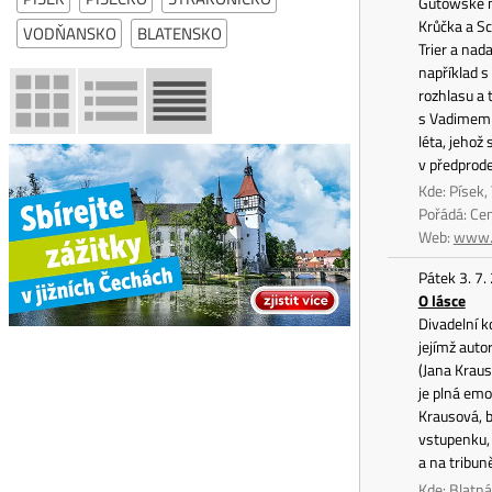
Gutowské na
Krůčka a Sc
VODŇANSKO
BLATENSKO
Trier a nad
například 
rozhlasu a
s Vadimem 
léta, jehož
v předprode
Kde: Písek, 
Pořádá: Ce
Web:
www.c
Pátek 3. 7.
O lásce
Divadelní 
jejímž auto
(Jana Krau
je plná emo
Krausová, b
vstupenku, 
a na tribun
Kde: Blatn