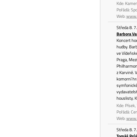
Kde: Kame
Pořádá: Sp
Web:
www.
Středa 8. 7
Barbora Va
Koncert hou
hudby. Barb
ve Vídeňské
Praga, Mezi
Philharmoni
z Karviné. 
komorní hr
symfonickéh
vydavatelst
houslisty. 
Kde: Písek, 
Pořádá: Ce
Web:
www.c
Středa 8. 7
Tomáš Prů