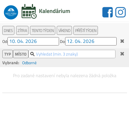
Kalendárium
DNES
ZÍTRA
TENTO TÝDEN
VÍKEND
PŘÍŠTÍ TÝDEN
✖
Od:
Do:
✖
TYP
MÍSTO
Vybrané:
Odborné
Pro zadané nastavení nebyla nalezena žádná položka