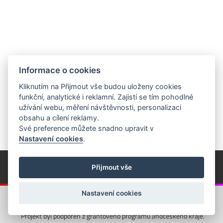
Informace o cookies
Kliknutím na Přijmout vše budou uloženy cookies
funkční, analytické i reklamní. Zajistí se tím pohodlné
užívání webu, měření návštěvnosti, personalizaci
obsahu a cílení reklamy.
Své preference můžete snadno upravit v
Nastavení cookies
.
© Píseckem / Kalendárium (Změna programu vyhrazena!)
(Cookies)
Přijmout vše
© 2018 - 2026 Realizace a správa webu:
Studio QUIN.cz
Nastavení cookies
Projekt byl podpořen z grantového programu Jihočeského kraje.