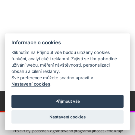
Informace o cookies
Kliknutím na Přijmout vše budou uloženy cookies
funkční, analytické i reklamní. Zajistí se tím pohodlné
užívání webu, měření návštěvnosti, personalizaci
obsahu a cílení reklamy.
Své preference můžete snadno upravit v
Nastavení cookies
.
© Píseckem / Kalendárium (Změna programu vyhrazena!)
(Cookies)
Přijmout vše
© 2018 - 2026 Realizace a správa webu:
Studio QUIN.cz
Nastavení cookies
Projekt byl podpořen z grantového programu Jihočeského kraje.