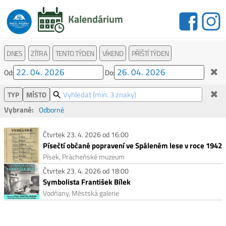
Kalendárium
DNES
ZÍTRA
TENTO TÝDEN
VÍKEND
PŘÍŠTÍ TÝDEN
✖
Od:
Do:
✖
TYP
MÍSTO
Vybrané:
Odborné
Čtvrtek 23. 4. 2026 od 16:00
Písečtí občané popravení ve Spáleném lese v roce 1942
Písek, Prácheňské muzeum
Čtvrtek 23. 4. 2026 od 18:00
Symbolista František Bílek
Vodňany, Městská galerie