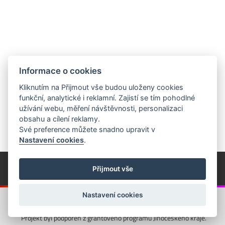
Informace o cookies
Kliknutím na Přijmout vše budou uloženy cookies
funkční, analytické i reklamní. Zajistí se tím pohodlné
užívání webu, měření návštěvnosti, personalizaci
obsahu a cílení reklamy.
Své preference můžete snadno upravit v
Nastavení cookies
.
© Píseckem / Kalendárium (Změna programu vyhrazena!)
(Cookies)
Přijmout vše
© 2018 - 2026 Realizace a správa webu:
Studio QUIN.cz
Nastavení cookies
Projekt byl podpořen z grantového programu Jihočeského kraje.