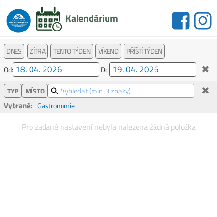
Kalendárium
DNES
ZÍTRA
TENTO TÝDEN
VÍKEND
PŘÍŠTÍ TÝDEN
✖
Od:
Do:
✖
TYP
MÍSTO
Vybrané:
Gastronomie
Pro zadané nastavení nebyla nalezena žádná položka