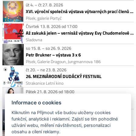
út 4. – čt 27. 8. 2026
XVI. výroční společná výstava výtvarných prací členů Prácheňské umělecké besedy
Písek, galerie Portyč
Čtvrtek 13. 8. 2026 od 17:00
Až zakuká jelen – vernisáž výstavy Evy Chudomelové v Malé galerii
Sladovna
so 15. 8. – so 26. 9. 2026
Petr Brukner – výstava 3 x 6
Písek, Galerie Dragoun, Jungmannova 186
čt 20. – ne 23. 8. 2026
26. MEZINÁRODNÍ DUDÁCKÝ FESTIVAL
Strakonice Letní kino
Pátek 21. 8. 2026 od 18:00
Víno mezi obrazy – Dobrá Vinice
Informace o cookies
Písek, Galerie Dragoun, Jungmannova 186
Kliknutím na Přijmout vše budou uloženy cookies
Sobota 29. 8. 2026 od 10:00
funkční, analytické i reklamní. Zajistí se tím pohodlné
Concorso Castle Blatna
užívání webu, měření návštěvnosti, personalizaci
Blatná, zámek Blatná
obsahu a cílení reklamy.
Neděle 8. 11. 2026