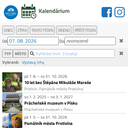
Kalendárium
DNES
ZÍTRA
TENTO TÝDEN
VÍKEND
PŘÍŠTÍ TÝDEN
✖
Od:
Do:
✖
TYP
MÍSTO
Vybrané:
Výstavy, trhy
pá 7. 8. – so 31. 10. 2026
10 let bez Štěpána Mikuláše Mareše
Protivín, Památník města Protivína
so 1. 2. 2025 – ne 3. 1. 2027
Prácheňské muzeum v Písku
Prácheňské muzeum v Písku
pá 1. 5. – so 31. 10. 2026
Památník města Protivína