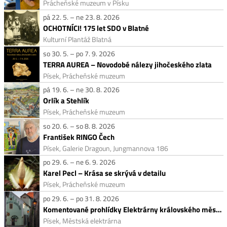
Prácheňské muzeum v Písku
pá 22. 5. – ne 23. 8. 2026
OCHOTNÍCI! 175 let SDO v Blatné
Kulturní Plantáž Blatná
so 30. 5. – po 7. 9. 2026
TERRA AUREA – Novodobé nálezy jihočeského zlata
Písek, Prácheňské muzeum
pá 19. 6. – ne 30. 8. 2026
Orlík a Stehlík
Písek, Prácheňské muzeum
so 20. 6. – so 8. 8. 2026
František RINGO Čech
Písek, Galerie Dragoun, Jungmannova 186
po 29. 6. – ne 6. 9. 2026
Karel Pecl – Krása se skrývá v detailu
Písek, Prácheňské muzeum
po 29. 6. – po 31. 8. 2026
Komentované prohlídky Elektrárny královského města Písku
Písek, Městská elektrárna