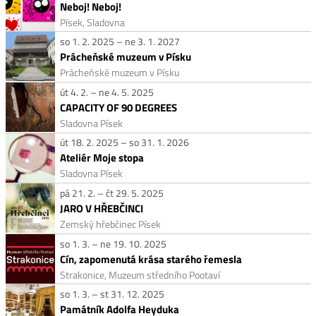
Neboj! Neboj!
Písek, Sladovna
so 1. 2. 2025 – ne 3. 1. 2027
Prácheňské muzeum v Písku
Prácheňské muzeum v Písku
út 4. 2. – ne 4. 5. 2025
CAPACITY OF 90 DEGREES
Sladovna Písek
út 18. 2. 2025 – so 31. 1. 2026
Ateliér Moje stopa
Sladovna Písek
pá 21. 2. – čt 29. 5. 2025
JARO V HŘEBČINCI
Zemský hřebčinec Písek
so 1. 3. – ne 19. 10. 2025
Cín, zapomenutá krása starého řemesla
Strakonice, Muzeum středního Pootaví
so 1. 3. – st 31. 12. 2025
Památník Adolfa Heyduka