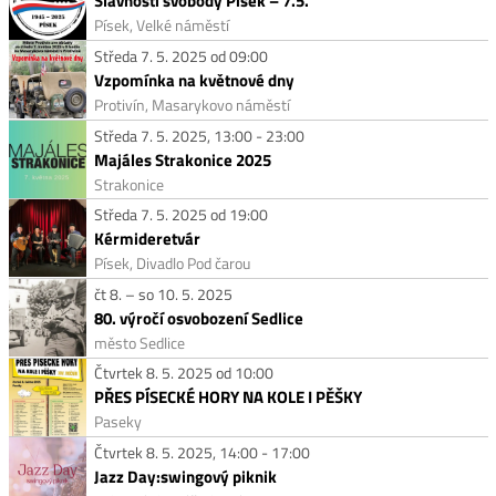
Slavnosti svobody Písek – 7.5.
Písek, Velké náměstí
Středa 7. 5. 2025 od 09:00
Vzpomínka na květnové dny
Protivín, Masarykovo náměstí
Středa 7. 5. 2025, 13:00 - 23:00
Majáles Strakonice 2025
Strakonice
Středa 7. 5. 2025 od 19:00
Kérmideretvár
Písek, Divadlo Pod čarou
čt 8. – so 10. 5. 2025
80. výročí osvobození Sedlice
město Sedlice
Čtvrtek 8. 5. 2025 od 10:00
PŘES PÍSECKÉ HORY NA KOLE I PĚŠKY
Paseky
Čtvrtek 8. 5. 2025, 14:00 - 17:00
Jazz Day:swingový piknik