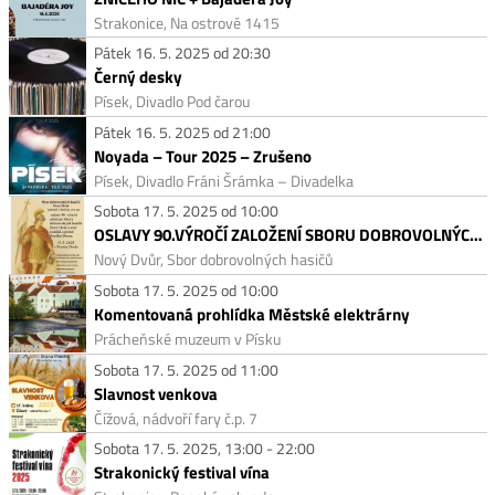
Strakonice, Na ostrově 1415
Pátek 16. 5. 2025 od 20:30
Černý desky
Písek, Divadlo Pod čarou
Pátek 16. 5. 2025 od 21:00
Noyada – Tour 2025 – Zrušeno
Písek, Divadlo Fráni Šrámka – Divadelka
Sobota 17. 5. 2025 od 10:00
OSLAVY 90.VÝROČÍ ZALOŽENÍ SBORU DOBROVOLNÝCH HASIČŮ NOVÝ DVŮR
Nový Dvůr, Sbor dobrovolných hasičů
Sobota 17. 5. 2025 od 10:00
Komentovaná prohlídka Městské elektrárny
Prácheňské muzeum v Písku
Sobota 17. 5. 2025 od 11:00
Slavnost venkova
Čížová, nádvoří fary č.p. 7
Sobota 17. 5. 2025, 13:00 - 22:00
Strakonický festival vína