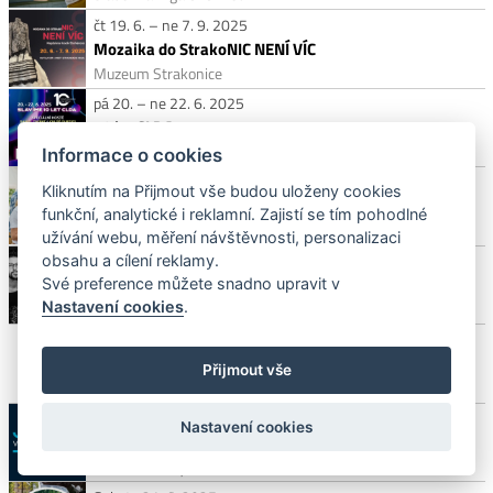
čt 19. 6. – ne 7. 9. 2025
Mozaika do StrakoNIC NENÍ VÍC
Muzeum Strakonice
pá 20. – ne 22. 6. 2025
10 let CLDA
Písek, Palackého sady
Informace o cookies
pá 20. – so 21. 6. 2025
Kliknutím na Přijmout vše budou uloženy cookies
Rumiště v Písku 2025
funkční, analytické i reklamní. Zajistí se tím pohodlné
Letní kino v Písku
užívání webu, měření návštěvnosti, personalizaci
Pátek 20. 6. 2025 od 18:00
obsahu a cílení reklamy.
LaLábus Band: Básně, které jsem nenapsal
Své preference můžete snadno upravit v
Nastavení cookies
.
Písek, Městská knihovna
Sobota 21. 6. 2025
Palermo Smrkovice Fest
Přijmout vše
Fotbalové hřiště Smrkovice
Sobota 21. 6. 2025
Nastavení cookies
Na svatýho Jána...
Hoslovice, mlýn