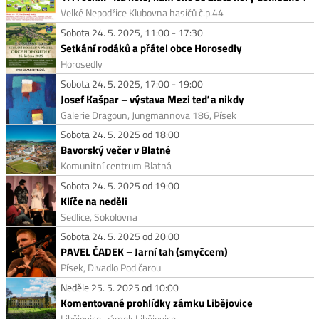
Velké Nepodřice Klubovna hasičů č.p.44
Sobota 24. 5. 2025, 11:00 - 17:30
Setkání rodáků a přátel obce Horosedly
Horosedly
Sobota 24. 5. 2025, 17:00 - 19:00
Josef Kašpar – výstava Mezi teď a nikdy
Galerie Dragoun, Jungmannova 186, Písek
Sobota 24. 5. 2025 od 18:00
Bavorský večer v Blatné
Komunitní centrum Blatná
Sobota 24. 5. 2025 od 19:00
Klíče na neděli
Sedlice, Sokolovna
Sobota 24. 5. 2025 od 20:00
PAVEL ČADEK – Jarní tah (smyčcem)
Písek, Divadlo Pod čarou
Neděle 25. 5. 2025 od 10:00
Komentované prohlídky zámku Libějovice
Libějovice, zámek Libějovice