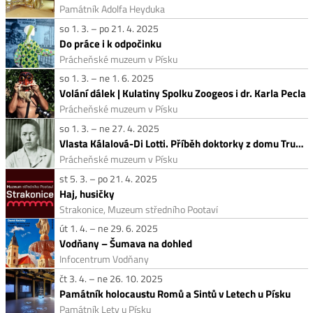
Památník Adolfa Heyduka
so 1. 3. – po 21. 4. 2025
Do práce i k odpočinku
Prácheňské muzeum v Písku
so 1. 3. – ne 1. 6. 2025
Volání dálek | Kulatiny Spolku Zoogeos i dr. Karla Pecla
Prácheňské muzeum v Písku
so 1. 3. – ne 27. 4. 2025
Vlasta Kálalová-Di Lotti. Příběh doktorky z domu Trubačů
Prácheňské muzeum v Písku
st 5. 3. – po 21. 4. 2025
Haj, husičky
Strakonice, Muzeum středního Pootaví
út 1. 4. – ne 29. 6. 2025
Vodňany – Šumava na dohled
Infocentrum Vodňany
čt 3. 4. – ne 26. 10. 2025
Památník holocaustu Romů a Sintů v Letech u Písku
Památník Lety u Písku