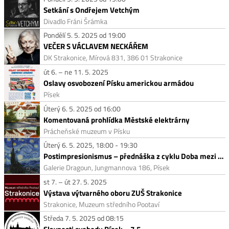
Setkání s Ondřejem Vetchým
Divadlo Fráni Šrámka
Pondělí 5. 5. 2025 od 19:00
VEČER S VÁCLAVEM NECKÁŘEM
DK Strakonice, Mírová 831, 386 01 Strakonice
út 6. – ne 11. 5. 2025
Oslavy osvobození Písku americkou armádou
Písek
Úterý 6. 5. 2025 od 16:00
Komentovaná prohlídka Městské elektrárny
Prácheňské muzeum v Písku
Úterý 6. 5. 2025, 18:00 - 19:30
Postimpresionismus – přednáška z cyklu Doba mezi obrazy
Galerie Dragoun, Jungmannova 186, Písek
st 7. – út 27. 5. 2025
Výstava výtvarného oboru ZUŠ Strakonice
Strakonice, Muzeum středního Pootaví
Středa 7. 5. 2025 od 08:15