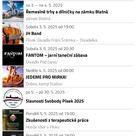
so 3. – ne 4. 5. 2025
Řemeslné trhy a dílničky na zámku Blatná
zámek Blatná
Sobota 3. 5. 2025 od 19:00
JH Band
Písek, Divadlo Fráni Šrámka – Divadelka
Sobota 3. 5. 2025 od 20:30
FANTOM – jarní taneční zábava
Divadlo Pod čarou
Neděle 4. 5. 2025 od 08:00
JEDEME PRO MIRKA!
Dobev, kemp Stašov
po 5. – pá 30. 5. 2025
Slavnosti Svobody Písek 2025
Pondělí 5. 5. 2025 od 19:00
Zkušenosti z terapeutické práce
Husův sbor v Písku
Pondělí 5. 5. 2025 od 19:00