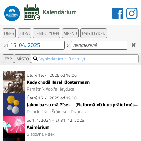
Kalendárium
DNES
ZÍTRA
TENTO TÝDEN
VÍKEND
PŘÍŠTÍ TÝDEN
✖
Od:
Do:
TYP
MÍSTO
Úterý 15. 4. 2025 od 16:00
Kudy chodil Karel Klostermann
Památník Adolfa Heyduka
Úterý 15. 4. 2025 od 19:00
Jakou barvu má Písek – (Neformální) klub přátel města Písku
Divadlo Fráni Šrámka – Divadelka
po 1. 1. 2024 – st 31. 12. 2025
Animárium
Sladovna Písek