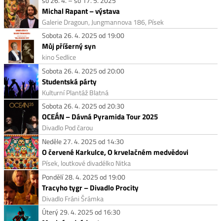
so 26. 4. – so 17. 5. 2025
Michal Rapant – výstava
Galerie Dragoun, Jungmannova 186, Písek
Sobota 26. 4. 2025 od 19:00
Můj příšerný syn
kino Sedlice
Sobota 26. 4. 2025 od 20:00
Studentská párty
Kulturní Plantáž Blatná
Sobota 26. 4. 2025 od 20:30
OCEÁN – Dávná Pyramida Tour 2025
Divadlo Pod čarou
Neděle 27. 4. 2025 od 14:30
O červené Karkulce, O krvelačném medvědovi
Písek, loutkové divadélko Nitka
Pondělí 28. 4. 2025 od 19:00
Tracyho tygr – Divadlo Procity
Divadlo Fráni Šrámka
Úterý 29. 4. 2025 od 16:30