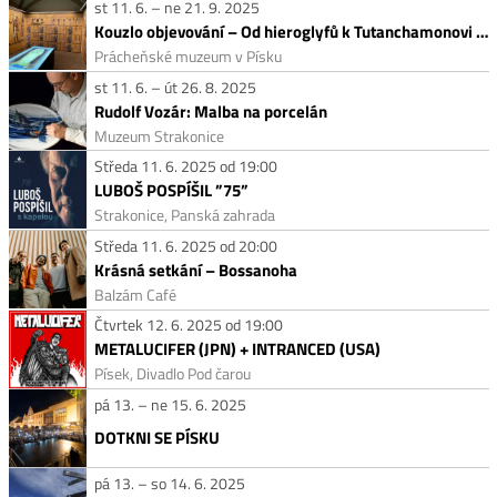
st 11. 6. – ne 21. 9. 2025
Kouzlo objevování – Od hieroglyfů k Tutanchamonovi / V zahradě Sennedžemově
Prácheňské muzeum v Písku
st 11. 6. – út 26. 8. 2025
Rudolf Vozár: Malba na porcelán
Muzeum Strakonice
Středa 11. 6. 2025 od 19:00
LUBOŠ POSPÍŠIL ”75”
Strakonice, Panská zahrada
Středa 11. 6. 2025 od 20:00
Krásná setkání – Bossanoha
Balzám Café
Čtvrtek 12. 6. 2025 od 19:00
METALUCIFER (JPN) + INTRANCED (USA)
Písek, Divadlo Pod čarou
pá 13. – ne 15. 6. 2025
DOTKNI SE PÍSKU
pá 13. – so 14. 6. 2025