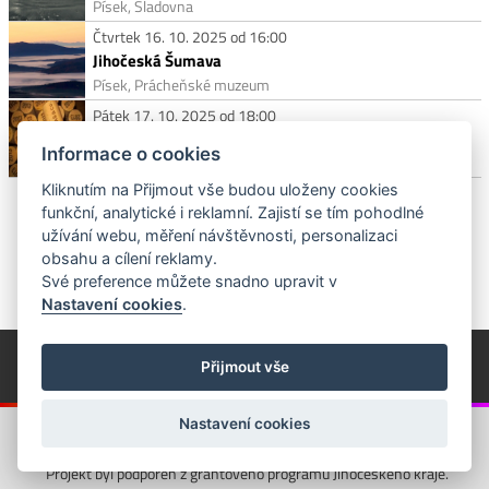
Písek, Sladovna
Čtvrtek 16. 10. 2025 od 16:00
Jihočeská Šumava
Písek, Prácheňské muzeum
Pátek 17. 10. 2025 od 18:00
Víno mezi obrazy – Rodinné vinařství Nepraš & Co.
Informace o cookies
Písek, Galerie Dragoun, Jungmannova 186
Kliknutím na Přijmout vše budou uloženy cookies
funkční, analytické i reklamní. Zajistí se tím pohodlné
užívání webu, měření návštěvnosti, personalizaci
obsahu a cílení reklamy.
Své preference můžete snadno upravit v
Nastavení cookies
.
© Píseckem / Kalendárium (Změna programu vyhrazena!)
(Cookies)
Přijmout vše
© 2018 - 2026 Realizace a správa webu:
Studio QUIN.cz
Nastavení cookies
Projekt byl podpořen z grantového programu Jihočeského kraje.