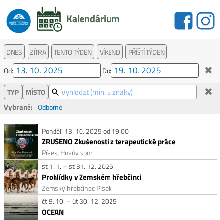
Kalendárium
DNES
ZÍTRA
TENTO TÝDEN
VÍKEND
PŘÍŠTÍ TÝDEN
✖
Od:
Do:
✖
TYP
MÍSTO
Vybrané:
Odborné
Pondělí 13. 10. 2025 od 19:00
ZRUŠENO Zkušenosti z terapeutické práce
Písek, Husův sbor
st 1. 1. – st 31. 12. 2025
Prohlídky v Zemském hřebčinci
Zemský hřebčinec Písek
čt 9. 10. – út 30. 12. 2025
OCEAN