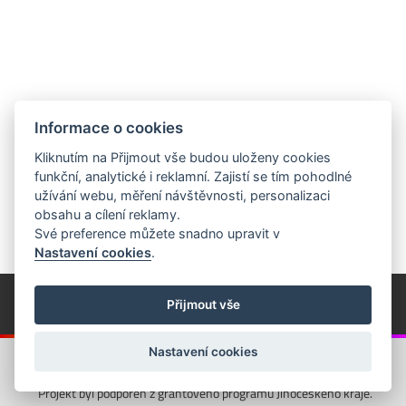
Informace o cookies
Kliknutím na Přijmout vše budou uloženy cookies
funkční, analytické i reklamní. Zajistí se tím pohodlné
užívání webu, měření návštěvnosti, personalizaci
obsahu a cílení reklamy.
Své preference můžete snadno upravit v
Nastavení cookies
.
© Píseckem / Kalendárium (Změna programu vyhrazena!)
(Cookies)
Přijmout vše
© 2018 - 2026 Realizace a správa webu:
Studio QUIN.cz
Nastavení cookies
Projekt byl podpořen z grantového programu Jihočeského kraje.