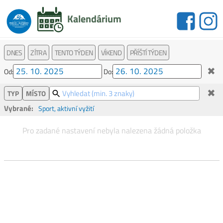
Kalendárium
DNES
ZÍTRA
TENTO TÝDEN
VÍKEND
PŘÍŠTÍ TÝDEN
✖
Od:
Do:
✖
TYP
MÍSTO
Vybrané:
Sport, aktivní vyžití
Pro zadané nastavení nebyla nalezena žádná položka