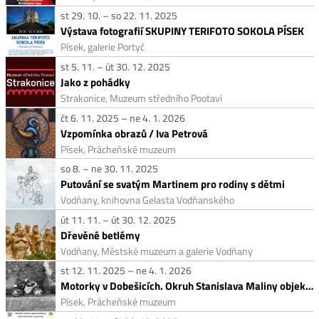
st 29. 10. – so 22. 11. 2025
Výstava fotografií SKUPINY TERIFOTO SOKOLA PÍSEK
Písek, galerie Portyč
st 5. 11. – út 30. 12. 2025
Jako z pohádky
Strakonice, Muzeum středního Pootaví
čt 6. 11. 2025 – ne 4. 1. 2026
Vzpomínka obrazů / Iva Petrová
Písek, Prácheňské muzeum
so 8. – ne 30. 11. 2025
Putování se svatým Martinem pro rodiny s dětmi
Vodňany, knihovna Gelasta Vodňanského
út 11. 11. – út 30. 12. 2025
Dřevěné betlémy
Vodňany, Městské muzeum a galerie Vodňany
st 12. 11. 2025 – ne 4. 1. 2026
Motorky v Dobešicích. Okruh Stanislava Maliny objektivem Zdeňka Javůrka
Písek, Prácheňské muzeum