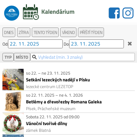
Kalendárium
DNES
ZÍTRA
TENTO TÝDEN
VÍKEND
PŘÍŠTÍ TÝDEN
✖
Od:
Do:
TYP
MÍSTO
so 22. – ne 23. 11. 2025
Setkání lezeckých nadějí v Písku
lezecké centrum LEZETOP
so 22. 11. 2025 – ne 4. 1. 2026
Betlémy a dřevořezby Romana Galeka
Písek, Prácheňské muzeum
Sobota 22. 11. 2025 od 09:00
Vánoční tvořivé dílny
zámek Blatná