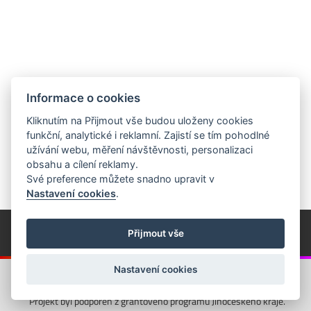
Informace o cookies
Kliknutím na Přijmout vše budou uloženy cookies
funkční, analytické i reklamní. Zajistí se tím pohodlné
užívání webu, měření návštěvnosti, personalizaci
obsahu a cílení reklamy.
Své preference můžete snadno upravit v
Nastavení cookies
.
© Píseckem / Kalendárium (Změna programu vyhrazena!)
(Cookies)
Přijmout vše
© 2018 - 2026 Realizace a správa webu:
Studio QUIN.cz
Nastavení cookies
Projekt byl podpořen z grantového programu Jihočeského kraje.