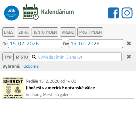
Kalendárium
DNES
ZÍTRA
TENTO TÝDEN
VÍKEND
PŘÍŠTÍ TÝDEN
✖
Od:
Do:
✖
TYP
MÍSTO
Vybrané:
Odborné
Neděle 15. 2. 2026 od 14:00
Jihočeši v americké občanské válce
Vodňany, Městská galerie