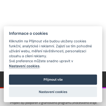
Informace o cookies
Kliknutím na Přijmout vše budou uloženy cookies
funkční, analytické i reklamní. Zajistí se tím pohodlné
užívání webu, měření návštěvnosti, personalizaci
obsahu a cílení reklamy.
Své preference můžete snadno upravit v
Nastavení cookies
.
© Píseckem / Kalendárium (Změna programu vyhrazena!)
(Cookies)
Přijmout vše
© 2018 - 2026 Realizace a správa webu:
Studio QUIN.cz
Nastavení cookies
Projekt byl podpořen z grantového programu Jihočeského kraje.