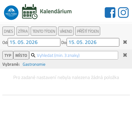
Kalendárium
DNES
ZÍTRA
TENTO TÝDEN
VÍKEND
PŘÍŠTÍ TÝDEN
✖
Od:
Do:
✖
TYP
MÍSTO
Vybrané:
Gastronomie
Pro zadané nastavení nebyla nalezena žádná položka