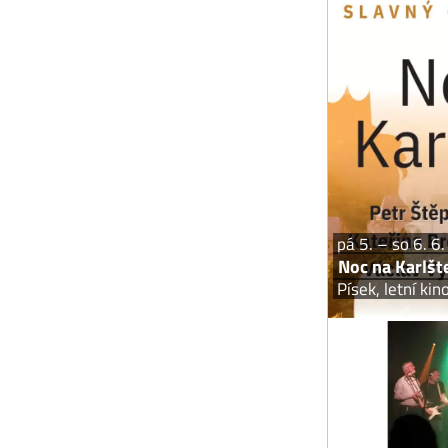
Muzikál 
plnohodnotno
a originální vý
Hudebního d
pá 5. – so 6. 6
Noc na Karlšt
Písek, letní kin
Hudební uskupen
za účelem z