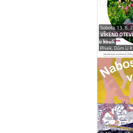
rozkvetlých růží a
Otavu zpoza hi
Sobota 13. 6. 
VÍKEND OTEV
u koulí
Písek, Dům U K
Naboso po písku v
se promění v 
a projít se po K
most v Pís