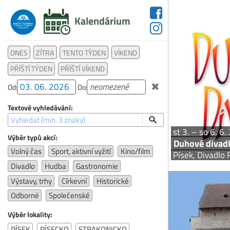
Kalendárium
19. roč
DNES
ZÍTRA
TENTO TÝDEN
VÍKEND
představení wald
přehlídka wal
PŘÍŠTÍ TÝDEN
PŘÍŠTÍ VÍKEND
Využití všech
✖
Od:
Do:
Textové vyhledávání:
st 3. – so 6. 6
Výběr typů akcí:
Duhové divad
Volný čas
Sport, aktivní vyžití
Kino/film
Písek, Divadlo
Divadlo
Hudba
Gastronomie
Výstavy, trhy
Církevní
Historické
P
Odborné
Společenské
Výběr lokality:
Expozice Prácheň
PÍSEK
PÍSECKO
STRAKONICKO