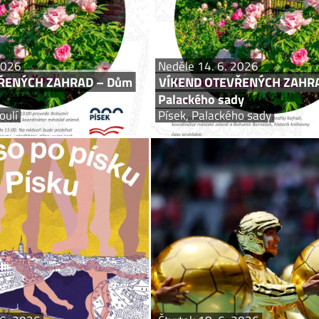
 užívat si jedinečné výhledy na řeku
Františka Palackého, který zde má 
storické městské hradby. Současně
V sadech se nachází mnoho významný
budou...
2026
Neděle 14. 6. 2026
ŘENÝCH ZAHRAD – Dům
VÍKEND OTEVŘENÝCH ZAHR
Palackého sady
oulí
Písek, Palackého sady
čt 18. – ne 21. 6. 2026
Čtvrte
Naboso po písku v Písku
Videoprojekce ČR - JAR – MS
Písek, Kamenný most
Písek, Cou
 Písku. Historický most nad Otavou
Videoprojce MS ve fotbale. Další přen
unikátní promenádu Sundat si boty
amenném mostě jako po pláži. Starý
ku se od 18. června do 21. června...