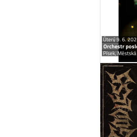
se bát so
rozesměj
Úterý 9. 6. 20
Orchestr posl
Písek, Městská
Godless, 
Zveme vás na
Ve čtvrtek 
všechny milovníky
GODLESS - tras