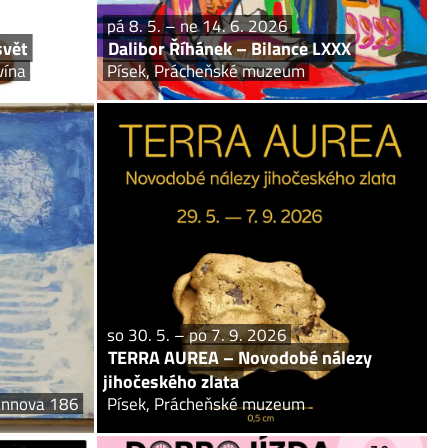
pá 8. 5. – ne 14. 6. 2026
svět
Dalibor Říhánek – Bilance LXXX
vína
Písek, Prácheňské muzeum
so 13. 6. 2026
so 30. 5. – po 7. 9. 2026
 – výstava
TERRA AUREA – Novodobé nálezy
jihočeského zlata
ngmannova 186
Písek, Prácheňské muzeum
ození Oldřicha
n připomeneme
Odhalujeme akvizici největšího zdokumentovaného
nému umění...
nálezu přírodního zlata v českých sbírkách. Nálezu
o celkové hmotnosti 237 g vévodí unikátní nuget...
so 30. 5. – po 7. 9. 2026
TERRA AUREA – Novodobé nálezy
jihočeského zlata
mannova 186
Písek, Prácheňské muzeum