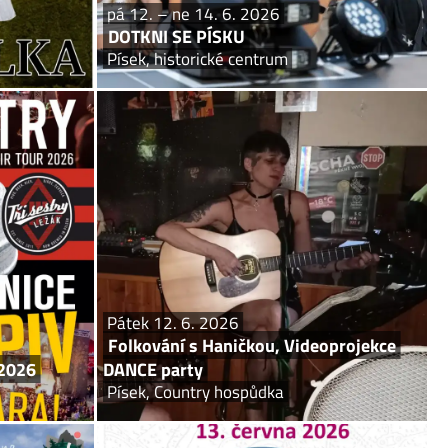
pá 12. – ne 14. 6. 2026
DOTKNI SE PÍSKU
Písek, historické centrum
k 12. 6. 2026
Pátek 12. 6. 2026
TOUR 2026
Folkování s Haničkou, Videoprojekce
DANCE party
ice Letní kino
Písek, Country hospůdka
endární kapely
ým pivem! Ano,
Folkový recitále s Haničkou – písně známe, méně
el z letošního
známé a neznámé. Hudební folkový večer se kolem
ŘI SESTRY! V...
22h přehoupne v taneční zábavu – Videoprojekce
Dance party – DJS: MY VŠICHNI.
Pátek 12. 6. 2026
Folkování s Haničkou, Videoprojekce
2026
DANCE party
Písek, Country hospůdka
ne 14. 6. 2026
Sobota 13. 6. 2026