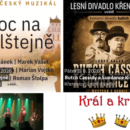
pá 5. – so 6. 6. 2026
Pát
Noc na Karlštejně
Butch Cassidy a S
Písek, letní kino
Křenovice,
Noc na Karlštejně přináší poctivou,
Lesní divadlo Křenovice uvádí dne 5.6.
u inscenaci s hvězdným obsazením
Cassidy a Sundance Kid s Václavem Ko
pravou. Vychází z legendární podoby
Vrbickou a Jose
ivadla Karlín a zachovává původní
kostýmy i...
. 2026
Pátek 5. 6. 2026
ejně
Butch Cassidy a Sundance K
o
Křenovice, Lesní divadlo
Úterý 9. 6. 2026
Střed
Orchestr posledního dne
Muzikál ZŠ
Písek, Městská knihovna
Písek, Div
í Orchestr posledního dne vzniklo
Jedno království a dva králové, jejic
příjemnění konce světa. Není třeba
vybojují mnoho bitev, nové da