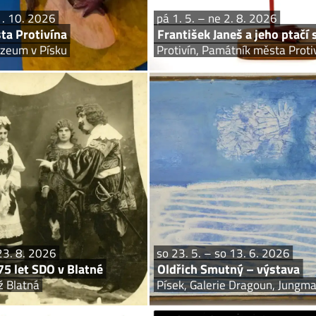
1. 10. 2026
pá 1. 5. – ne 2. 8. 2026
ta Protivína
František Janeš a jeho ptačí 
zeum v Písku
Protivín, Památník města Proti
pá 22. 5. – ne 23. 8. 2026
so 23. 5. – 
ÍCI! 175 let SDO v Blatné
Oldřich Smutný
Kulturní Plantáž Blatná
Písek, Galerie Dragoun, Ju
ce uplyne 175 let od chvíle, kdy byl
V roce 2025 uplynulo 100 let od nar
oku 1851 založen Spolek divadelních
Smutného. Výstavou v Galerii Dragou
atné. U jeho zrodu stál učitel Josef
jeho mimořádný přínos českému výtvar
 který se do Blatné přistěhoval z...
23. 8. 2026
so 23. 5. – so 13. 6. 2026
5 let SDO v Blatné
Oldřich Smutný – výstava
ž Blatná
Písek, Galerie Dragoun, Jung