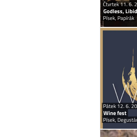
Čtvrtek 11. 6.
Godless, Libi
Písek, Papírák
Degustace vín,
Začátek v 17:00 n
Pátek 12. 6. 2
Wine fest
Písek, Degustá