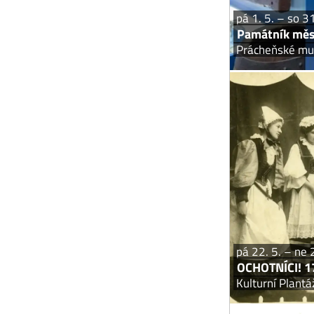
pá 1. 5. – so 3
Památník měs
Prácheňské mu
OCHOTN
V letošním ro
v létě r
ochotníků v Bl
Martinovský,
pá 22. 5. – ne 
OCHOTNÍCI! 17
Kulturní Plantá