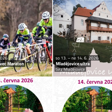
Galaxy CykloŠvec Maraton
Mladěj
Kukle
tv
to Vinkler Jihočeského MTB poháru
Ahoj sportovci! Zveme vás na už 2.
e v Píseckých horách Dětské závody
Mladějovice ultra. Závod se koná 13. a
30 Prezentace 10:00 Start startuje
v Mladějovicích. Myšlenka je nechat 
ejstarších kategorií Závody juniorů
o fous delší než mara
a dospělých...
2026
so 13. – ne 14. 6. 2026
Švec Maraton
Mladějovice ultra
tvrz Mladějovice
Sobota 13. 6. 2026
Neděl
EVŘENÝCH ZAHRAD – Dům
VÍKEND OTEVŘENÝCH
u koulí
Pala
Písek, Dům U Koulí
Písek, P
ndu otevřených zahrad bude možné
Palackého sady byly založeny ji
do běžně nepřístupné zahrady plné
19. století. Nesou jméno slavného čes