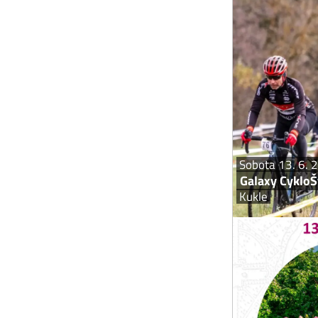
3. závod Au
a Galaxy séri
08:00 až 09:
se od n
Sobota 13. 6. 
Galaxy Cyklo
Kukle
VÍKEND OT
V rámci Víke
vstoupit 