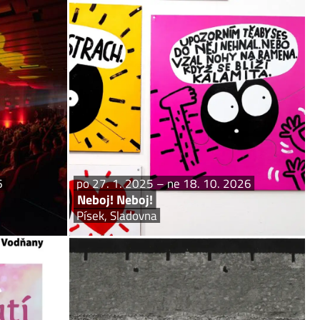
t 31. 12. 2026
po 27. 1. 2025 – ne 18. 10. 2026
Kino Portyč
Neboj! Neboj!
kino Portyč
Písek, Sladovna
Kino Portyč
Zážitková výstava o strachu a o tom, proč
se ho nebát. Strach je náš pradávný společník!
Rodíme se s ním a potkáváme ho celý život. Je jednou
ze čtyř základních lidských emocí, stejně tak jako...
6
po 27. 1. 2025 – ne 18. 10. 2026
Neboj! Neboj!
Písek, Sladovna
 út 30. 6. 2026
pá 24. 4. – ne 21. 6. 2026
 Ohlédnutí
Expozice 33 – 33 let od otevření stálé
expozice Prácheňského muzea
mační centrum
Písek, Prácheňské muzeum
 – 16.00 hodin