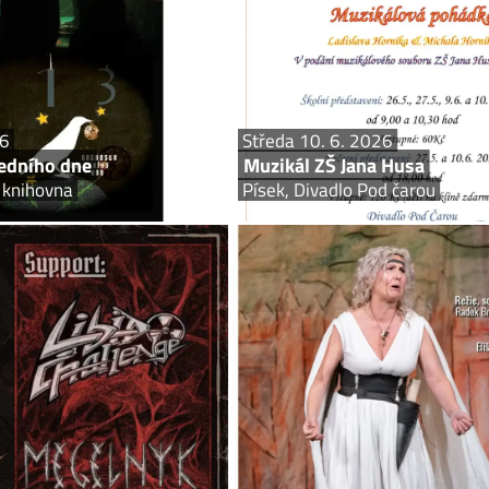
udného dne. Ty, co půjdou do nebe,
uvalovány na obyvatelstvo, chyt
eme a ty, kteří půjdou na pekelnou
zamilovaný pár… To všechno uvid
pánvičku,...
26
Středa 10. 6. 2026
edního dne
Muzikál ZŠ Jana Husa
 knihovna
Písek, Divadlo Pod čarou
Čtvrtek 11. 6. 2026
Čtvrte
Libido Challenge, Megelnyk
Písek, Papírák
Písek, Divadlo
 pořádný nářez v Papíráku v Písku!
Nejslavnější komedie Františk
11.6. se rozpoutá pekelný večer pro
Komedie o věčném boji mezi muži a ž
 tvrdé muziky! Zahraje Vám kapela
se podívat na to, jak to tenkrát asi
h-laced deathmetal INDIE A jako...
Radek Brousil Hrají: Karel Sm