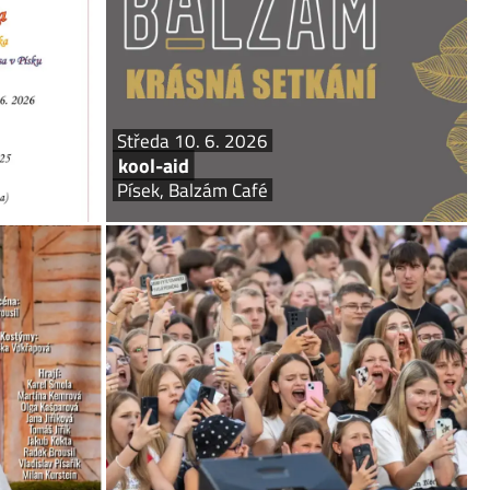
rá starostová,
balancuje na hranici popu, alternativy a filmové
íte v novém...
hudby, kde v sobě míchá vlivy...
Středa 10. 6. 2026
kool-aid
Písek, Balzám Café
k 11. 6. 2026
pá 12. – ne 14. 6. 2026
Dívčí válka
DOTKNI SE PÍSKU
 Fráni Šrámka
Písek, historické centrum
a Ringo Čecha.
Městská slavnost Dotkni se Písku se blíží! Město
enami. Přijďte
Písek znovu ožije jedinečnou atmosférou oblíbené
 nebylo… Režie:
slavnosti pro všechny generace. Přijďte si užít dva
ola, Martina...
dny plné hudby, zábavy, historie i setkávání...