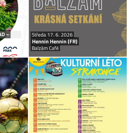
Mandolíny, smyčcové nástroje a...
i svůj pomník.
ch památek...
AD –
Středa 17. 6. 2026
Hennin Hennin (FR)
Balzám Café
k 18. 6. 2026
pá 19. 6. – so 26. 9. 2026
 ve fotbale
Kulturní léto Strakonice
ntry hospůdka
KULTURNÍ LÉTO VE STRAKONICÍCH 2026 vstupenky
a další info najdete na webu: www.meks-st.cz
osy dle zájmu.