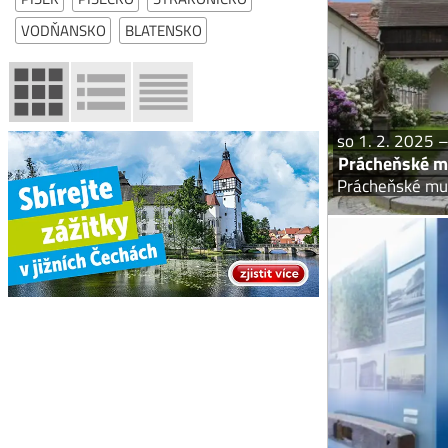
píseckého hradu uk
příroda
VODŇANSKO
BLATENSKO
so 1. 2. 2025 –
Prácheňské m
Prácheňské mu
Otevírací doba: kvě