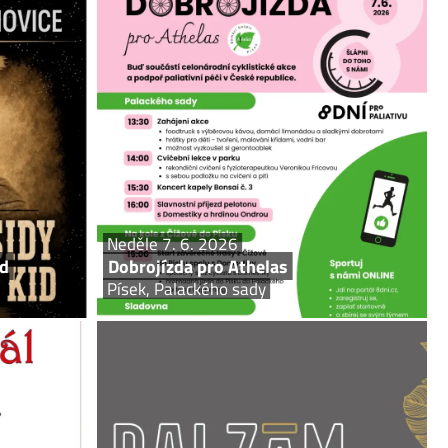
ek 5. 6. 2026
Neděle 7. 6. 2026
undance Kid
Dobrojízda pro Athelas
 Lesní divadlo
Písek, Palackého sady
2026 hru Butch
Během 8 dní a 8 hodin rozhýbeme Česko, abychom
ptou, Simonou
získali 2 miliony korun pro 8 skvělých hospiců, které
fem Poláškem.
pomáhají prožít závěr života doma. Přidejte
se k benefiční cyklojízdě kdekoli po trase nebo...
Neděle 7. 6. 2026
id
Dobrojízda pro Athelas
Písek, Palackého sady
a 10. 6. 2026
Středa 10. 6. 2026
 Jana Husa
kool-aid
adlo Pod čarou
Písek, Balzám Café
h vojska, která
kool-aid je pětičlenná českobudějovická kapela, která
ně, které jsou
halí pop do alternativních struktur a aranží. Hudebně