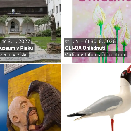
rytá historie, umění, architektura,
obrazy – šperky – rituály Výsta
, živé ryby, geologie, archeologie...
 ne 3. 1. 2027
st 1. 4. – út 30. 6. 2026
uzeum v Písku
OLI-QA Ohlédnutí
zeum v Písku
Vodňany, Informační centrum
pá 1. 5. – so 31. 10. 2026
pá 1. 5. –
Památník města Protivína
František Janeš a jeho
Prácheňské muzeum v Písku
Protivín, Památník mě
ten – říjen. Pondělí zavřeno. Úterý
Unikátní soubor vyřezávaných malovan
– neděle 9-12, 13-16 hod
ptáčků rodáka z Tálína se popr