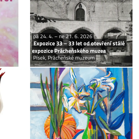
va je prodejní.
Písek v 90. letech: rekonstrukce muzea, vznik nové
expozice a úspěšné výstavní projekty.
pá 24. 4. – ne 21. 6. 2026
Expozice 33 – 33 let od otevření stálé
expozice Prácheňského muzea
Písek, Prácheňské muzeum
 ne 2. 8. 2026
pá 8. 5. – ne 14. 6. 2026
 ptačí svět
Dalibor Říhánek – Bilance LXXX
sta Protivína
Písek, Prácheňské muzeum
ých dřevěných
„Umění je akt víry, kterou vyznávám tím, že tvořím.“
vé představuje
Výstava se uskuteční u příležitosti životního jubilea
veřejnosti.
píseckého malíře. Vernisáž čtvrtek 7....