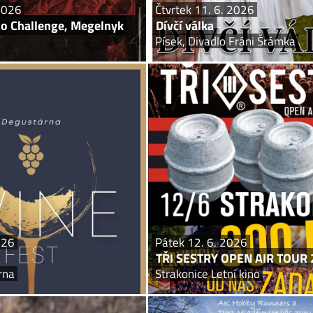
 2026
Čtvrtek 11. 6. 2026
do Challenge, Megelnyk
Dívčí válka
Písek, Divadlo Fráni Šrámka
Pátek 12. 6. 2026
Páte
Wine fest
TŘI SESTRY OPEN AIR 
Písek, Degustárna
Strakon
 food zóna a cimbálová muzika Dur.
Strakonice rozzáří hned TŘI leg
a nádvoří písecké fary. Jste všichni
najednou a připíjet se bude sestersk
srdečně zváni!
jedná se o NEJSILNĚJŠÍ TROJKU kap
turné, jenž jsou DOCTOR P.P., E!E a T
026
Pátek 12. 6. 2026
TŘI SESTRY OPEN AIR TOUR 
rna
Strakonice Letní kino
Sobota 13. 6. 2026
so 13. – 