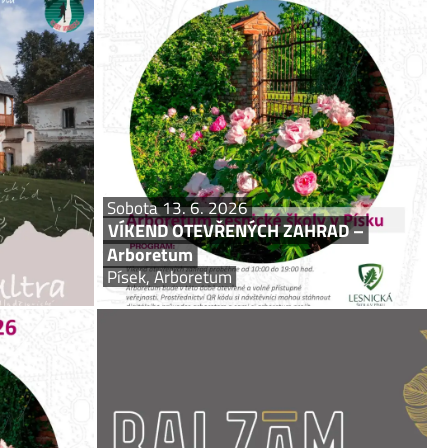
ovice ultra
VÍKEND OTEVŘENÝCH ZAHRAD –
Arboretum
rz Mladějovice
Písek, Arboretum
 ročník závodu
 14.6. na tvrzi
Vyšší odborná škola lesnická a Střední lesnická škola
běžce ochutnat
Bedřicha Schwarzenberga v Písku připravila v rámci
tonskou trať...
Víkendu otevřených zahrad prohlídku školního
arboreta. Přijďte si prohlédnout jedno z...
Sobota 13. 6. 2026
VÍKEND OTEVŘENÝCH ZAHRAD –
Arboretum
Písek, Arboretum
e 14. 6. 2026
Středa 17. 6. 2026
 ZAHRAD –
Hennin Hennin (FR)
ckého sady
Balzám Café
alackého sady
„Hennin je špičatá středověká pokrývka hlavy, tak
neobyčejně vysoká, že drobná žena v ní vypadala jako
ž ve 40. letech
obr, a z dálky si ji člověk mohl splést s kostelní věží.“
kého historika