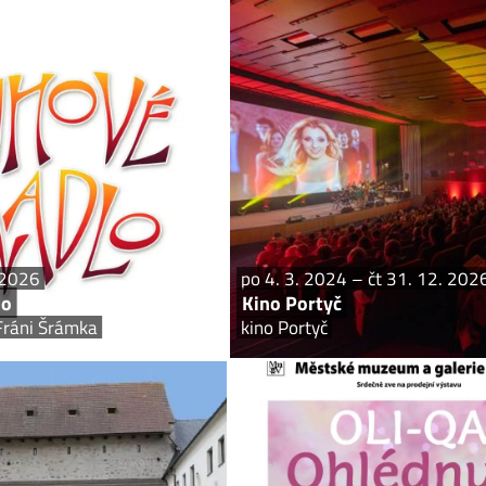
st 3. – so 6. 6. 2026
po 4. 3. 2024 – č
Duhové divadlo
Písek, Divadlo Fráni Šrámka
ník celostátní přehlídky divadelních
orfských škol Celostátní divadelní
dorfských škol se zahraniční účastí
 divadelních a několika hudebních...
. 2026
po 4. 3. 2024 – čt 31. 12. 202
lo
Kino Portyč
 Fráni Šrámka
kino Portyč
so 1. 2. 2025 – ne 3. 1. 2027
st 1. 4. –
rácheňské muzeum v Písku
OLI-QA
Prácheňské muzeum v Písku
Vodňany, Infor
ského muzea v Písku – to je uvnitř
komentovaná prohlídka – St 8. duben