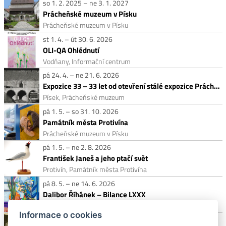
so 1. 2. 2025 – ne 3. 1. 2027
Prácheňské muzeum v Písku
Prácheňské muzeum v Písku
st 1. 4. – út 30. 6. 2026
OLI-QA Ohlédnutí
Vodňany, Informační centrum
pá 24. 4. – ne 21. 6. 2026
Expozice 33 – 33 let od otevření stálé expozice Prácheňského muzea
Písek, Prácheňské muzeum
pá 1. 5. – so 31. 10. 2026
Památník města Protivína
Prácheňské muzeum v Písku
pá 1. 5. – ne 2. 8. 2026
František Janeš a jeho ptačí svět
Protivín, Památník města Protivína
pá 8. 5. – ne 14. 6. 2026
Dalibor Říhánek – Bilance LXXX
Písek, Prácheňské muzeum
Informace o cookies
pá 22. 5. – ne 23. 8. 2026