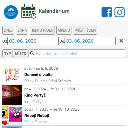
Kalendárium
DNES
ZÍTRA
TENTO TÝDEN
VÍKEND
PŘÍŠTÍ TÝDEN
✖
Od:
Do:
TYP
MÍSTO
st 3. – so 6. 6. 2026
Duhové divadlo
Písek, Divadlo Fráni Šrámka
po 4. 3. 2024 – čt 31. 12. 2026
Kino Portyč
kino Portyč
po 27. 1. 2025 – ne 18. 10. 2026
Neboj! Neboj!
Písek, Sladovna