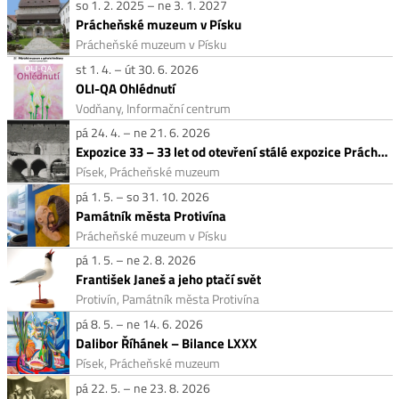
so 1. 2. 2025 – ne 3. 1. 2027
Prácheňské muzeum v Písku
Prácheňské muzeum v Písku
st 1. 4. – út 30. 6. 2026
OLI-QA Ohlédnutí
Vodňany, Informační centrum
pá 24. 4. – ne 21. 6. 2026
Expozice 33 – 33 let od otevření stálé expozice Prácheňského muzea
Písek, Prácheňské muzeum
pá 1. 5. – so 31. 10. 2026
Památník města Protivína
Prácheňské muzeum v Písku
pá 1. 5. – ne 2. 8. 2026
František Janeš a jeho ptačí svět
Protivín, Památník města Protivína
pá 8. 5. – ne 14. 6. 2026
Dalibor Říhánek – Bilance LXXX
Písek, Prácheňské muzeum
pá 22. 5. – ne 23. 8. 2026