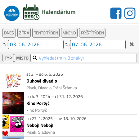
Kalendárium
DNES
ZÍTRA
TENTO TÝDEN
VÍKEND
PŘÍŠTÍ TÝDEN
✖
Od:
Do:
TYP
MÍSTO
st 3. – so 6. 6. 2026
Duhové divadlo
Písek, Divadlo Fráni Šrámka
po 4. 3. 2024 – čt 31. 12. 2026
Kino Portyč
kino Portyč
po 27. 1. 2025 – ne 18. 10. 2026
Neboj! Neboj!
Písek, Sladovna