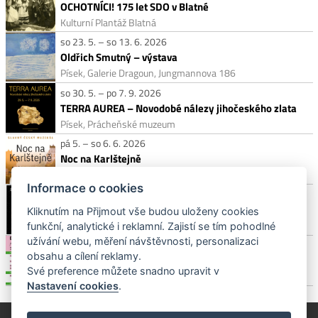
OCHOTNÍCI! 175 let SDO v Blatné
Kulturní Plantáž Blatná
so 23. 5. – so 13. 6. 2026
Oldřich Smutný – výstava
Písek, Galerie Dragoun, Jungmannova 186
so 30. 5. – po 7. 9. 2026
TERRA AUREA – Novodobé nálezy jihočeského zlata
Písek, Prácheňské muzeum
pá 5. – so 6. 6. 2026
Noc na Karlštejně
Písek, letní kino
Informace o cookies
Pátek 5. 6. 2026 od 20:00
Butch Cassidy a Sundance Kid
Kliknutím na Přijmout vše budou uloženy cookies
Křenovice, Lesní divadlo
funkční, analytické i reklamní. Zajistí se tím pohodlné
užívání webu, měření návštěvnosti, personalizaci
Neděle 7. 6. 2026 od 13:30
obsahu a cílení reklamy.
Dobrojízda pro Athelas
Své preference můžete snadno upravit v
Písek, Palackého sady
Nastavení cookies
.
© Píseckem / Kalendárium (Změna programu vyhrazena!)
(Cookies)