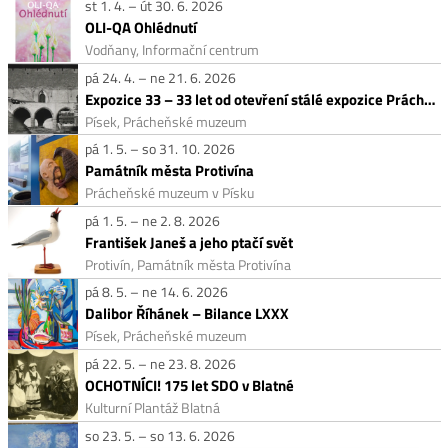
st 1. 4. – út 30. 6. 2026
OLI-QA Ohlédnutí
Vodňany, Informační centrum
pá 24. 4. – ne 21. 6. 2026
Expozice 33 – 33 let od otevření stálé expozice Prácheňského muzea
Písek, Prácheňské muzeum
pá 1. 5. – so 31. 10. 2026
Památník města Protivína
Prácheňské muzeum v Písku
pá 1. 5. – ne 2. 8. 2026
František Janeš a jeho ptačí svět
Protivín, Památník města Protivína
pá 8. 5. – ne 14. 6. 2026
Dalibor Říhánek – Bilance LXXX
Písek, Prácheňské muzeum
pá 22. 5. – ne 23. 8. 2026
OCHOTNÍCI! 175 let SDO v Blatné
Kulturní Plantáž Blatná
so 23. 5. – so 13. 6. 2026