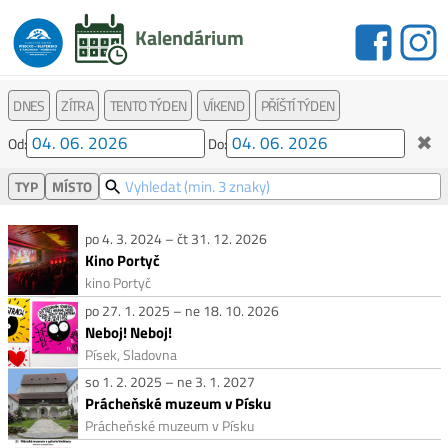
Kalendárium
DNES
ZÍTRA
TENTO TÝDEN
VÍKEND
PŘÍŠTÍ TÝDEN
✖
Od:
Do:
TYP
MÍSTO
po 4. 3. 2024 – čt 31. 12. 2026
Kino Portyč
kino Portyč
po 27. 1. 2025 – ne 18. 10. 2026
Neboj! Neboj!
Písek, Sladovna
so 1. 2. 2025 – ne 3. 1. 2027
Prácheňské muzeum v Písku
Prácheňské muzeum v Písku