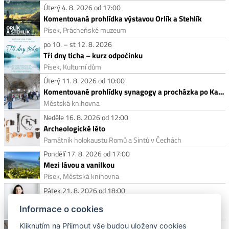
Úterý 4. 8. 2026 od 17:00
Komentovaná prohlídka výstavou Orlík a Stehlík
Písek, Prácheňské muzeum
po 10. – st 12. 8. 2026
Tři dny ticha – kurz odpočinku
Písek, Kulturní dům
Úterý 11. 8. 2026 od 10:00
Komentované prohlídky synagogy a procházka po Kamenech zmizelých
Městská knihovna
Neděle 16. 8. 2026 od 12:00
Archeologické léto
Památník holokaustu Romů a Sintů v Čechách
Pondělí 17. 8. 2026 od 17:00
Mezi lávou a vanilkou
Písek, Městská knihovna
Pátek 21. 8. 2026 od 18:00
Víno mezi obrazy – Dobrá Vinice
Informace o cookies
Písek, Galerie Dragoun, Jungmannova 186
Kliknutím na Přijmout vše budou uloženy cookies
Úterý 25. 8. 2026 od 10:00