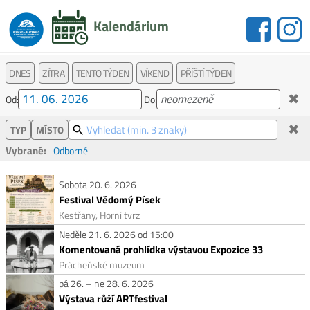
Kalendárium
DNES
ZÍTRA
TENTO TÝDEN
VÍKEND
PŘÍŠTÍ TÝDEN
✖
Od:
Do:
✖
TYP
MÍSTO
Vybrané:
Odborné
Sobota 20. 6. 2026
Festival Vědomý Písek
Kestřany, Horní tvrz
Neděle 21. 6. 2026 od 15:00
Komentovaná prohlídka výstavou Expozice 33
Prácheňské muzeum
pá 26. – ne 28. 6. 2026
Výstava růží ARTfestival