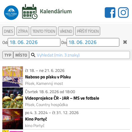
Kalendárium
DNES
ZÍTRA
TENTO TÝDEN
VÍKEND
PŘÍŠTÍ TÝDEN
✖
Od:
Do:
TYP
MÍSTO
čt 18. – ne 21. 6. 2026
Naboso po písku v Písku
Písek, Kamenný most
Čtvrtek 18. 6. 2026 od 18:00
Videoprojekce ČR - JAR – MS ve fotbale
Písek, Country hospůdka
po 4. 3. 2024 – čt 31. 12. 2026
Kino Portyč
kino Portyč