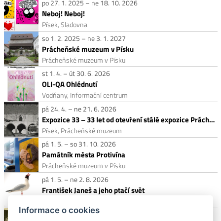
po 27. 1. 2025 – ne 18. 10. 2026
Neboj! Neboj!
Písek, Sladovna
so 1. 2. 2025 – ne 3. 1. 2027
Prácheňské muzeum v Písku
Prácheňské muzeum v Písku
st 1. 4. – út 30. 6. 2026
OLI-QA Ohlédnutí
Vodňany, Informační centrum
pá 24. 4. – ne 21. 6. 2026
Expozice 33 – 33 let od otevření stálé expozice Prácheňského muzea
Písek, Prácheňské muzeum
pá 1. 5. – so 31. 10. 2026
Památník města Protivína
Prácheňské muzeum v Písku
pá 1. 5. – ne 2. 8. 2026
František Janeš a jeho ptačí svět
Protivín, Památník města Protivína
Informace o cookies
pá 22. 5. – ne 23. 8. 2026