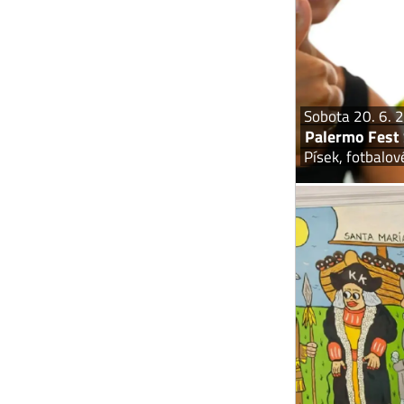
Fest S
2026 na hř
Sobota 20. 6. 
Palermo Fest
Písek, fotbalov
Písek, G
Barvy. Humor. Oso
profilová výstava