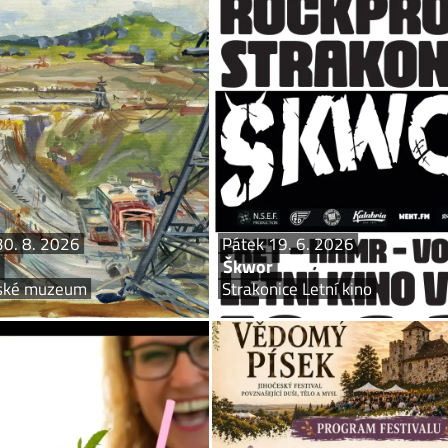
pá 19. 6. – ne 30. 8. 2026
Páte
Orlík a Stehlík
Písek, Prácheňské muzeum
Strakon
rtáž o budování Orlické přehrady.
Zveme všechny fanoušky
Vernisáž 18. 6. v 17 hodin
z Jihočeského kraje a okolí 
do Strakonic tento pátek 19. 6. 2026!
zazní průřez celou dosavadní tv
30. 8. 2026
Pátek 19. 6. 2026
Škwor
ňské muzeum
Strakonice Letní kino
Sobota 20. 6. 2026
Sobot
Palermo Fest Smrkovice
Festival Vě
Písek, fotbalové hřiště Smrkovice
Kestřa
 mejdan Připravte se na pořádnou
Jihočeský festival povznášející duš
hudby a skvělé atmosféry! Palermo
Festival Vědomý Písek se v roce 