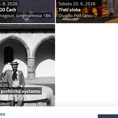
8. 8. 2026
Sobota 20. 6. 2026
NGO Čech
Třetí sloka
 Dragoun, Jungmannova 186
Divadlo Pod čarou
Neděle 21. 6. 2026
ohlídka výstavou Expozice
33
Prácheňské muzeum
ou Expozice 33 – 33 let od otevření
rácheňského muzea. Rekonstrukce,
ové expozice, evropské ocenění a...
2026
prohlídka výstavou
uzeum
ies