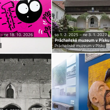
. Strach je náš pradávný společník!
píseckého hradu ukrytá historie, umění,
potkáváme ho celý život. Je jednou
příroda, živé ryby, geologie,
ch lidských emocí, stejně tak jako...
 – ne 18. 10. 2026
so 1. 2. 2025 – ne 3. 1. 2027
Prácheňské muzeum v Písku
a
Prácheňské muzeum v Písku
pá 24. 4. – ne 21. 6. 2026
pá 1. 5. – s
 – 33 let od otevření stálé
Památník města
ozice Prácheňského muzea
Prácheňské mu
Písek, Prácheňské muzeum
Otevírací doba: květen – říjen. Pondělí
– neděle 9
ech: rekonstrukce muzea, vznik nové
ozice a úspěšné výstavní projekty.