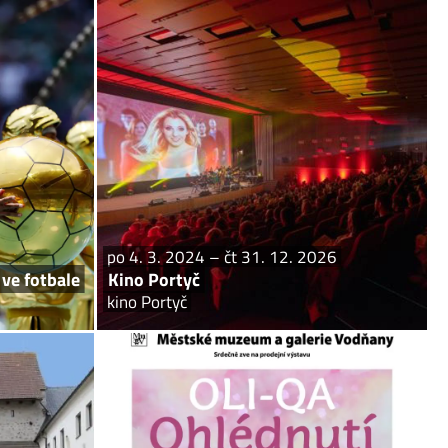
k 18. 6. 2026
po 4. 3. 2024 – čt 31. 12. 2026
 ve fotbale
Kino Portyč
ntry hospůdka
kino Portyč
osy dle zájmu.
Kino Portyč
po 4. 3. 2024 – čt 31. 12. 2026
ve fotbale
Kino Portyč
kino Portyč
 ne 3. 1. 2027
st 1. 4. – út 30. 6. 2026
um v Písku
OLI-QA Ohlédnutí
zeum v Písku
Vodňany, Informační centrum
– to je uvnitř
komentovaná prohlídka – St 8. duben – 16.00 hodin