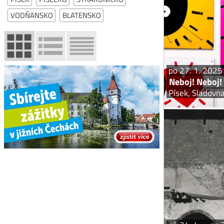
se ho nebát
Rodíme se s ním a 
VODŇANSKO
BLATENSKO
ze čtyř základní
po 27. 1. 2025
Neboj! Neboj!
Písek, Sladovn
Expozice 33
exp
Písek v 90. let
exp