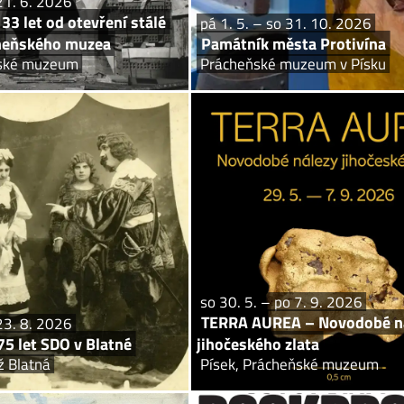
21. 6. 2026
33 let od otevření stálé
pá 1. 5. – so 31. 10. 2026
heňského muzea
Památník města Protivína
ňské muzeum
Prácheňské muzeum v Písku
pá 22. 5. – ne 23. 8. 2026
so 30. 5. –
ÍCI! 175 let SDO v Blatné
TERRA AUREA – Novod
jihoče
Kulturní Plantáž Blatná
Písek, Prách
ce uplyne 175 let od chvíle, kdy byl
oku 1851 založen Spolek divadelních
Odhalujeme akvizici největšího zdo
atné. U jeho zrodu stál učitel Josef
nálezu přírodního zlata v českých sb
 který se do Blatné přistěhoval z...
o celkové hmotnosti 237 g vévodí uni
so 30. 5. – po 7. 9. 2026
TERRA AUREA – Novodobé n
23. 8. 2026
5 let SDO v Blatné
jihočeského zlata
ž Blatná
Písek, Prácheňské muzeum