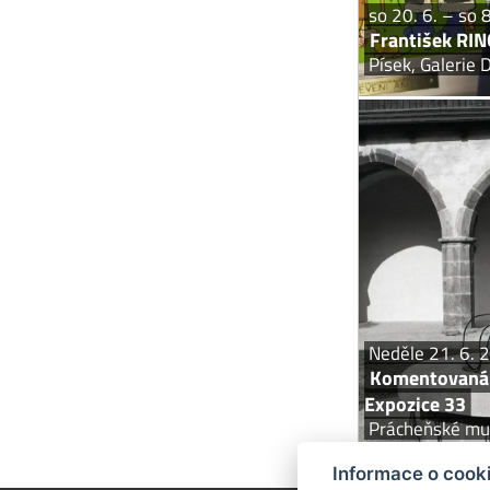
so 20. 6. – so 
František RI
Písek, Galerie
Komentovaná pr
Prohlídka výstav
stálé expozice P
vznik n
Neděle 21. 6. 
Komentovaná 
Expozice 33
Prácheňské m
Informace o cook