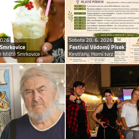
mrkovice 2026, který se koná 20. 6.
v sobotu 20. června v jedinečném p
išti ve Smrkovicích, je akcí, kterou
tvrze v Kestřanech a přilehlém parku
si nesmíte...
2026
Sobota 20. 6. 2026
 Smrkovice
Festival Vědomý Písek
é hřiště Smrkovice
Kestřany, Horní tvrz
so 20. 6. – so 8. 8. 2026
Sobot
František RINGO Čech
alerie Dragoun, Jungmannova 186
Diva
bnost. František Ringo Čech a jeho
Písecká folkové čtveřice s téměř výh
 v Galerii Dragoun od 20. 6. do 8. 8.
repertoárem, kvalitními tex
vícehlasem. Vstupné: 200 Kč, KK 50
p