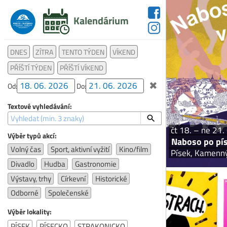
Kalendárium
Naboso po písku v
DNES
ZÍTRA
TENTO TÝDEN
VÍKEND
se promění v 
a projít se po K
PŘÍŠTÍ TÝDEN
PŘÍŠTÍ VÍKEND
most v Pís
✖
Od:
Do:
Textové vyhledávání:
čt 18. – ne 21.
Výběr typů akcí:
Naboso po pís
Volný čas
Sport, aktivní vyžití
Kino/film
Písek, Kamenn
Divadlo
Hudba
Gastronomie
Výstavy, trhy
Církevní
Historické
Odborné
Společenské
Výběr lokality:
Zážitko
PÍSEK
PÍSECKO
STRAKONICKO