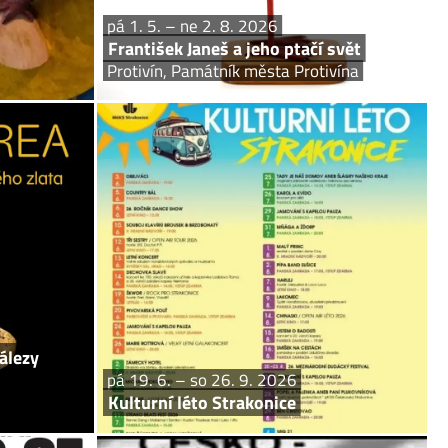
pá 1. 5. – ne 2. 8. 2026
František Janeš a jeho ptačí svět
Protivín, Památník města Protivína
 po 7. 9. 2026
pá 19. 6. – so 26. 9. 2026
obé nálezy
Kulturní léto Strakonice
ského zlata
KULTURNÍ LÉTO VE STRAKONICÍCH 2026 vstupenky
eňské muzeum
a další info najdete na webu: www.meks-st.cz
kumentovaného
írkách. Nálezu
kátní nuget...
álezy
pá 19. 6. – so 26. 9. 2026
Kulturní léto Strakonice