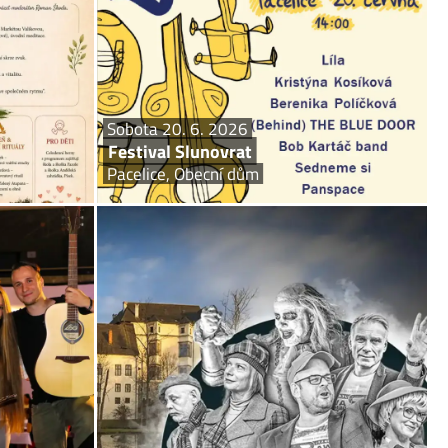
rostředí Horní
nového. Festival pořádá umělecká skupina rosina-
, pouhých 7...
art, neformální spolek včelaři Škvořetice a...
Sobota 20. 6. 2026
Festival Slunovrat
Pacelice, Obecní dům
a 20. 6. 2026
Sobota 20. 6. 2026
Třetí sloka
Strašidlo cantervillské
dlo Pod čarou
Blatná, zámek Blatná
radně vlastním
Známý příběh, se známými herci a opravdovým
ty a příjemným
strašidlem – to je motto této oblíbené divadelní hry,
 Kč, vstupenky
která se dočkala také filmové verze s Jiřinou
ouze na místě
Bohdalovou a Jiřím Bartoškou v roce 1989.