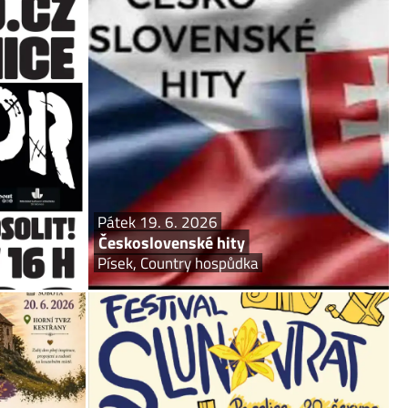
k 19. 6. 2026
Pátek 19. 6. 2026
Škwor
Československé hity
ice Letní kino
Písek, Country hospůdka
 kapely ŠKWOR
Videoprojekce na plátno. Písně Karla Gotta, Dalibora
na koncert roku
Jandy, Ivety Bartošové, Michala Davida, Lucie
 Na vystoupení
a další.... znáte jejich videoklipy? Přijďte
orbou. Na akci
si poslechnou, zazpívat nebo rovnou zatancovat....
se představí...
Pátek 19. 6. 2026
Československé hity
Písek, Country hospůdka
a 20. 6. 2026
Sobota 20. 6. 2026
domý Písek
Festival Slunovrat
ny, Horní tvrz
Pacelice, Obecní dům
i, tělo i mysl.
Přijďte na první ročník festivalu Slunovrat v malebné
2026 uskuteční
jihočeské vesničce Pacelice a buďte u zrodu něčeho