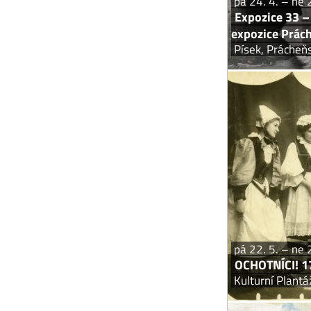
pá 24. 4. – ne 
Expozice 33 – 
expozice Prác
Písek, Práche
OCHOTN
V letošním ro
v létě r
ochotníků v Bl
Martinovský,
pá 22. 5. – ne 
OCHOTNÍCI! 17
Kulturní Plantá