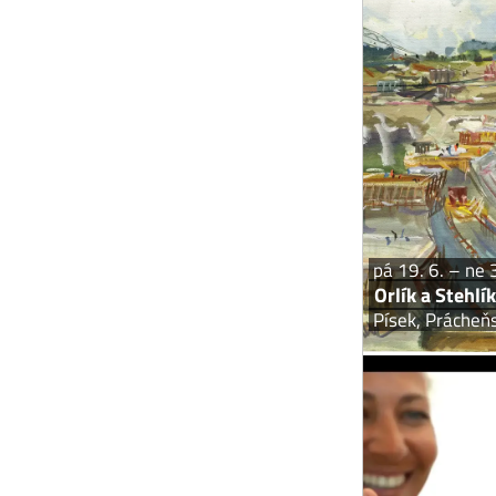
Malovaná repo
pá 19. 6. – ne 
Orlík a Stehlík
Písek, Práche
rockovo-punkový
dávku rockové 