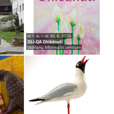
 architektura,
obrazy – šperky – rituály Výstava je prodejní.
 archeologie...
st 1. 4. – út 30. 6. 2026
OLI-QA Ohlédnutí
Vodňany, Informační centrum
o 31. 10. 2026
pá 1. 5. – ne 2. 8. 2026
 Protivína
František Janeš a jeho ptačí svět
zeum v Písku
Protivín, Památník města Protivína
 zavřeno. Úterý
Unikátní soubor vyřezávaných malovaných dřevěných
-12, 13-16 hod
ptáčků rodáka z Tálína se poprvé představuje
veřejnosti.