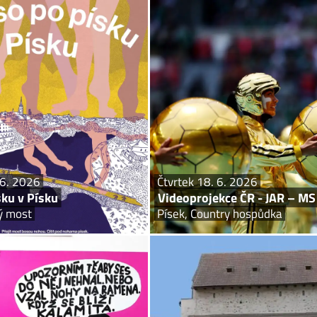
čt 18. – ne 21. 6. 2026
Čtvrte
Naboso po písku v Písku
Videoprojekce ČR - JAR – MS
Písek, Kamenný most
Písek, Cou
 Písku. Historický most nad Otavou
Videoprojce MS ve fotbale. Další přen
unikátní promenádu Sundat si boty
amenném mostě jako po pláži. Starý
ku se od 18. června do 21. června...
 6. 2026
Čtvrtek 18. 6. 2026
ku v Písku
Videoprojekce ČR - JAR – MS 
ý most
Písek, Country hospůdka
po 27. 1. 2025 – ne 18. 10. 2026
so 1. 2. 2025 –
Neboj! Neboj!
Prácheňské muze
Písek, Sladovna
Prácheňské mu
vá výstava o strachu a o tom, proč
Expozice Prácheňského muzea v Písku 