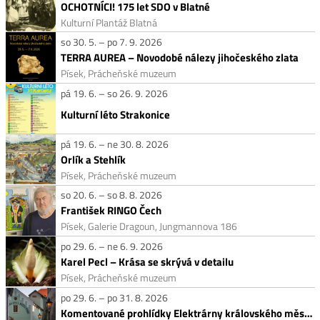
OCHOTNÍCI! 175 let SDO v Blatné
Kulturní Plantáž Blatná
so 30. 5. – po 7. 9. 2026
TERRA AUREA – Novodobé nálezy jihočeského zlata
Písek, Prácheňské muzeum
pá 19. 6. – so 26. 9. 2026
Kulturní léto Strakonice
pá 19. 6. – ne 30. 8. 2026
Orlík a Stehlík
Písek, Prácheňské muzeum
so 20. 6. – so 8. 8. 2026
František RINGO Čech
Písek, Galerie Dragoun, Jungmannova 186
po 29. 6. – ne 6. 9. 2026
Karel Pecl – Krása se skrývá v detailu
Písek, Prácheňské muzeum
po 29. 6. – po 31. 8. 2026
Komentované prohlídky Elektrárny královského města Písku