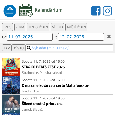
Kalendárium
DNES
ZÍTRA
TENTO TÝDEN
VÍKEND
PŘÍŠTÍ TÝDEN
✖
Od:
Do:
TYP
MÍSTO
Sobota 11. 7. 2026 od 15:00
STRAKO BEATS FEST 2026
Strakonice, Panská zahrada
Sobota 11. 7. 2026 od 16:00
O mazané kovářce a čertu Matlafouskovi
hrad Zvíkov
Sobota 11. 7. 2026 od 19:00
Šíleně smutná princezna
zámek Blatná