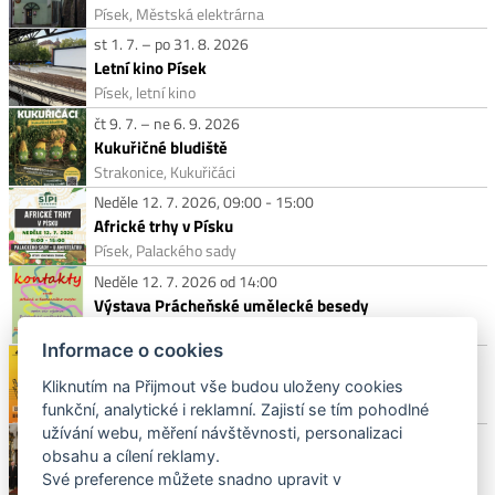
Písek, Městská elektrárna
st 1. 7. – po 31. 8. 2026
Letní kino Písek
Písek, letní kino
čt 9. 7. – ne 6. 9. 2026
Kukuřičné bludiště
Strakonice, Kukuřičáci
Neděle 12. 7. 2026, 09:00 - 15:00
Africké trhy v Písku
Písek, Palackého sady
Neděle 12. 7. 2026 od 14:00
Výstava Prácheňské umělecké besedy
Písek, předmostí Kamenného mostu
Informace o cookies
Neděle 12. 7. 2026 od 17:00
DUO ŽÁKOVEC A VOLÍNOVÁ
Kliknutím na Přijmout vše budou uloženy cookies
Strakonice, Panská zahrada
funkční, analytické i reklamní. Zajistí se tím pohodlné
užívání webu, měření návštěvnosti, personalizaci
Neděle 12. 7. 2026 od 19:00
obsahu a cílení reklamy.
Závěrečný koncert účastníků kurzů prof. O. Ševčíka
Své preference můžete snadno upravit v
Písek, Trojice