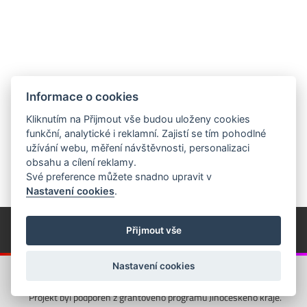
Informace o cookies
Kliknutím na Přijmout vše budou uloženy cookies
funkční, analytické i reklamní. Zajistí se tím pohodlné
užívání webu, měření návštěvnosti, personalizaci
obsahu a cílení reklamy.
Své preference můžete snadno upravit v
Nastavení cookies
.
© Píseckem / Kalendárium (Změna programu vyhrazena!)
(Cookies)
Přijmout vše
© 2018 - 2026 Realizace a správa webu:
Studio QUIN.cz
Nastavení cookies
Projekt byl podpořen z grantového programu Jihočeského kraje.