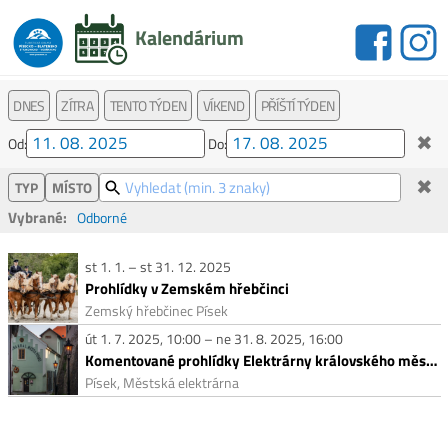
Kalendárium
DNES
ZÍTRA
TENTO TÝDEN
VÍKEND
PŘÍŠTÍ TÝDEN
✖
Od:
Do:
✖
TYP
MÍSTO
Vybrané:
Odborné
st 1. 1. – st 31. 12. 2025
Prohlídky v Zemském hřebčinci
Zemský hřebčinec Písek
út 1. 7. 2025, 10:00 – ne 31. 8. 2025, 16:00
Komentované prohlídky Elektrárny královského města Písku
Písek, Městská elektrárna