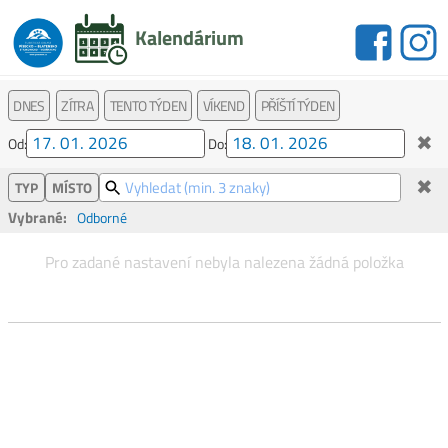
Kalendárium
DNES
ZÍTRA
TENTO TÝDEN
VÍKEND
PŘÍŠTÍ TÝDEN
✖
Od:
Do:
✖
TYP
MÍSTO
Vybrané:
Odborné
Pro zadané nastavení nebyla nalezena žádná položka