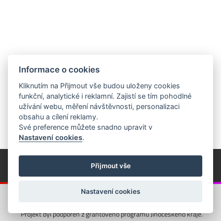
Informace o cookies
Kliknutím na Přijmout vše budou uloženy cookies
funkční, analytické i reklamní. Zajistí se tím pohodlné
užívání webu, měření návštěvnosti, personalizaci
obsahu a cílení reklamy.
Své preference můžete snadno upravit v
Nastavení cookies
.
© Píseckem / Kalendárium (Změna programu vyhrazena!)
(Cookies)
Přijmout vše
© 2018 - 2026 Realizace a správa webu:
Studio QUIN.cz
Nastavení cookies
Projekt byl podpořen z grantového programu Jihočeského kraje.