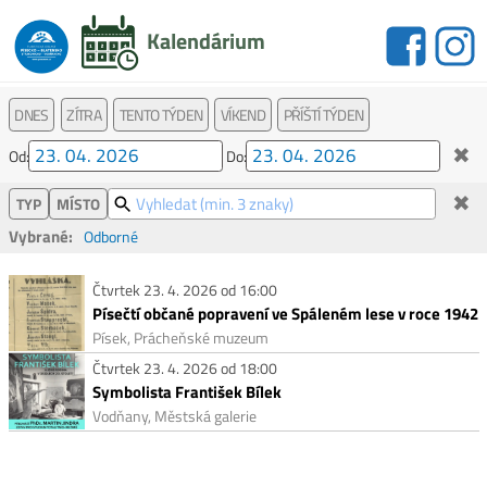
Kalendárium
DNES
ZÍTRA
TENTO TÝDEN
VÍKEND
PŘÍŠTÍ TÝDEN
✖
Od:
Do:
✖
TYP
MÍSTO
Vybrané:
Odborné
Čtvrtek 23. 4. 2026 od 16:00
Písečtí občané popravení ve Spáleném lese v roce 1942
Písek, Prácheňské muzeum
Čtvrtek 23. 4. 2026 od 18:00
Symbolista František Bílek
Vodňany, Městská galerie