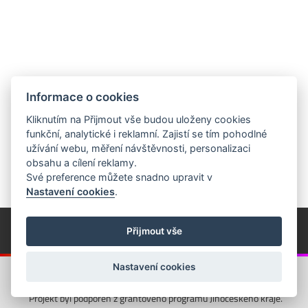
Informace o cookies
Kliknutím na Přijmout vše budou uloženy cookies
funkční, analytické i reklamní. Zajistí se tím pohodlné
užívání webu, měření návštěvnosti, personalizaci
obsahu a cílení reklamy.
Své preference můžete snadno upravit v
Nastavení cookies
.
© Píseckem / Kalendárium (Změna programu vyhrazena!)
(Cookies)
Přijmout vše
© 2018 - 2026 Realizace a správa webu:
Studio QUIN.cz
Nastavení cookies
Projekt byl podpořen z grantového programu Jihočeského kraje.