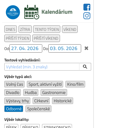
Kalendárium
DNES
ZÍTRA
TENTO TÝDEN
VÍKEND
PŘÍŠTÍ TÝDEN
PŘÍŠTÍ VÍKEND
✖
Od:
Do:
Textové vyhledávání:
Výběr typů akcí:
Volný čas
Sport, aktivní vyžití
Kino/film
Divadlo
Hudba
Gastronomie
Výstavy, trhy
Církevní
Historické
Odborné
Společenské
Výběr lokality:
PÍSEK
PÍSECKO
STRAKONICKO