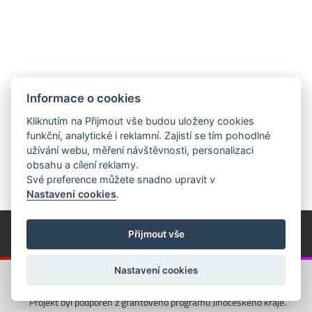
Informace o cookies
Kliknutím na Přijmout vše budou uloženy cookies
funkční, analytické i reklamní. Zajistí se tím pohodlné
užívání webu, měření návštěvnosti, personalizaci
obsahu a cílení reklamy.
Své preference můžete snadno upravit v
Nastavení cookies
.
© Píseckem / Kalendárium (Změna programu vyhrazena!)
(Cookies)
Přijmout vše
© 2018 - 2026 Realizace a správa webu:
Studio QUIN.cz
Nastavení cookies
Projekt byl podpořen z grantového programu Jihočeského kraje.