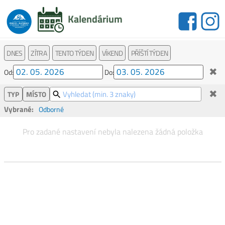
Kalendárium
DNES
ZÍTRA
TENTO TÝDEN
VÍKEND
PŘÍŠTÍ TÝDEN
✖
Od:
Do:
✖
TYP
MÍSTO
Vybrané:
Odborné
Pro zadané nastavení nebyla nalezena žádná položka