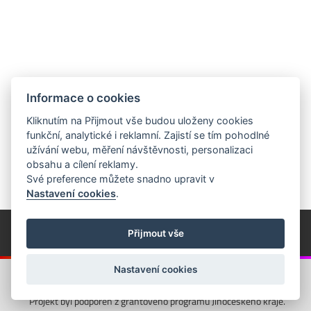
Informace o cookies
Kliknutím na Přijmout vše budou uloženy cookies
funkční, analytické i reklamní. Zajistí se tím pohodlné
užívání webu, měření návštěvnosti, personalizaci
obsahu a cílení reklamy.
Své preference můžete snadno upravit v
Nastavení cookies
.
© Píseckem / Kalendárium (Změna programu vyhrazena!)
(Cookies)
Přijmout vše
© 2018 - 2026 Realizace a správa webu:
Studio QUIN.cz
Nastavení cookies
Projekt byl podpořen z grantového programu Jihočeského kraje.