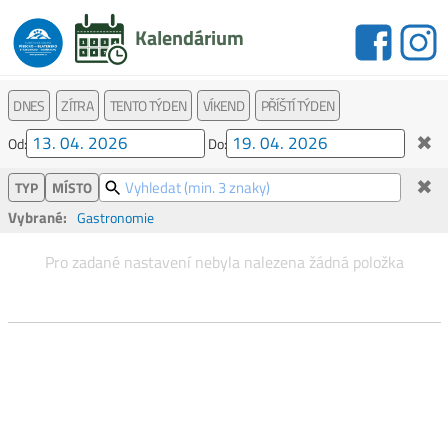
Kalendárium
DNES
ZÍTRA
TENTO TÝDEN
VÍKEND
PŘÍŠTÍ TÝDEN
✖
Od:
Do:
✖
TYP
MÍSTO
Vybrané:
Gastronomie
Pro zadané nastavení nebyla nalezena žádná položka