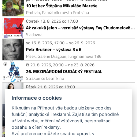
10 let bez Štěpána Mikuláše Mareše
Protivín, Památník města Protivína
Čtvrtek 13. 8. 2026 od 17:00
Až zakuká jelen – vernisáž výstavy Evy Chudomelové v Malé galerii
Sladovna
so 15. 8. 2026, 17:00 – so 26. 9. 2026
Petr Brukner – výstava 3 x 6
Písek, Galerie Dragoun, Jungmannova 186
čt 20. 8. 2026, 20:00 – ne 23. 8. 2026
26. MEZINÁRODNÍ DUDÁCKÝ FESTIVAL
Strakonice Letní kino
Pátek 21. 8. 2026 od 18:00
Víno mezi obrazy – Dobrá Vinice
Informace o cookies
Písek, Galerie Dragoun, Jungmannova 186
Kliknutím na Přijmout vše budou uloženy cookies
Sobota 29. 8. 2026 od 10:00
funkční, analytické i reklamní. Zajistí se tím pohodlné
Concorso Castle Blatna
užívání webu, měření návštěvnosti, personalizaci
Blatná, zámek Blatná
obsahu a cílení reklamy.
Neděle 8. 11. 2026
Své preference můžete snadno upravit v