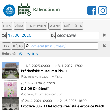
Kalendárium
DNES
ZÍTRA
TENTO TÝDEN
VÍKEND
PŘÍŠTÍ TÝDEN
✖
Od:
Do:
✖
TYP
MÍSTO
Vybrané:
Výstavy, trhy
so 1. 2. 2025, 09:00 – ne 3. 1. 2027, 17:00
Prácheňské muzeum v Písku
Prácheňské muzeum v Písku
st 1. 4. – út 30. 6. 2026
OLI-QA Ohlédnutí
Vodňany, Informační centrum
pá 24. 4. 2026, 09:00 – ne 21. 6. 2026, 18:00
Expozice 33 – 33 let od otevření stálé expozice Prácheňského muzea