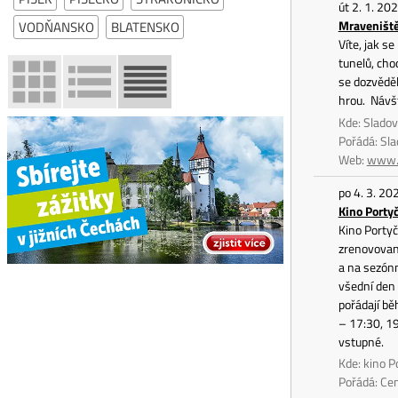
út 2. 1. 20
Mraveništ
VODŇANSKO
BLATENSKO
Víte, jak s
tunelů, cho
se dozvěděl
hrou. Návš
Kde: Slado
Pořádá: Sl
Web:
www.s
po 4. 3. 20
Kino Porty
Kino Portyč
zrenovovan
a na sezónn
všední den 
pořádají bě
– 17:30, 1
vstupné.
Kde: kino P
Pořádá: Ce