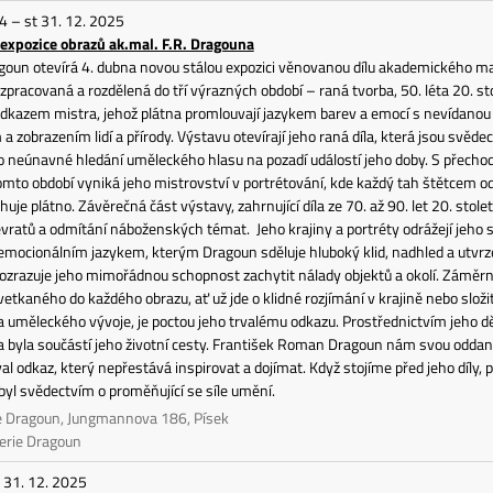
24 – st 31. 12. 2025
 expozice obrazů ak.mal. F.R. Dragouna
goun otevírá 4. dubna novou stálou expozici věnovanou dílu akademického ma
zpracovaná a rozdělená do tří výrazných období – raná tvorba, 50. léta 20. stol
odkazem mistra, jehož plátna promlouvají jazykem barev a emocí s nevídanou
 zobrazením lidí a přírody. Výstavu otevírají jeho raná díla, která jsou svědec
neúnavné hledání uměleckého hlasu na pozadí událostí jeho doby. S přechode
tomto období vyniká jeho mistrovství v portrétování, kde každý tah štětcem odh
huje plátno. Závěrečná část výstavy, zahrnující díla ze 70. až 90. let 20. stole
řevratů a odmítání náboženských témat. Jeho krajiny a portréty odrážejí jeho s
 emocionálním jazykem, kterým Dragoun sděluje hluboký klid, nadhled a utvr
ozrazuje jeho mimořádnou schopnost zachytit nálady objektů a okolí. Záměrné 
vetkaného do každého obrazu, ať už jde o klidné rozjímání v krajině nebo složi
 uměleckého vývoje, je poctou jeho trvalému odkazu. Prostřednictvím jeho
na byla součástí jeho životní cesty. František Roman Dragoun nám svou odd
al odkaz, který nepřestává inspirovat a dojímat. Když stojíme před jeho díly,
 byl svědectvím o proměňující se síle umění.
ie Dragoun, Jungmannova 186, Písek
lerie Dragoun
st 31. 12. 2025