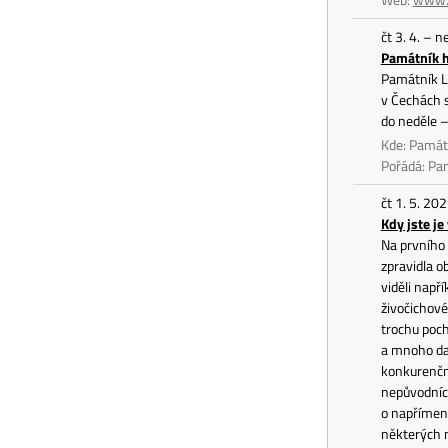
čt 3. 4. – 
Památník h
Památník Le
v Čechách s
do neděle 
Kde: Památn
Pořádá: Pa
čt 1. 5. 20
Kdy jste je
Na prvního 
zpravidla o
viděli např
živočichové
trochu pocho
a mnoho dal
konkurenčně
nepůvodních
o napřímení
některých m