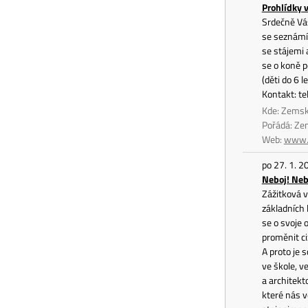
Prohlídky 
Srdečně Vás
se seznámít
se stájemi 
se o koně p
(děti do 6 
Kontakt: t
Kde: Zemsk
Pořádá: Ze
Web:
www.z
po 27. 1. 2
Neboj! Neb
Zážitková v
základních 
se o svoje 
proměnit ci
A proto je 
ve škole, v
a architekt
které nás v