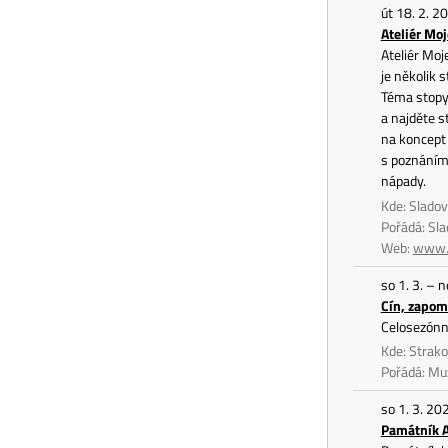
út 18. 2. 2
Ateliér Moj
Ateliér Moj
je několik 
Téma stopy
a najděte s
na koncept 
s poznáním 
nápady.
Kde: Slado
Pořádá: Sl
Web:
www.s
so 1. 3. – 
Cín, zapom
Celosezónní
Kde: Strak
Pořádá: Mu
so 1. 3. 20
Památník 