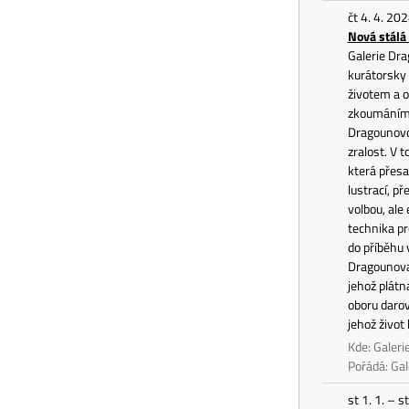
čt 4. 4. 20
Nová stálá
Galerie Dra
kurátorsky 
životem a 
zkoumáním a
Dragounovo 
zralost. V 
která přesa
lustrací, p
volbou, ale
technika pr
do příběhu 
Dragounova
jehož plát
oboru darov
jehož život
Kde: Galer
Pořádá: Ga
st 1. 1. – 