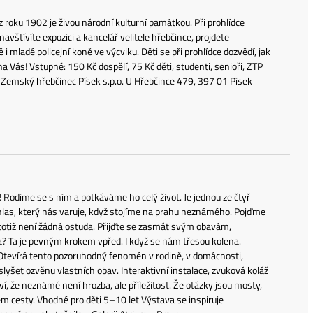
 roku 1902 je živou národní kulturní památkou. Při prohlídce
štívíte expozici a kancelář velitele hřebčince, projdete
mladé policejní koně ve výcviku. Děti se při prohlídce dozvědí, jak
na Vás! Vstupné: 150 Kč dospělí, 75 Kč děti, studenti, senioři, ZTP
: Zemský hřebčinec Písek s.p.o. U Hřebčince 479, 397 01 Písek
! Rodíme se s ním a potkáváme ho celý život. Je jednou ze čtyř
o hlas, který nás varuje, když stojíme na prahu neznámého. Pojďme
h totiž není žádná ostuda. Přijďte se zasmát svým obavám,
aha? Ta je pevným krokem vpřed. I když se nám třesou kolena.
é. Otevírá tento pozoruhodný fenomén v rodině, v domácnosti,
 slyšet ozvěnu vlastních obav. Interaktivní instalace, zvuková koláž
í, že neznámé není hrozba, ale příležitost. Že otázky jsou mosty,
m cesty. Vhodné pro děti 5–10 let Výstava se inspiruje