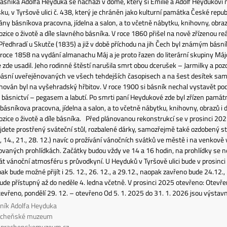
sníka Adolfa Heyduka se nachází v domě, který si Emilie a Adolf Heydukovi n
sku, v Tyršově ulici č. 438, který je chráněn jako kulturní památka České rep
ny básníkova pracovna, jídelna a salon, a to včetně nábytku, knihovny, obr
ozice o životě a díle slavného básníka. V roce 1860 přišel na nově zřízenou re
ředhradí u Skutče (1835) a již v době příchodu na jih Čech byl známým básníkem
v roce 1858 na vydání almanachu Máj a je proto řazen do literární skupiny Májo
 zde usadil. Jeho rodinné štěstí narušila smrt obou dcerušek – Jarmilky a pozdě
 básní uveřejěnovaných ve všech tehdejších časopisech a na šest desítek sa
ován byl na vyšehradský hřbitov. V roce 1900 si básník nechal vystavět pod
básnictví – pegasem a labutí. Po smrti paní Heydukové zde byl zřízen památ
ásníkova pracovna, jídelna a salon, a to včetně nábytku, knihovny, obrazů 
ozice o životě a díle básníka. Před plánovanou rekonstrukcí se v prosinci 20
ajdete prostřený sváteční stůl, rozbalené dárky, samozřejmě také ozdobený s
., 14., 21., 28. 12.) navíc o prožívání vánočních svátků ve městě i na venkově 
aných prohlídkách. Začátky budou vždy ve 14 a 16 hodin, na prohlídky se ne
 vánoční atmosféru s průvodkyní. U Heyduků v Tyršově ulici bude v prosinci 
pak bude možné přijít i 25. 12., 26. 12., a 29.12., naopak zavřeno bude 24.12.
de přístupný až do neděle 4. ledna včetně. V prosinci 2025 otevřeno: Otevřen
tevřeno, pondělí 29. 12. – otevřeno Od 5. 1. 2025 do 31. 1. 2026 jsou výsta
ník Adolfa Heyduka
rácheňské muzeum
prachenskemuzeum.cz