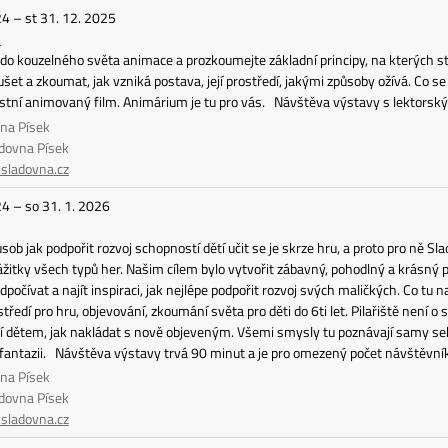
24 – st 31. 12. 2025
m
do kouzelného světa animace a prozkoumejte základní principy, na kterých s
ušet a zkoumat, jak vzniká postava, její prostředí, jakými způsoby ožívá. Co se 
astní animovaný film. Animárium je tu pro vás. Návštěva výstavy s lektors
vna Písek
adovna Písek
ladovna.cz
24 – so 31. 1. 2026
sob jak podpořit rozvoj schopností dětí učit se je skrze hru, a proto pro ně Sla
ážitky všech typů her. Našim cílem bylo vytvořit zábavný, pohodlný a krásný pros
odpočívat a najít inspiraci, jak nejlépe podpořit rozvoj svých maličkých. Co t
tředí pro hru, objevování, zkoumání světa pro děti do 6ti let. Pilařiště není o 
í dětem, jak nakládat s nově objeveným. Všemi smysly tu poznávají samy sebe 
 fantazii. Návštěva výstavy trvá 90 minut a je pro omezený počet návštěvní
vna Písek
adovna Písek
ladovna.cz