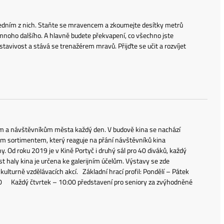
e jedním z nich. Staňte se mravencem a zkoumejte desítky metrů
a mnoho dalšího. A hlavně budete překvapení, co všechno jste
stavivost a stává se trenažérem mravů. Přijďte se učit a rozvíjet
telům a návštěvníkům města každý den. V budově kina se nachází
m sortimentem, který reaguje na přání návštěvníků kina
ny. Od roku 2019 je v Kině Portyč i druhý sál pro 40 diváků, každý
ást haly kina je určena ke galerijním účelům. Výstavy se zde
ulturně vzdělávacích akcí. Základní hrací profil: Pondělí – Pátek
:30 Každý čtvrtek – 10:00 představení pro seniory za zvýhodněné