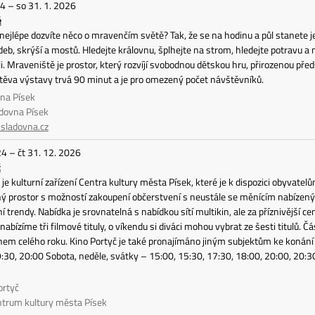
24 – so 31. 1. 2026
ě
e nejlépe dozvíte něco o mravenčím světě? Tak, že se na hodinu a půl stanet
deb, skrýší a mostů. Hledejte královnu, šplhejte na strom, hledejte potravu 
i. Mraveniště je prostor, který rozvíjí svobodnou dětskou hru, přirozenou před
těva výstavy trvá 90 minut a je pro omezený počet návštěvníků.
vna Písek
adovna Písek
ladovna.cz
24 – čt 31. 12. 2026
č
 je kulturní zařízení Centra kultury města Písek, které je k dispozici obyva
ý prostor s možností zakoupení občerstvení s neustále se měnícím nabízený
í trendy. Nabídka je srovnatelná s nabídkou sítí multikin, ale za příznivější ce
nabízíme tři filmové tituly, o víkendu si diváci mohou vybrat ze šesti titulů. Č
hem celého roku. Kino Portyč je také pronajímáno jiným subjektům ke konání k
9:30, 20:00 Sobota, neděle, svátky – 15:00, 15:30, 17:30, 18:00, 20:00, 20
ortyč
ntrum kultury města Písek