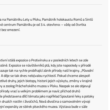
zóna na Památníku Lety u Písku, Památník holokaustu Romů a Sintů
ké centrum Památníku je od 3.4. otevřeno: – vždy od čtvrtka
ně bez omezení.
ivní stálá expozice o Protivínsku a v posledních letech se zde
ezóně. Expozice se návštěvníků ptá, kdy jste naposledy v přírodě
azuje tak na rychle probíhající zánik přírody naší krajiny. „Původní
ých. A děje se tak dnes nebývalou rychlostí. Pokud chceme alespoň
ivé druhy, jejich biotopy, historii jejich výskytu, změny v krajině
tavy a zoolog Prácheňského muzea v Písku. Naopak se ale objevují
 přírody vrací a velkým problémem je navíc příchod druhů
e představena dílčí témata jako například Spoutané řeky a potoky
 druzích rostlin i živočichů, Nová divočina o samovolném vývoji
ejní exponáty ze sbírek píseckého muzea. Výstava bude v sále