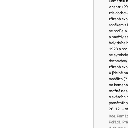
Památník bá
v centru Pí
zde dochová
zřízená exp
rodákem z P
se podílel 
a navždy se
byly tisíce
1923 a poch
se symboly 
dochovány b
zřízená exp
V jídelně n
nedělích (7
na komentov
možné nasát
o svátcích 
památník bu
26. 12. – o
Kde: Památ
Pořádá: P
Web:
www.