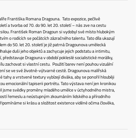
líře Františka Romana Dragouna. Tato expozice, pečlivě
etí a tvorba od 70. do 90. let 20. století – nás zve na cestu
 silou. František Roman Dragoun si vydobyl své místo hlubokým
tvím o rodících se počátcích zázračného talentu. Tato díla ukazují
m do 50. let 20. století je již patrná Dragounova umělecká
aluje duši jeho objektů a zachycuje jejich podstatu a intimitu,
tí, představuje Dragouna v období pokleslé socialistické morálky,
ílu zachovat si vlastní cestu. Použití barev není pouhou vizuální
zení se ve své životně-výtvarné cestě. Dragounova malířská
tahy a vrstvené textury vybízejí diváka, aby se ponořil hlouběji
tou emocionální tapiserii portrétu. Tato výstava není jen kronikou
 děl jsme svědky proměny mladého umělce v úctyhodného mistra,
aností řemeslu a neústupným zkoumáním lidského a přírodního
 připomínáme si krásu a složitost existence viděné očima člověka,