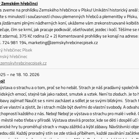
v Zemském hřebčinci
 zveme na prohlídku Zemského hřebčince v Písku! Unikátní historický areál z
e s minulostí i současností chovu plemenných hřebců a plemenitby v Písku, nav
a jízdárnami plnými nádherných koní, ukážeme vám zrekonstruované kolbiště i 
ečuje, čím se krmí, jak pracuje podkovář, ošetřovatel, jezdec i kočí. Těšíme se 
let zdarma), 375 Kč rodina (2 + 2) Komentované prohlídky se konají na adrese
el. 724 981 194, marketing@zemskyhrebcinecpisek.cz
ý hřebčinec Písek
mský hřebčinec
emskyhrebcinecpisek.cz
025 – ne 18. 10. 2026
oj!
ýstava o strachu a o tom, proč se ho nebát. Strach je náš pradávný společník
lidských emocí, stejně tak jako radost, smutek a vztek. Není to zloduch. Je t
obavy zajímat! Naučit se s nimi zacházet a sdílet je se svými blízkými. Strac
zí ve vlastní a zjistit, že i strach může být dveřmi do vlastní svobody. A odv
schopností každého z nás. Neboj! Neboj! je výstava o strachu pro malé i velk
e městě nebo třeba v přírodě. Výstava otevírá prostor, kde se děti i dospělí učí
onické hry tu proměňují strach v mapu zážitků a kýbl zábavy. Návštěvníci objev
edou dál. Každý proradný stín se zde stává příběhem, každé zaváhání začátke