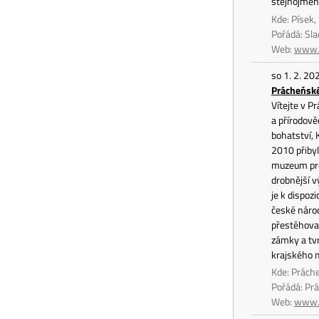
stejnojmenn
Kde: Písek,
Pořádá: Sl
Web:
www.s
so 1. 2. 20
Prácheňsk
Vítejte v P
a přírodově
bohatství, 
2010 přibyl
muzeum pros
drobnější v
je k dispoz
české národ
přestěhoval
zámky a tvr
krajského
Kde: Prách
Pořádá: P
Web:
www.