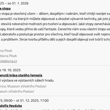
025 – so 31. 1. 2026
e stopa
e stopa je otevřený všem – dětem, dospělým i rodinám, kteří chtějí rozvíjet s
stanovišť, na kterých můžete objevovat a zkoušet výtvarné techniky, jak jste j
 otevírá nekonečné možnosti pro tvoření a objevování. Jaké stopy zanechá
topy, které vedou přímo do vaší fantazie. Zanechte nám svou vlastní stopu ve 
Laboratoře a poskytuje prostor pro všechny, kteří touží objevovat svět nejeno
a prožitkem. Skrze tvorbu příběhu děti a jejich dospělí objevují své tvůrčí sc
vna Písek
adovna Písek
ladovna.cz
ne 19. 10. 2025
enutá krása starého řemesla
 výstava ve výstavních sálech hradu.
onice, Muzeum středního Pootaví
zeum středního Pootaví
25, 09:00 – st 31. 12. 2025, 17:00
Adolfa Heyduka