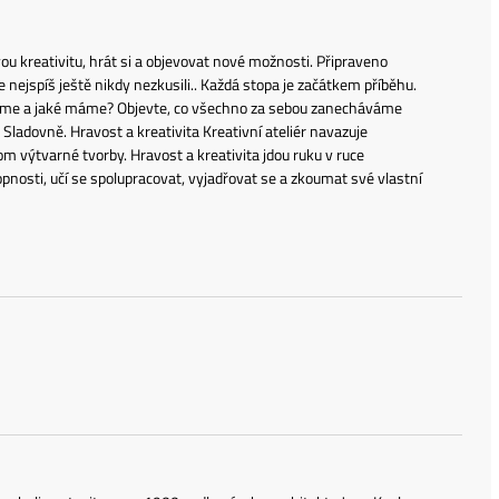
vou kreativitu, hrát si a objevovat nové možnosti. Připraveno
e nejspíš ještě nikdy nezkusili.. Každá stopa je začátkem příběhu.
váme a jaké máme? Objevte, co všechno za sebou zanecháváme
Sladovně. Hravost a kreativita Kreativní ateliér navazuje
m výtvarné tvorby. Hravost a kreativita jdou ruku v ruce
hopnosti, učí se spolupracovat, vyjadřovat se a zkoumat své vlastní