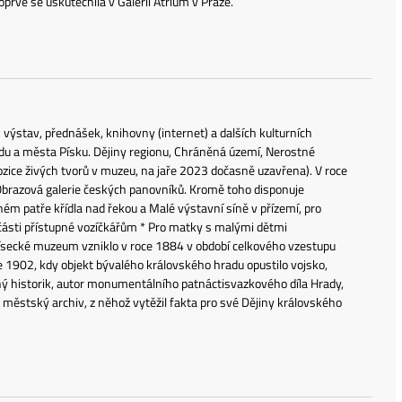
rvé se uskutečnila v Galerii Atrium v Praze.
ýstav, přednášek, knihovny (internet) a dalších kulturních
du a města Písku. Dějiny regionu, Chráněná území, Nerostné
xpozice živých tvorů v muzeu, na jaře 2023 dočasně uzavřena). V roce
a Obrazová galerie českých panovníků. Kromě toho disponuje
ém patře křídla nad řekou a Malé výstavní síně v přízemí, pro
 části přístupné vozíčkářům * Pro matky s malými dětmi
 Písecké muzeum vzniklo v roce 1884 v období celkového vzestupu
 1902, kdy objekt bývalého královského hradu opustilo vojsko,
sný historik, autor monumentálního patnáctisvazkového díla Hrady,
l městský archiv, z něhož vytěžil fakta pro své Dějiny královského