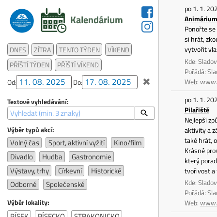
po 1. 1. 20
Kalendárium
Animáriu
Ponořte se 
si hrát, zko
vytvořit vl
DNES
ZÍTRA
TENTO TÝDEN
VÍKEND
Kde: Slado
PŘÍŠTÍ TÝDEN
PŘÍŠTÍ VÍKEND
Pořádá: Sl
✖
Web:
www.s
Od:
Do:
po 1. 1. 20
Textové vyhledávání:
Pilařiště
Nejlepší způ
Výběr typů akcí:
aktivity a z
také hrát, 
Volný čas
Sport, aktivní vyžití
Kino/film
Krásné pros
Divadlo
Hudba
Gastronomie
který porad
Výstavy, trhy
Církevní
Historické
tvořivost a
Kde: Slado
Odborné
Společenské
Pořádá: Sl
Výběr lokality:
Web:
www.s
PÍSEK
PÍSECKO
STRAKONICKO