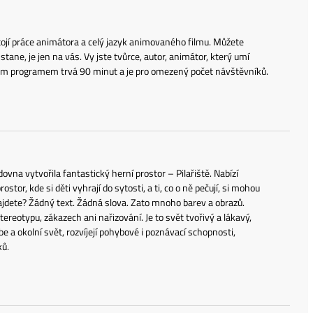
tojí práce animátora a celý jazyk animovaného filmu. Můžete
stane, je jen na vás. Vy jste tvůrce, autor, animátor, který umí
kým programem trvá 90 minut a je pro omezený počet návštěvníků.
dovna vytvořila fantastický herní prostor – Pilařiště. Nabízí
tor, kde si děti vyhrají do sytosti, a ti, co o ně pečují, si mohou
u najdete? Žádný text. Žádná slova. Zato mnoho barev a obrazů.
stereotypu, zákazech ani nařizování. Je to svět tvořivý a lákavý,
a okolní svět, rozvíjejí pohybové i poznávací schopnosti,
ků.