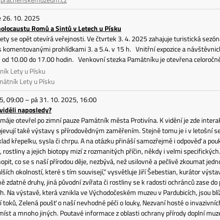
ne 26. 10. 2025
olocaustu Romů a Sintů v Letech u Písku
ty se opět otevírá veřejnosti. Ve čtvrtek 3. 4. 2025 zahajuje turistická se
 komentovanými prohlídkami 3. a 5.4. v 15 h. Vnitřní expozice a návštěvnic
– od 10.00 do 17.00 hodin. Venkovní stezka Památníku je otevřena celoroč
ík Lety u Písku
mátník Lety u Písku
25, 09:00 – pá 31. 10. 2025, 16:00
 viděli naposledy?
máje otevřel po zimní pauze Památník města Protivína. K vidění je zde interakt
bjevují také výstavy s přírodovědným zaměřením. Stejně tomu je i v letošní s
íklad křepelku, sysla či chrpu. A na otázku přináší samozřejmě i odpověď a pouk
, rostliny a jejich biotopy mizí z rozmanitých příčin, někdy i velmi specifick
pit, co se s naší přírodou děje, nezbývá, než usilovně a pečlivě zkoumat jednotl
ších okolností, které s tím souvisejí,“ vysvětluje Jiří Šebestian, kurátor výs
 zdatné druhy, jiná původní zvířata či rostliny se k radosti ochránců zase do
. Na výstavě, která vznikla ve Východočeském muzeu v Pardubicích, jsou blíž
 toků, Zelená poušť o naší nevhodné péči o louky, Nezvaní hosté o invazivních
íst a mnoho jiných. Poutavé informace z oblasti ochrany přírody doplní muz