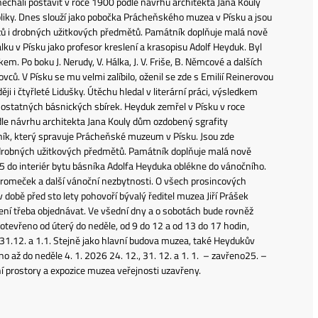
echali postavit v roce 1900 podle návrhu architekta Jana Kouly
ubliky. Dnes slouží jako pobočka Prácheňského muzea v Písku a jsou
azů i drobných užitkových předmětů. Památník doplňuje malá nově
álku v Písku jako profesor kreslení a krasopisu Adolf Heyduk. Byl
. Po boku J. Nerudy, V. Hálka, J. V. Friše, B. Němcové a dalších
vců. V Písku se mu velmi zalíbilo, oženil se zde s Emilií Reinerovou
ji i čtyřleté Lidušky. Útěchu hledal v literární práci, výsledkem
mostatných básnických sbírek. Heyduk zemřel v Písku v roce
le návrhu architekta Jana Kouly dům ozdobený sgrafity
ník, který spravuje Prácheňské muzeum v Písku. Jsou zde
i drobných užitkových předmětů. Památník doplňuje malá nově
25 do interiér bytu básníka Adolfa Heyduka oblékne do vánočního.
tromeček a další vánoční nezbytnosti. O všech prosincových
v době před sto lety pohovoří bývalý ředitel muzea Jiří Prášek
ní třeba objednávat. Ve všední dny a o sobotách bude rovněž
otevřeno od úterý do neděle, od 9 do 12 a od 13 do 17 hodin,
, 31.12. a 1.1. Stejně jako hlavní budova muzea, také Heydukův
o až do neděle 4. 1. 2026 24. 12., 31. 12. a 1. 1. – zavřeno25. –
vní prostory a expozice muzea veřejnosti uzavřeny.