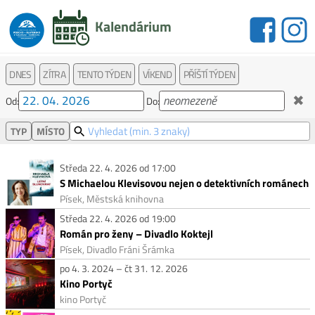
Kalendárium
DNES
ZÍTRA
TENTO TÝDEN
VÍKEND
PŘÍŠTÍ TÝDEN
✖
Od:
Do:
TYP
MÍSTO
Středa 22. 4. 2026 od 17:00
S Michaelou Klevisovou nejen o detektivních románech
Písek, Městská knihovna
Středa 22. 4. 2026 od 19:00
Román pro ženy – Divadlo Koktejl
Písek, Divadlo Fráni Šrámka
po 4. 3. 2024 – čt 31. 12. 2026
Kino Portyč
kino Portyč