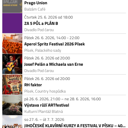
Prago Union
Balzám Café
Čtvrtek 25. 6. 2026 od 18:00
ZA 5 PŮL a PLÁN B
Divadlo Pod čarou
Pátek 26. 6. 2026, 14:00 - 22:00
Aperol Spritz Festival 2026 Písek
Písek, Palackého sady
Pátek 26. 6. 2026 od 20:00
Josef Pelán a Michaela van Erne
Divadlo Pod čarou
Pátek 26. 6. 2026 od 20:00
RH faktor
Písek, Country hospůdka
pá 26. 6. 2026, 21:00 – ne 28. 6. 2026, 16:00
Výstava růží ARTfestival
Kulturní Plantáž Blatná
so 27. 6. – út 7. 7. 2026
JIHOČESKÉ KLAVÍRNÍ KURZY A FESTIVAL V PÍSKU – 40. ROČNÍK