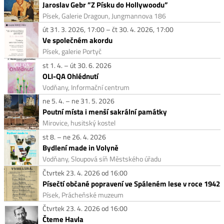
Jaroslav Gebr ”Z Písku do Hollywoodu”
Písek, Galerie Dragoun, Jungmannova 186
út 31. 3. 2026, 17:00 – čt 30. 4. 2026, 17:00
Ve společném akordu
Písek, galerie Portyč
st 1. 4. – út 30. 6. 2026
OLI-QA Ohlédnutí
Vodňany, Informační centrum
ne 5. 4. – ne 31. 5. 2026
Poutní místa i menší sakrální památky
Mirovice, husitský kostel
st 8. – ne 26. 4. 2026
Bydlení made in Volyně
Vodňany, Sloupová síň Městského úřadu
Čtvrtek 23. 4. 2026 od 16:00
Písečtí občané popravení ve Spáleném lese v roce 1942
Písek, Prácheňské muzeum
Čtvrtek 23. 4. 2026 od 16:00
Čteme Havla