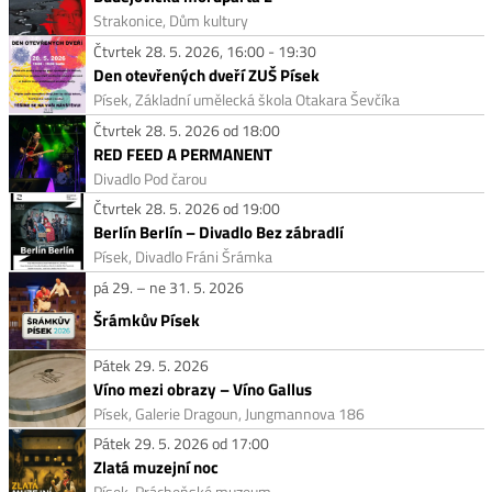
Strakonice, Dům kultury
Čtvrtek 28. 5. 2026, 16:00 - 19:30
Den otevřených dveří ZUŠ Písek
Písek, Základní umělecká škola Otakara Ševčíka
Čtvrtek 28. 5. 2026 od 18:00
RED FEED A PERMANENT
Divadlo Pod čarou
Čtvrtek 28. 5. 2026 od 19:00
Berlín Berlín – Divadlo Bez zábradlí
Písek, Divadlo Fráni Šrámka
pá 29. – ne 31. 5. 2026
Šrámkův Písek
Pátek 29. 5. 2026
Víno mezi obrazy – Víno Gallus
Písek, Galerie Dragoun, Jungmannova 186
Pátek 29. 5. 2026 od 17:00
Zlatá muzejní noc
Písek, Prácheňské muzeum