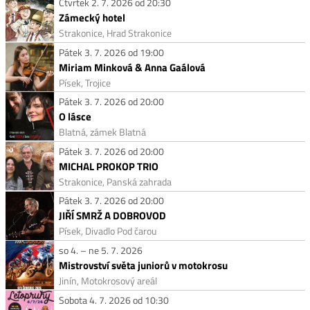
Čtvrtek 2. 7. 2026 od 20:30
Zámecký hotel
Strakonice, Hrad Strakonice
Pátek 3. 7. 2026 od 19:00
Miriam Minková & Anna Gaálová
Písek, Trojice
Pátek 3. 7. 2026 od 20:00
O lásce
Blatná, zámek Blatná
Pátek 3. 7. 2026 od 20:00
MICHAL PROKOP TRIO
Strakonice, Panská zahrada
Pátek 3. 7. 2026 od 20:00
JIŘÍ SMRŽ A DOBROVOD
Písek, Divadlo Pod čarou
so 4. – ne 5. 7. 2026
Mistrovství světa juniorů v motokrosu
Jinín, Motokrosový areál
Sobota 4. 7. 2026 od 10:30