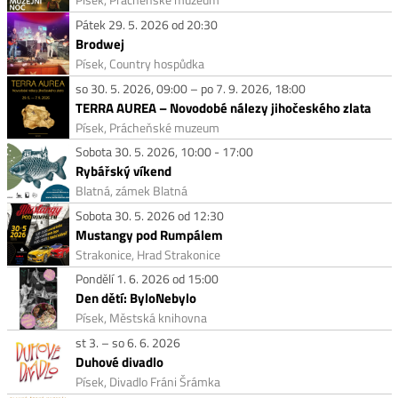
Pátek 29. 5. 2026 od 20:30
Brodwej
Písek, Country hospůdka
so 30. 5. 2026, 09:00 – po 7. 9. 2026, 18:00
TERRA AUREA – Novodobé nálezy jihočeského zlata
Písek, Prácheňské muzeum
Sobota 30. 5. 2026, 10:00 - 17:00
Rybářský víkend
Blatná, zámek Blatná
Sobota 30. 5. 2026 od 12:30
Mustangy pod Rumpálem
Strakonice, Hrad Strakonice
Pondělí 1. 6. 2026 od 15:00
Den dětí: ByloNebylo
Písek, Městská knihovna
st 3. – so 6. 6. 2026
Duhové divadlo
Písek, Divadlo Fráni Šrámka