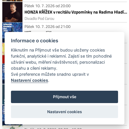
Pátek 10. 7. 2026 od 20:00
HONZA KŘÍŽEK v recitálu Vzpomínky na Radima Hladíka a Blue Effect
Divadlo Pod čarou
Pátek 10. 7. 2026 od 21:00
Klíče na neděli
Zvíkovské Podhradí, hrad Zvíkov
Informace o cookies
Sobota 11. 7. 2026 od 15:00
Kliknutím na Přijmout vše budou uloženy cookies
STRAKO BEATS FEST 2026
funkční, analytické i reklamní. Zajistí se tím pohodlné
Strakonice, Panská zahrada
užívání webu, měření návštěvnosti, personalizaci
Sobota 11. 7. 2026 od 16:00
obsahu a cílení reklamy.
O mazané kovářce a čertu Matlafouskovi
Své preference můžete snadno upravit v
hrad Zvíkov
Nastavení cookies
.
Sobota 11. 7. 2026 od 19:00
Šíleně smutná princezna
Přijmout vše
zámek Blatná
Sobota 11. 7. 2026 od 21:00
Nastavení cookies
Klíče na neděli
hrad Zvíkov