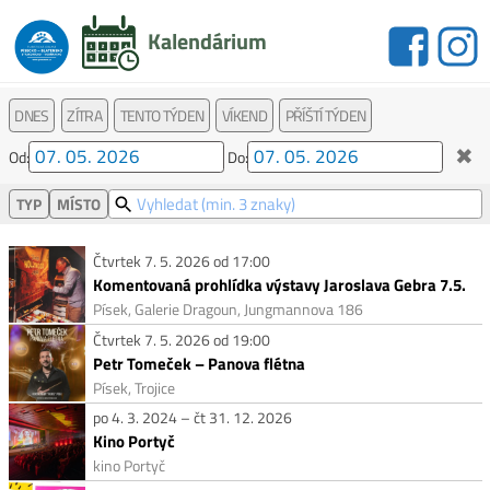
Kalendárium
DNES
ZÍTRA
TENTO TÝDEN
VÍKEND
PŘÍŠTÍ TÝDEN
✖
Od:
Do:
TYP
MÍSTO
Čtvrtek 7. 5. 2026 od 17:00
Komentovaná prohlídka výstavy Jaroslava Gebra 7.5.
Písek, Galerie Dragoun, Jungmannova 186
Čtvrtek 7. 5. 2026 od 19:00
Petr Tomeček – Panova flétna
Písek, Trojice
po 4. 3. 2024 – čt 31. 12. 2026
Kino Portyč
kino Portyč