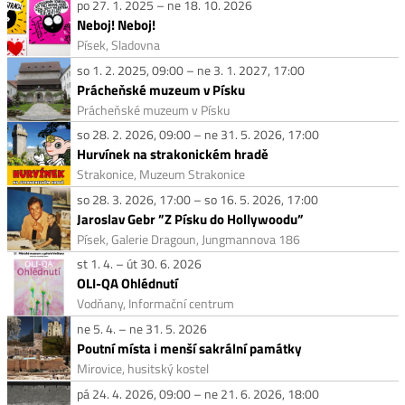
po 27. 1. 2025 – ne 18. 10. 2026
Neboj! Neboj!
Písek, Sladovna
so 1. 2. 2025, 09:00 – ne 3. 1. 2027, 17:00
Prácheňské muzeum v Písku
Prácheňské muzeum v Písku
so 28. 2. 2026, 09:00 – ne 31. 5. 2026, 17:00
Hurvínek na strakonickém hradě
Strakonice, Muzeum Strakonice
so 28. 3. 2026, 17:00 – so 16. 5. 2026, 17:00
Jaroslav Gebr ”Z Písku do Hollywoodu”
Písek, Galerie Dragoun, Jungmannova 186
st 1. 4. – út 30. 6. 2026
OLI-QA Ohlédnutí
Vodňany, Informační centrum
ne 5. 4. – ne 31. 5. 2026
Poutní místa i menší sakrální památky
Mirovice, husitský kostel
pá 24. 4. 2026, 09:00 – ne 21. 6. 2026, 18:00