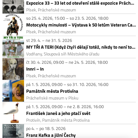
Expozice 33 – 33 let od otevření stálé expozice Prácheňského muzea
Písek, Prácheňské muzeum
so 25. 4. 2026, 15:00 – so 23. 5. 2026, 18:00
Motocykly minulosti – Výstava k 50 letům Veteran Car Clubu Písek
Písek, Prácheňské muzeum
st 29. 4. – ne 31. 5. 2026
MY TŘI A TERI (Když čtyři dělají totéž, nikdy to není totéž.)
Vodňany, Sloupová síň Městského úřadu
čt 30. 4. 2026, 09:00 – ne 24. 5. 2026, 18:00
Innri – In
Písek, Prácheňské muzeum
pá 1. 5. 2026, 09:00 – so 31. 10. 2026, 16:00
Památník města Protivína
Prácheňské muzeum v Písku
pá 1. 5. 2026, 09:00 – ne 2. 8. 2026, 16:00
František Janeš a jeho ptačí svět
Protivín, Památník města Protivína
po 4. – po 18. 5. 2026
Franz Kafka a jižní Čechy