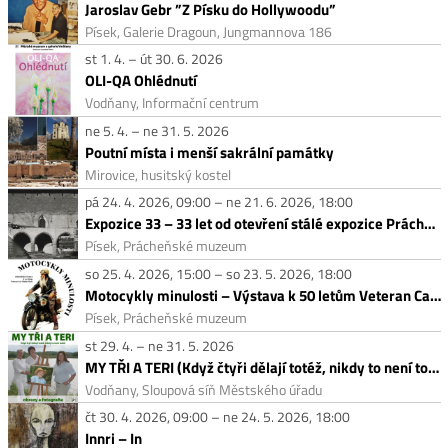
Jaroslav Gebr ”Z Písku do Hollywoodu”
Písek, Galerie Dragoun, Jungmannova 186
st 1. 4. – út 30. 6. 2026
OLI-QA Ohlédnutí
Vodňany, Informační centrum
ne 5. 4. – ne 31. 5. 2026
Poutní místa i menší sakrální památky
Mirovice, husitský kostel
pá 24. 4. 2026, 09:00 – ne 21. 6. 2026, 18:00
Expozice 33 – 33 let od otevření stálé expozice Prácheňského muzea
Písek, Prácheňské muzeum
so 25. 4. 2026, 15:00 – so 23. 5. 2026, 18:00
Motocykly minulosti – Výstava k 50 letům Veteran Car Clubu Písek
Písek, Prácheňské muzeum
st 29. 4. – ne 31. 5. 2026
MY TŘI A TERI (Když čtyři dělají totéž, nikdy to není totéž.)
Vodňany, Sloupová síň Městského úřadu
čt 30. 4. 2026, 09:00 – ne 24. 5. 2026, 18:00
Innri – In