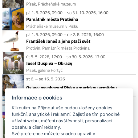
Písek, Prácheňské muzeum
pá 1. 5. 2026, 09:00 – so 31. 10. 2026, 16:00
Památník města Protivína
Prácheňské muzeum v Písku
pá 1. 5. 2026, 09:00 – ne 2. 8. 2026, 16:00
František Janeš a jeho ptačí svět
Protivín, Památník města Protivína
út 5. 5. 2026, 17:00 – so 30. 5. 2026, 17:00
Josef Duspiva – Obrazy
Písek, galerie Portyč
st 6. – so 16. 5. 2026
Oslavy osvobození Písku americkou armádou
Informace o cookies
pá 8. 5. 2026, 09:00 – ne 14. 6. 2026, 18:00
Dalibor Říhánek – Bilance LXXX
Kliknutím na Přijmout vše budou uloženy cookies
Písek, Prácheňské muzeum
funkční, analytické i reklamní. Zajistí se tím pohodlné
užívání webu, měření návštěvnosti, personalizaci
Neděle 10. 5. 2026 od 19:00
obsahu a cílení reklamy.
Váňa – Divadlo v Řeznické
Své preference můžete snadno upravit v
Písek, Divadlo Fráni Šrámka