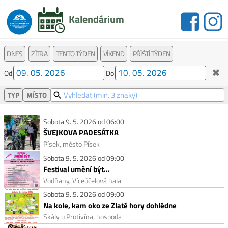
Kalendárium
DNES
ZÍTRA
TENTO TÝDEN
VÍKEND
PŘÍŠTÍ TÝDEN
✖
Od:
Do:
TYP
MÍSTO
Sobota 9. 5. 2026 od 06:00
ŠVEJKOVA PADESÁTKA
Písek, město Písek
Sobota 9. 5. 2026 od 09:00
Festival umění být...
Vodňany, Víceúčelová hala
Sobota 9. 5. 2026 od 09:00
Na kole, kam oko ze Zlaté hory dohlédne
Skály u Protivína, hospoda