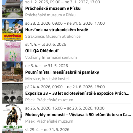
so 1. 2. 2025, 09:00 – ne 3. 1. 2027, 17:00
Prácheňské muzeum v Písku
Prácheňské muzeum v Písku
so 28. 2. 2026, 09:00 – ne 31. 5. 2026, 17:00
Hurvínek na strakonickém hradě
Strakonice, Muzeum Strakonice
st 1. 4. – út 30. 6. 2026
OLI-QA Ohlédnutí
Vodňany, Informační centrum
ne 5. 4. – ne 31. 5. 2026
Poutní místa i menší sakrální památky
Mirovice, husitský kostel
pá 24. 4. 2026, 09:00 – ne 21. 6. 2026, 18:00
Expozice 33 – 33 let od otevření stálé expozice Prácheňského muzea
Písek, Prácheňské muzeum
so 25. 4. 2026, 15:00 – so 23. 5. 2026, 18:00
Motocykly minulosti – Výstava k 50 letům Veteran Car Clubu Písek
Písek, Prácheňské muzeum
st 29. 4. – ne 31. 5. 2026