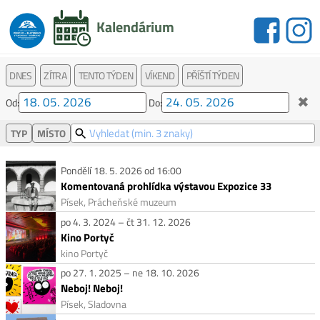
Kalendárium
DNES
ZÍTRA
TENTO TÝDEN
VÍKEND
PŘÍŠTÍ TÝDEN
✖
Od:
Do:
TYP
MÍSTO
Pondělí 18. 5. 2026 od 16:00
Komentovaná prohlídka výstavou Expozice 33
Písek, Prácheňské muzeum
po 4. 3. 2024 – čt 31. 12. 2026
Kino Portyč
kino Portyč
po 27. 1. 2025 – ne 18. 10. 2026
Neboj! Neboj!
Písek, Sladovna