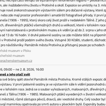
ionu, nechybí části věnující se významným fenoménům regionu – pivovarnict
 ale i každodennímu životu v Protivíně a okolí. Expozice se umístily na 3. 
nuje nově zrekonstruovaným výstavním sálem pro dočasné výstavy, které zpr
 nebo zde mají prostor profesionální i amatérští fotografové přírody. V první
aneše (1906 - 1995), který skoro celý život prožil v nedalekém Tálíně. Z jeho
ch, dřeveněných ptáčků všemožných druhů a velikostí, které v loňském roce 
 nyní nainstalovaná v protivínském muzeu a k vidění je až do 2. srpna v jeho 
a od 13 do 16 hodin. V druhé polovině sezóny se zde můžete těšit na připomí
vě v Protivíně prožil podzim svého života. Vstupné 30 Kčděti, studenti, důchod
 pro návštěvníky: Památník města Protivína je přístupný pouze po schodec
eňské muzeum v Písku
rácheňské muzeum
prachenskemuzeum.cz
26, 09:00 – ne 2. 8. 2026, 16:00
aneš a jeho ptačí svět
a své brány opět otevřel Památník města Protivína. Kromě stálých expozic dě
výstavu. V první polovině sezóny je ve výstavním sále k vidění pozoruhodná
ve v loňském roce. Jedná se o soubor vyřezávaných, malovaných, dřevěných ptá
aneš z Tálína (1906 – 1985). Malovaných ptáků vyvedených v životní velikosti 
í i městské, různé zástupce pěvců, dravců, ale i exotické druhy. Celý soubor b
 svojí maminkou opatrovala po smrti autora v píseckém bytě. Exponáty budou 