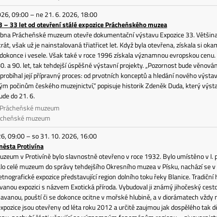
026, 09:00 – ne 21. 6. 2026, 18:00
3 – 33 let od otevření stálé expozice Prácheňského muzea
ubna Prácheňské muzeum otevře dokumentační výstavu Expozice 33. Většina 
rát, však už je nainstalovaná třiatřicet let. Když byla otevřena, získala si ok
dokonce i vesele. Však také v roce 1996 získala významnou evropskou cenu.
0. a 90. let, tak tehdejší úspěšné výstavní projekty. „Pozornost bude věnována
 probíhal její přípravný proces: od prvotních konceptů a hledání nového výstavn
 počinům českého muzejnictví,“ popisuje historik Zdeněk Duda, který výstavu
ude do 21. 6.
, Prácheňské muzeum
rácheňské muzeum
26, 09:00 – so 31. 10. 2026, 16:00
ěsta Protivína
eum v Protivíně bylo slavnostně otevřeno v roce 1932. Bylo umístěno v I. p
o celé muzeum do správy tehdejšího Okresního muzea v Písku, nachází se v ú
etnografické expozice představující region dolního toku řeky Blanice. Tradiční
ovanou expozici s názvem Exotická příroda. Vybudoval ji známý jihočeský cest
avanou, pouští či se dokonce ocitne v mořské hlubině, a v diorámatech vždy n
expozice jsou otevřeny od léta roku 2012 a určitě zaujmou jak dospělého tak