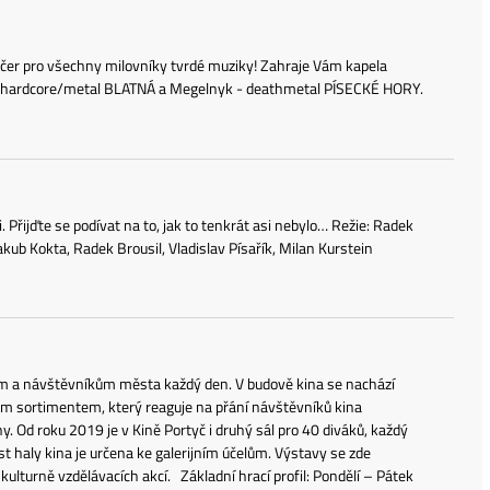
ečer pro všechny milovníky tvrdé muziky! Zahraje Vám kapela
 - hardcore/metal BLATNÁ a Megelnyk - deathmetal PÍSECKÉ HORY.
řijďte se podívat na to, jak to tenkrát asi nebylo… Režie: Radek
akub Kokta, Radek Brousil, Vladislav Písařík, Milan Kurstein
telům a návštěvníkům města každý den. V budově kina se nachází
m sortimentem, který reaguje na přání návštěvníků kina
ny. Od roku 2019 je v Kině Portyč i druhý sál pro 40 diváků, každý
ást haly kina je určena ke galerijním účelům. Výstavy se zde
ulturně vzdělávacích akcí. Základní hrací profil: Pondělí – Pátek