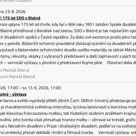
rácheňské muzeum
 ne 23. 8. 2026
 175 let SDO v Blatné
roce uplyne 175 let od chvíle, kdy byl v létě roku 1851 založen Spolek divadel
 Blatné přistěhoval z Benátek nad Jizerou. SDO v Blatné je tak nejstarším sp
h divadelních spolků v České republice. Za dobu své existence prošlo jeho řa
es v paměti. Blatenští ochotníci pravidelně získávají ocenění na divadelních
 výstavě o blatenském ochotnickém divadle uvidíte materiály ze sbírek Měst
stýmy, rekvizity, ukázky z vybraných představení a další zajímavosti z jejich 
ch – vernisáž výstavy s písněmi z představení Kujme pikle Otevírací dob
ní Plantáž Blatná
turní Plantáž Blatná
026, 17:00 – so 13. 6. 2026, 17:00
utný - výstava
e barva a světlo vyprávějí příběh jižních Čech. Oldřich Smutný představuje je
 je charakteristická světelnou intenzitou, lyrickou barevností a ikonickou mo
ak klasickou francouzskou malbou, tak hlubokým osobním prožitkem krajiny, 
 světla. Jeho tvorba však přesahuje hranice malby – věnoval se kresbě, grafice
al s Národním divadlem v Praze i Jihočeským divadlem, podílel se na světov
eho umělecký přesah dokládá i knižní a filmová tvorba. Vernisáž výstavy: s