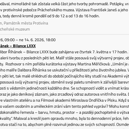
dával, mimořádně tak zůstala velká část jeho tvorby pohromadě. Potápky, vrabc
 v protivínské pobočce Prácheňského muzea. Výstava František Janeš a jeho pt
 tedy denně kromě pondělí od 9 do 12 a od 13 do 16 hodin.
ín, Památník města Protivína
rácheňské muzeum
26, 09:00 – ne 14. 6. 2026, 18:00
hánek – Bilance LXXX
ibor Říhánek – Bilance LXXX bude zahájena ve čtvrtek 7. května v 17 hodin. Z
alerii tvorbu z posledních pěti let. Malíř stále posouvá svůj výtvarný projev, 
. Rozhovor s ním pořídila kurátorka výstavy Martina Měřičková: „Umění je a
o malíře Dalibora Říhánka se uskuteční u příležitosti jeho životního jubilea
h pěti let, tak malé ohlédnutí do období počínajícího léty studií na Akademii
 posouvá svůj výtvarný projev, obměnil svoji paletu směrem k zářivější barevno
losti s vědomím jedinečnosti každého dne. Se schopností vidět a vnímat krásu
raz je jako deníkový záznam, jako zrcadlový odraz autorova vnitřního světa. 
 vlastním ateliéru a na Filmové akademii Miroslava Ondříčka v Písku. Když s
 o vašem osobním a uměleckém zrání vám tento pohled vypráví? Mohu konstat
 dokonalého řemesla – barvu, hmotu, prostor – a později pochopitelně o výtva
vality“. Maloval a kreslil jsem opravdu mnoho, byla to dennodenní práce, řehol
sotva stačí na to, abychom plně rozvinuli jedinou ze svých schopností. Osmdes