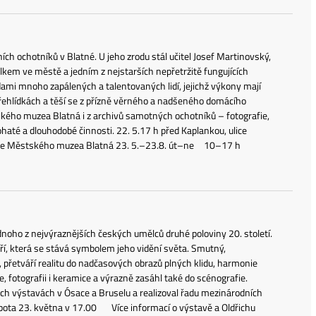
ních ochotníků v Blatné. U jeho zrodu stál učitel Josef Martinovský,
olkem ve městě a jedním z nejstarších nepřetržitě fungujících
dami mnoho zapálených a talentovaných lidí, jejichž výkony mají
 přehlídkách a těší se z přízně věrného a nadšeného domácího
ského muzea Blatná i z archivů samotných ochotníků – fotografie,
bohaté a dlouhodobé činnosti. 22. 5.17 h před Kaplankou, ulice
a dle Městského muzea Blatná 23. 5.–23.8. út–ne 10–17 h
dnoho z nejvýraznějších českých umělců druhé poloviny 20. století.
dří, která se stává symbolem jeho vidění světa. Smutný,
přetváří realitu do nadčasových obrazů plných klidu, harmonie
, fotografii i keramice a výrazně zasáhl také do scénografie.
ých výstavách v Ósace a Bruselu a realizoval řadu mezinárodních
obota 23. května v 17.00 Více informací o výstavě a Oldřichu