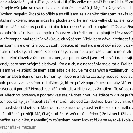
e se odvážil až nyní a dříve jste k ní cítil příliš velký respekt? Pouhé číslo. Při
ě nejde vše jako ve dvaceti, ale absolutně si nestěžuji. Myslím, že je vše o hl
úkolem respekt. Prostě to přišlo a snažil jsem se s daným tématem, zakázko
lním úkolem, jako je mozaika, ploché sklo, keramika či velký obraz, ale i dro
tihuje váš současný pocit vnitřního klidu nebo životního naplnění? Oslava živ
 konkrétní dílo. Jsou pochopitelně obrazy, které dle mého splňují kritéria vyšší
 a překvapen nad reakcí diváků a jejich výběrem. Vždy jsem dával přednost figuř
 anatomii, ale o vnitřní pocit, vztah, poetiku, atmosféru a erotický náboj. Li
 mnoho uměleckých trendů i společenských změn. Co pro vás v tomto neustále
hopitelně člověk zažil mnoho změn, ale ponechával jsem tyhle věci na okraji. N
endy jsem samozřejmě sledoval, vím o nich, ale nezasáhly moje ratio. Byl jse
 jsem velké štěstí, že jsem zažil ještě plejádu velmi krásných a vzdělaných lidí
 vám znalosti dějin umění, humanity, filozofie a lidské závazky nedovolí udělat.
hl poslat vzkaz svému mladšímu já, které právě poprvé bere do ruky štětec
ušeností poradil? Nenech se ničím odradit a jdi jen za svým cílem. To vůbec n
ou všechno, podvody a podrazy vás stejně dostihnou. Se štětcem v ruce je tře
 den bez čárky, jak říkávali staří Římané. Toto dodržuji dodnes! Denně vznikne
o houslista či klavírista. Malovat a zase malovat, soustředit se cele na malbu
í – dříve či později. Měj čistý stůl, čisté svědomí a vědomí, že jsi neublížil, 
 snažím se volným, nenásilným způsobem nasměrovat žáky na vysoké škole k
, Prácheňské muzeum