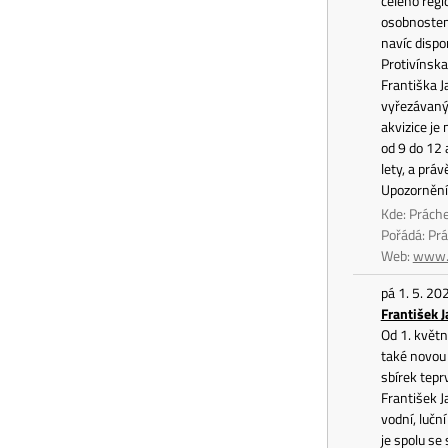
celého reg
osobnostem,
navíc dispo
Protivínska
Františka J
vyřezávaný
akvizice je
od 9 do 12 
lety, a prá
Upozornění
Kde: Prách
Pořádá: P
Web:
www.
pá 1. 5. 20
František J
Od 1. květn
také novou 
sbírek tepr
František J
vodní, lučn
je spolu se