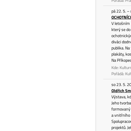
Pořádá: P
pá 22. 5. –
OCHOTNÍCI!
V letošním 
který se do
ochotnickýc
diváci dodn
publika. Na
plakáty, ko
Na Příkope
Kde: Kultur
Pořádá: Kul
so 23. 5. 2
Oldřich Sm
Výstava, kd
Jeho tvorba
formovaný j
a vnitřního
Spolupracov
projektů. J