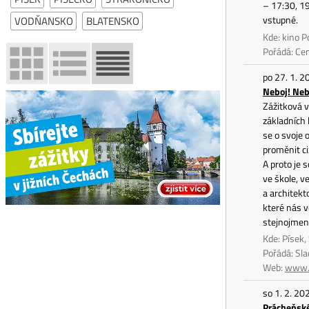
– 17:30, 1
vstupné.
VODŇANSKO
BLATENSKO
Kde: kino P
Pořádá: Ce
po 27. 1. 2
Neboj! Neb
Zážitková v
základních 
se o svoje 
proměnit ci
A proto je 
ve škole, v
a architekt
které nás v
stejnojmenn
Kde: Písek,
Pořádá: Sl
Web:
www.s
so 1. 2. 20
Prácheňsk