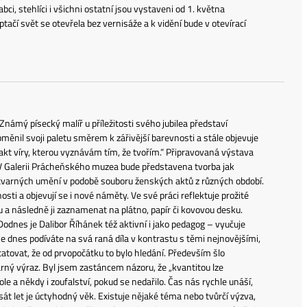
i, stehlíci i všichni ostatní jsou vystaveni od 1. května
ačí svět se otevřela bez vernisáže a k vidění bude v otevírací
námý písecký malíř u příležitosti svého jubilea představí
obměnil svoji paletu směrem k zářivější barevnosti a stále objevuje
kt víry, kterou vyznávám tím, že tvořím.“ Připravovaná výstava
. V Galerii Prácheňského muzea bude představena tvorba jak
 výtvarných umění v podobě souboru ženských aktů z různých období.
sti a objevují se i nové náměty. Ve své práci reflektuje prožité
 a následně ji zaznamenat na plátno, papír či kovovou desku.
Dodnes je Dalibor Říhánek též aktivní i jako pedagog – vyučuje
e dnes podíváte na svá raná díla v kontrastu s těmi nejnovějšími,
ovat, že od prvopočátku to bylo hledání. Především šlo
rný výraz. Byl jsem zastáncem názoru, že „kvantitou lze
e a někdy i zoufalství, pokud se nedařilo. Čas nás rychle unáší,
át let je úctyhodný věk. Existuje nějaké téma nebo tvůrčí výzva,