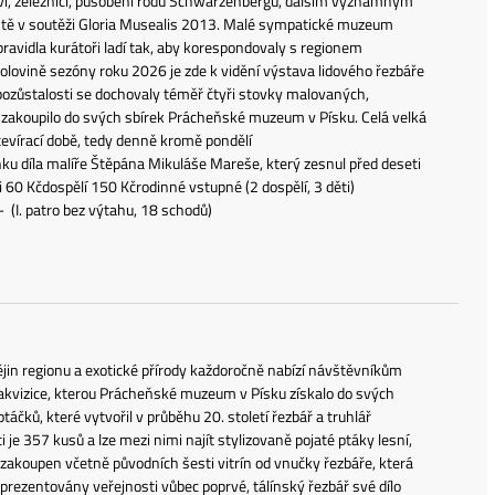
ví, železnici, působení rodu Schwarzenbergů, dalším významným
místě v soutěži Gloria Musealis 2013. Malé sympatické muzeum
avidla kurátoři ladí tak, aby korespondovaly s regionem
 polovině sezóny roku 2026 je zde k vidění výstava lidového řezbáře
 pozůstalosti se dochovaly téměř čtyři stovky malovaných,
zakoupilo do svých sbírek Prácheňské muzeum v Písku. Celá velká
otevírací době, tedy denně kromě pondělí
nku díla malíře Štěpána Mikuláše Mareše, který zesnul před deseti
ci 60 Kčdospělí 150 Kčrodinné vstupné (2 dospělí, 3 děti)
h - (I. patro bez výtahu, 18 schodů)
jin regionu a exotické přírody každoročně nabízí návštěvníkům
 akvizice, kterou Prácheňské muzeum v Písku získalo do svých
čků, které vytvořil v průběhu 20. století řezbář a truhlář
je 357 kusů a lze mezi nimi najít stylizovaně pojaté ptáky lesní,
yl zakoupen včetně původních šesti vitrín od vnučky řezbáře, která
prezentovány veřejnosti vůbec poprvé, tálínský řezbář své dílo