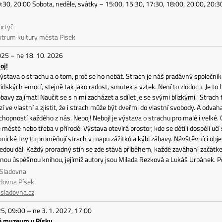
9:30, 20:00 Sobota, neděle, svátky – 15:00, 15:30, 17:30, 18:00, 20:00, 20
ortyč
ntrum kultury města Písek
025 – ne 18. 10. 2026
oj!
ýstava o strachu a o tom, proč se ho nebát. Strach je náš pradávný společník
lidských emocí, stejně tak jako radost, smutek a vztek. Není to zloduch. Je t
obavy zajímat! Naučit se s nimi zacházet a sdílet je se svými blízkými. Strac
zí ve vlastní a zjistit, že i strach může být dveřmi do vlastní svobody. A odv
schopností každého z nás. Neboj! Neboj! je výstava o strachu pro malé i velk
e městě nebo třeba v přírodě. Výstava otevírá prostor, kde se děti i dospělí učí
onické hry tu proměňují strach v mapu zážitků a kýbl zábavy. Návštěvníci objev
edou dál. Každý proradný stín se zde stává příběhem, každé zaváhání začátke
ou úspěšnou knihou, jejímiž autory jsou Milada Rezková a Lukáš Urbánek. Pop
 Sladovna
adovna Písek
ladovna.cz
25, 09:00 – ne 3. 1. 2027, 17:00
é muzeum v Písku