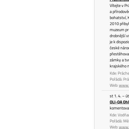
Vítejte v P
a přírodově
bohatství, 
2010 přibyl
muzeum pros
drobnější v
je k dispoz
české národ
přestěhoval
zámky a tvr
krajského
Kde: Prách
Pořádá: P
Web:
www.
st 1. 4. – ú
OLI-QA Ohl
komentovaná
Kde: Vodňa
Pořádá: Mě
Web:
www.i