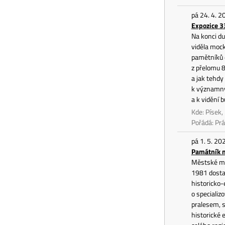
pá 24. 4. 2
Expozice 3
Na konci d
viděla mock
pamětníků 
z přelomu 8
a jak tehdy
k významným
a k vidění b
Kde: Písek
Pořádá: P
pá 1. 5. 20
Památník m
Městské muz
1981 dostal
historicko-
o specializ
pralesem, s
historické 