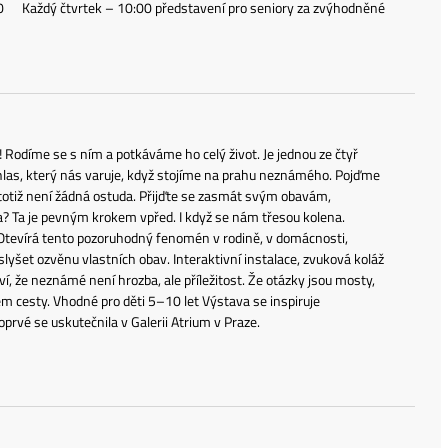
:30 Každý čtvrtek – 10:00 představení pro seniory za zvýhodněné
! Rodíme se s ním a potkáváme ho celý život. Je jednou ze čtyř
o hlas, který nás varuje, když stojíme na prahu neznámého. Pojďme
h totiž není žádná ostuda. Přijďte se zasmát svým obavám,
aha? Ta je pevným krokem vpřed. I když se nám třesou kolena.
é. Otevírá tento pozoruhodný fenomén v rodině, v domácnosti,
 slyšet ozvěnu vlastních obav. Interaktivní instalace, zvuková koláž
í, že neznámé není hrozba, ale příležitost. Že otázky jsou mosty,
m cesty. Vhodné pro děti 5–10 let Výstava se inspiruje
rvé se uskutečnila v Galerii Atrium v Praze.