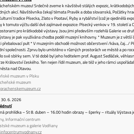
rácheňském muzeu! Srdečně zveme k návštěvě stálých expozic, krátkodobých v
dných akcí. Návštěvníka čekají témata Pravěk a doba slovanská, Počátky hra
Kulturní tradice Písecka, Zlato v Pootaví, Ryby a rybářství (což je ojedinělá e
y k tomuto výčtu další dvě zajímavé expozice: Písecký venkov v 19. století 
torami pro krátkodobé výstavy. Jsou jimi především rozlehlá Galerie ve druh
ýstavy je pak využívána chodba podél muzejní knihovny. * Muzeum je z větší
ici přebalovací pult * V muzejním obchodě možnost občerstvení /káva, čaj…/
ní společnosti. Zprvu bylo umístěno v různých prostorách ve městě a po roce
o své sbírky sem. V té době byl jeho ředitelem prof. August Sedláček, věhla
ze Království českého. Ten nejen řídil muzeum, ale též v jeho rámci uspořáda
 města nad Otavou.
eňské muzeum v Písku
rácheňské muzeum
prachenskemuzeum.cz
t 30. 6. 2026
édnutí
 prohlídka – St 8. duben – 16.00 hodin obrazy – šperky – rituály Výstava je
ny, Informační centrum
stské muzeum a galerie Vodňany
nfocentrumvodnany.cz