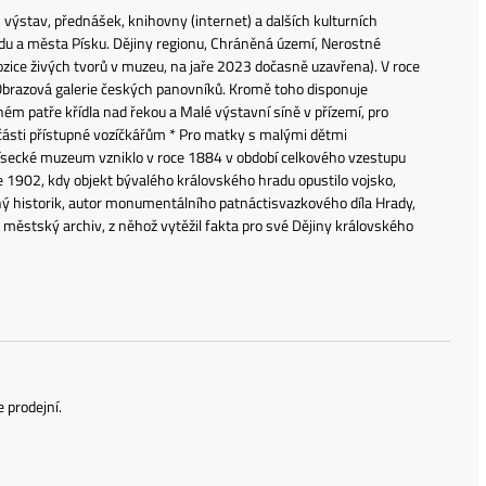
ýstav, přednášek, knihovny (internet) a dalších kulturních
du a města Písku. Dějiny regionu, Chráněná území, Nerostné
xpozice živých tvorů v muzeu, na jaře 2023 dočasně uzavřena). V roce
a Obrazová galerie českých panovníků. Kromě toho disponuje
ém patře křídla nad řekou a Malé výstavní síně v přízemí, pro
 části přístupné vozíčkářům * Pro matky s malými dětmi
 Písecké muzeum vzniklo v roce 1884 v období celkového vzestupu
 1902, kdy objekt bývalého královského hradu opustilo vojsko,
sný historik, autor monumentálního patnáctisvazkového díla Hrady,
l městský archiv, z něhož vytěžil fakta pro své Dějiny královského
 prodejní.