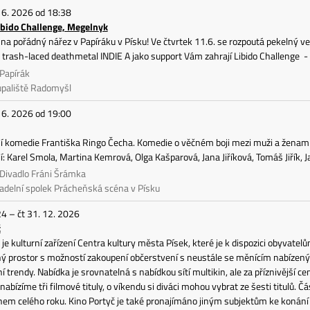
 6. 2026 od 18:38
ibido Challenge, Megelnyk
a pořádný nářez v Papíráku v Písku! Ve čtvrtek 11.6. se rozpoutá pekelný v
trash-laced deathmetal INDIE A jako support Vám zahrají Libido Challenge
 Papírák
upaliště Radomyšl
 6. 2026 od 19:00
í komedie Františka Ringo Čecha. Komedie o věčném boji mezi muži a ženami. P
jí: Karel Smola, Martina Kemrová, Olga Kašparová, Jana Jiříková, Tomáš Jiřík, J
 Divadlo Fráni Šrámka
adelní spolek Prácheňská scéna v Písku
24 – čt 31. 12. 2026
č
 je kulturní zařízení Centra kultury města Písek, které je k dispozici obyva
ý prostor s možností zakoupení občerstvení s neustále se měnícím nabízený
í trendy. Nabídka je srovnatelná s nabídkou sítí multikin, ale za příznivější ce
nabízíme tři filmové tituly, o víkendu si diváci mohou vybrat ze šesti titulů. Č
hem celého roku. Kino Portyč je také pronajímáno jiným subjektům ke konání k