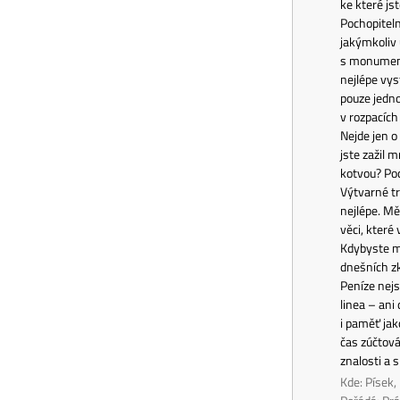
ke které jst
Pochopiteln
jakýmkoliv 
s monumentá
nejlépe vys
pouze jedno
v rozpacích
Nejde jen o
jste zažil
kotvou? Poc
Výtvarné tr
nejlépe. Měl
věci, které
Kdybyste mo
dnešních zk
Peníze nejs
linea – ani
i paměť jak
čas zúčtován
znalosti a
Kde: Písek