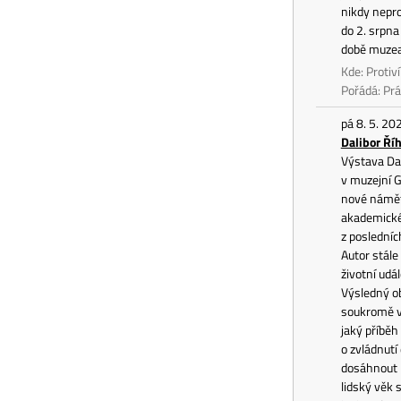
nikdy nepro
do 2. srpna
době muzea,
Kde: Protiv
Pořádá: P
pá 8. 5. 20
Dalibor Ří
Výstava Dal
v muzejní G
nové náměty
akademickéh
z posledníc
Autor stále
životní udá
Výsledný ob
soukromě ve
jaký příběh
o zvládnutí
dosáhnout k
lidský věk 