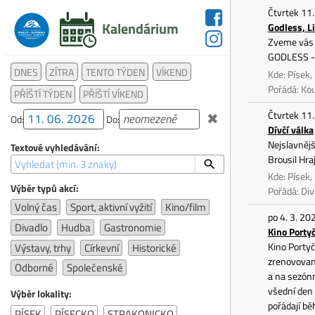
Čtvrtek 11.
Kalendárium
Godless, L
Zveme vás n
GODLESS - 
DNES
ZÍTRA
TENTO TÝDEN
VÍKEND
Kde: Písek,
Pořádá: Ko
PŘÍŠTÍ TÝDEN
PŘÍŠTÍ VÍKEND
Čtvrtek 11.
✖
Od:
Do:
Dívčí válka
Nejslavnějš
Textové vyhledávání:
Brousil Hra
Kde: Písek,
Výběr typů akcí:
Pořádá: Div
Volný čas
Sport, aktivní vyžití
Kino/film
po 4. 3. 20
Divadlo
Hudba
Gastronomie
Kino Porty
Kino Portyč
Výstavy, trhy
Církevní
Historické
zrenovovan
Odborné
Společenské
a na sezónn
všední den 
Výběr lokality:
pořádají bě
PÍSEK
PÍSECKO
STRAKONICKO