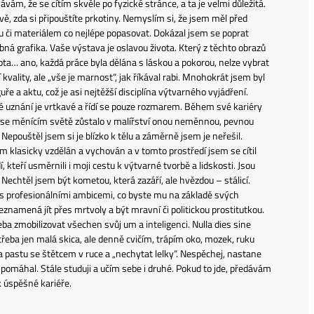
znávám, že se cítím skvěle po fyzické stránce, a ta je velmi důležitá.
avě, zda si připouštíte prkotiny. Nemyslím si, že jsem měl před
u či materiálem co nejlépe popasovat. Dokázal jsem se poprat
bná grafika. Vaše výstava je oslavou života. Který z těchto obrazů
ota… ano, každá práce byla dělána s láskou a pokorou, nelze vybrat
 kvality, ale „vše je marnost“, jak říkával rabi. Mnohokrát jsem byl
e a aktu, což je asi nejtěžší disciplína výtvarného vyjádření.
dské uznání je vrtkavé a řídí se pouze rozmarem. Během své kariéry
 se měnícím světě zůstalo v malířství onou neměnnou, pevnou
epouštěl jsem si je blízko k tělu a záměrně jsem je neřešil.
m klasicky vzdělán a vychován a v tomto prostředí jsem se cítil
, kteří usměrnili i moji cestu k výtvarné tvorbě a lidskosti. Jsou
 Nechtěl jsem být kometou, která zazáří, ale hvězdou – stálicí.
 s profesionálními ambicemi, co byste mu na základě svých
eznamená jít přes mrtvoly a být mravní či politickou prostitutkou.
ba zmobilizovat všechen svůj um a inteligenci. Nulla dies sine
 třeba jen malá skica, ale denně cvičím, trápím oko, mozek, ruku
 a pastu se štětcem v ruce a „nechytat lelky“. Nespěchej, nastane
ale pomáhal. Stále studuji a učím sebe i druhé. Pokud to jde, předávám
 úspěšné kariéře.