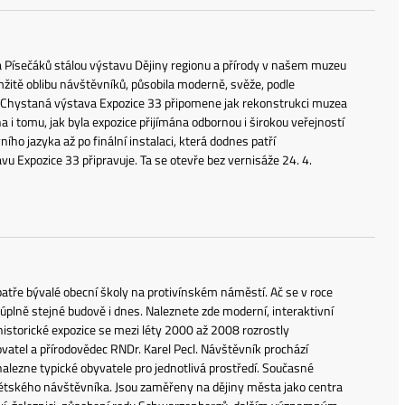
Písečáků stálou výstavu Dějiny regionu a přírody v našem muzeu
amžitě oblibu návštěvníků, působila moderně, svěže, podle
 Chystaná výstava Expozice 33 připomene jak rekonstrukci muzea
 i tomu, jak byla expozice přijímána odbornou i širokou veřejností
ího jazyka až po finální instalaci, která dodnes patří
 Expozice 33 připravuje. Ta se otevře bez vernisáže 24. 4.
atře bývalé obecní školy na protivínském náměstí. Ač se v roce
plně stejné budově i dnes. Naleznete zde moderní, interaktivní
 historické expozice se mezi léty 2000 až 2008 rozrostly
ovatel a přírodovědec RNDr. Karel Pecl. Návštěvník prochází
alezne typické obyvatele pro jednotlivá prostředí. Současné
 dětského návštěvníka. Jsou zaměřeny na dějiny města jako centra