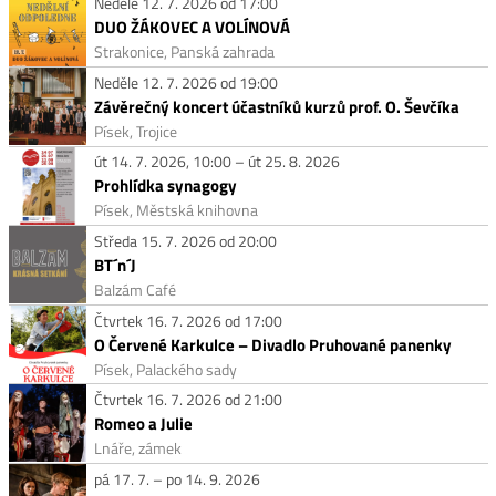
Neděle 12. 7. 2026 od 17:00
DUO ŽÁKOVEC A VOLÍNOVÁ
Strakonice, Panská zahrada
Neděle 12. 7. 2026 od 19:00
Závěrečný koncert účastníků kurzů prof. O. Ševčíka
Písek, Trojice
út 14. 7. 2026, 10:00 – út 25. 8. 2026
Prohlídka synagogy
Písek, Městská knihovna
Středa 15. 7. 2026 od 20:00
BT´n´J
Balzám Café
Čtvrtek 16. 7. 2026 od 17:00
O Červené Karkulce – Divadlo Pruhované panenky
Písek, Palackého sady
Čtvrtek 16. 7. 2026 od 21:00
Romeo a Julie
Lnáře, zámek
pá 17. 7. – po 14. 9. 2026