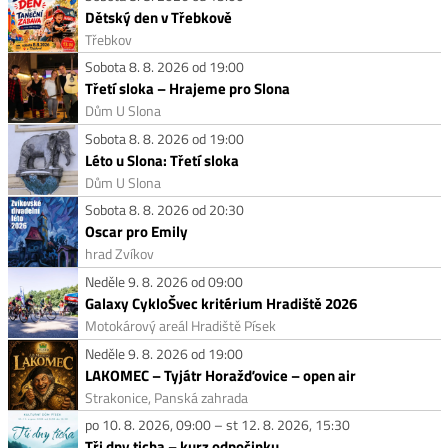
Dětský den v Třebkově
Třebkov
Sobota 8. 8. 2026 od 19:00
Třetí sloka – Hrajeme pro Slona
Dům U Slona
Sobota 8. 8. 2026 od 19:00
Léto u Slona: Třetí sloka
Dům U Slona
Sobota 8. 8. 2026 od 20:30
Oscar pro Emily
hrad Zvíkov
Neděle 9. 8. 2026 od 09:00
Galaxy CykloŠvec kritérium Hradiště 2026
Motokárový areál Hradiště Písek
Neděle 9. 8. 2026 od 19:00
LAKOMEC – Tyjátr Horažďovice – open air
Strakonice, Panská zahrada
po 10. 8. 2026, 09:00 – st 12. 8. 2026, 15:30
Tři dny ticha – kurz odpočinku