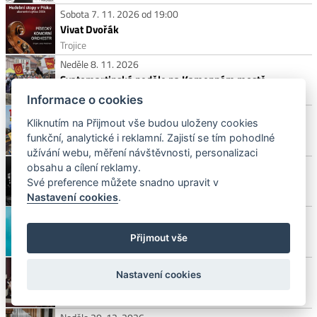
Sobota 7. 11. 2026 od 19:00
Vivat Dvořák
Trojice
Neděle 8. 11. 2026
Svatomartinská neděle na Kamenném mostě
Kamenný most
Informace o cookies
Středa 11. 11. 2026 od 19:00
Kliknutím na Přijmout vše budou uloženy cookies
TUKTUKEM Z BANGKOKU DOMŮ
funkční, analytické i reklamní. Zajistí se tím pohodlné
DK Strakonice, Mírová 831, 386 01 Strakonice
užívání webu, měření návštěvnosti, personalizaci
Pondělí 30. 11. 2026 od 19:00
obsahu a cílení reklamy.
JANEK LEDECKÝ & BAND
Své preference můžete snadno upravit v
DK Strakonice, Mírová 831, 386 01 Strakonice
Nastavení cookies
.
Pátek 11. 12. 2026 od 20:00
WOHNOUT – Bohémských 30
Přijmout vše
DK Strakonice, Mírová 831, 386 01 Strakonice
Sobota 12. 12. 2026
Nastavení cookies
Písečan Vánoční
Divadlo Fráni Šrámka