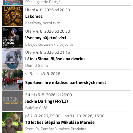
Písek, galerie Portyč
Úterý 4. 8. 2026 od 20:30
Lakomec
Kestřany, horní tvrz
Úterý 4. 8. 2026 od 20:30
Všechny báječné věci
Libějovice, zámek Libějovice
Úterý 4. 8. 2026 od 21:15
Léto u Slona: Bijásek na dvorku
Dům U Slona
st 5. – so 8. 8. 2026
Sportovní hry mládeže partnerských měst
Středa 5. 8. 2026 od 20:00
Jackie Darling (FR/CZ)
Balzám Café
pá 7. 8. 2026, 09:00 – so 31. 10. 2026, 16:00
10 let bez Štěpána Mikuláše Mareše
Protivín, Památník města Protivína