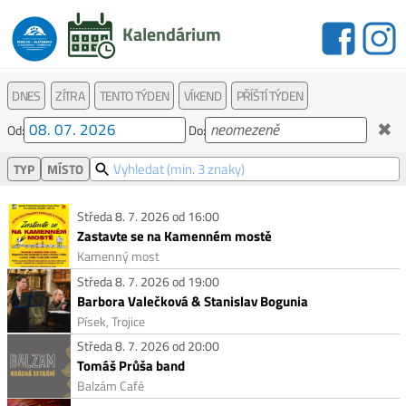
Kalendárium
DNES
ZÍTRA
TENTO TÝDEN
VÍKEND
PŘÍŠTÍ TÝDEN
✖
Od:
Do:
TYP
MÍSTO
Středa 8. 7. 2026 od 16:00
Zastavte se na Kamenném mostě
Kamenný most
Středa 8. 7. 2026 od 19:00
Barbora Valečková & Stanislav Bogunia
Písek, Trojice
Středa 8. 7. 2026 od 20:00
Tomáš Průša band
Balzám Café