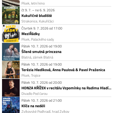
Písek, letní kino
čt 9. 7. – ne 6. 9. 2026
Kukuřičné bludiště
Strakonice, Kukuřičáci
Čtvrtek 9. 7. 2026 od 17:00
MeziŘádky
Písek, Palackého sady
Pátek 10. 7. 2026 od 19:00
Šíleně smutná princezna
Blatná, zámek Blatná
Pátek 10. 7. 2026 od 19:00
Terézia Hledíková, Anna Paulová & Pavol Praženica
Písek, Trojice
Pátek 10. 7. 2026 od 20:00
HONZA KŘÍŽEK v recitálu Vzpomínky na Radima Hladíka a Blue Effect
Divadlo Pod čarou
Pátek 10. 7. 2026 od 21:00
Klíče na neděli
Zvíkovské Podhradí, hrad Zvíkov