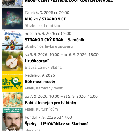
NEOBYČEJNÝ FESTIVAL LOUTKOVÝCH DIVADEL
Pátek 4. 9. 2026 od 20:00
MIG 21 / STRAKONICE
Strakonice Letní kino
Sobota 5. 9. 2026 od 09:00
STRAKONICKÝ DRAK – 9. ročník
Strakonice, lávka u pivovaru
so 5. 9. 2026, 10:00 – ne 6. 9. 2026, 18:00
Hruškobraní
Blatná, zámek Blatná
Neděle 6. 9. 2026
Běh mezi mosty
Písek, Kamenný most
po 7. 9. 2026, 10:00 – st 9. 9. 2026, 15:00
Babí léto nejen pro bábinky
Písek, Kulturní dům
Pondělí 7. 9. 2026 od 17:00
Špeky – LiStOVáNí.cz ve Sladovně
Sladovna