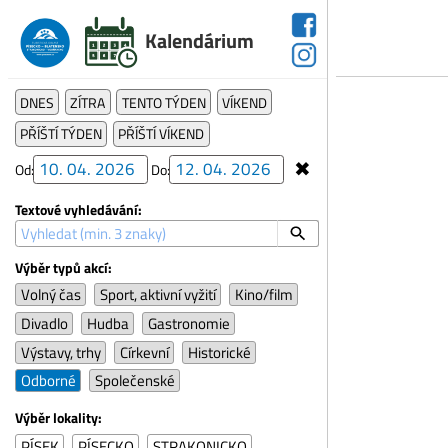
Kalendárium
DNES
ZÍTRA
TENTO TÝDEN
VÍKEND
PŘÍŠTÍ TÝDEN
PŘÍŠTÍ VÍKEND
✖
Od:
Do:
Textové vyhledávání:
Výběr typů akcí:
Volný čas
Sport, aktivní vyžití
Kino/film
Divadlo
Hudba
Gastronomie
Výstavy, trhy
Církevní
Historické
Odborné
Společenské
Výběr lokality:
PÍSEK
PÍSECKO
STRAKONICKO