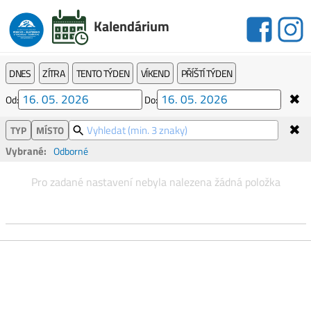
Kalendárium
DNES
ZÍTRA
TENTO TÝDEN
VÍKEND
PŘÍŠTÍ TÝDEN
✖
Od:
Do:
✖
TYP
MÍSTO
Vybrané:
Odborné
Pro zadané nastavení nebyla nalezena žádná položka