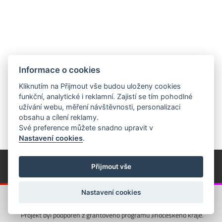
Informace o cookies
Kliknutím na Přijmout vše budou uloženy cookies
funkční, analytické i reklamní. Zajistí se tím pohodlné
užívání webu, měření návštěvnosti, personalizaci
obsahu a cílení reklamy.
Své preference můžete snadno upravit v
Nastavení cookies
.
© Píseckem / Kalendárium (Změna programu vyhrazena!)
(Cookies)
Přijmout vše
© 2018 - 2026 Realizace a správa webu:
Studio QUIN.cz
Nastavení cookies
Projekt byl podpořen z grantového programu Jihočeského kraje.