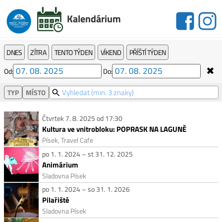
Kalendárium
DNES
ZÍTRA
TENTO TÝDEN
VÍKEND
PŘÍŠTÍ TÝDEN
✖
Od:
Do:
TYP
MÍSTO
Čtvrtek 7. 8. 2025 od 17:30
Kultura ve vnitrobloku: POPRASK NA LAGUNĚ
Písek, Travel Cafe
po 1. 1. 2024 – st 31. 12. 2025
Animárium
Sladovna Písek
po 1. 1. 2024 – so 31. 1. 2026
Pilařiště
Sladovna Písek