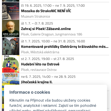
čt 19. 6. 2025, 17:00 – ne 7. 9. 2025, 17:00
Mozaika do StrakoNIC NENÍ VÍC
Muzeum Strakonice
út 1. 7. – čt 7. 8. 2025
Zahraj si Písek! Zábavně.online
Písek, Galerie Dragoun, Jungmannova 186
út 1. 7. 2025, 10:00 – ne 31. 8. 2025, 16:00
Komentované prohlídky Elektrárny královského města Písku
Písek, Městská elektrárna
st 2. 7. 2025, 19:00 – st 27. 8. 2025
Hudební léto na Ostrově
Písek, restaurace Ostrov
ne 6. 7. 2025, 14:00 – ne 28. 9. 2025
Jihočeská krajina II.
Vodňany, Městská galerie
Informace o cookies
po 14. 7. – út 30. 9. 2025
Kukuřičné bludiště
Kliknutím na Přijmout vše budou uloženy cookies
Strakonice, Kukuřičáci
funkční, analytické i reklamní. Zajistí se tím pohodlné
užívání webu, měření návštěvnosti, personalizaci