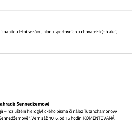
nnedžemově
í hieroglyfického písma či nález Tutanchamonovy
ě“. Vernisáž 10. 6. od 16 hodin. KOMENTOVANÁ
ěnovanou vzácné ruční technice, která téměř zmizela.
í založení písecké lesnické školy. Budou představeny