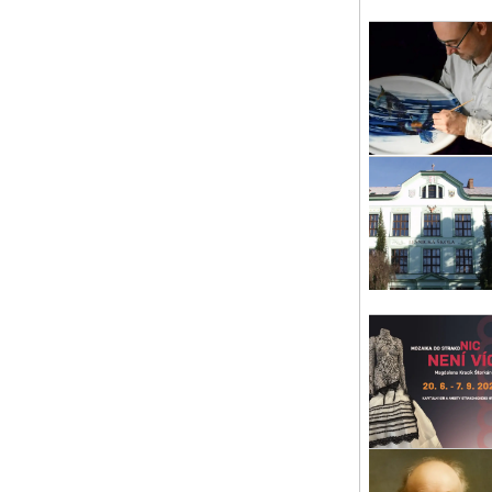
čt 
Mo
Muz
Mu
út 
Za
Gal
Pís
út 
Ko
Pro
14 
Pís
st 
Hu
Hud