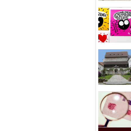
Záž
Je 
Pís
so 
Pr
Exp
arc
Pr
út 
At
kre
Sla
so 
Cí
Cel
Str
so 