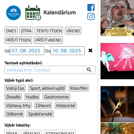
Čtv
Kalendárium
Ku
Div
se 
DNES
ZÍTRA
TENTO TÝDEN
VÍKEND
Pís
PŘÍŠTÍ TÝDEN
PŘÍŠTÍ VÍKEND
po 
✖
Od:
Do:
An
Uni
Textové vyhledávání:
for
Sla
Výběr typů akcí:
po 
Volný čas
Sport, aktivní vyžití
Kino/film
Pil
Divadlo
Hudba
Gastronomie
Her
Výstavy, trhy
Církevní
Historické
Sla
Odborné
Společenské
út 
Mr
Výběr lokality:
Obř
PÍSEK
PÍSECKO
STRAKONICKO