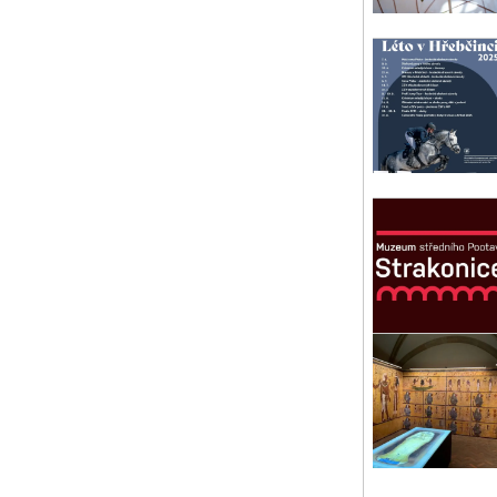
Ma
Něž
Str
st 
Ko
Výs
hro
PRO
Pr
st 
Ru
V d
Mu
pá 
14
Nej
výz
Pí