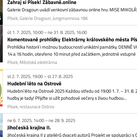
by je tady! Přijďte si užít pohodové večery s živou hudbou...
ek, restaurace Ostrov
6. 7. 2025, 14:00 – ne 28. 9. 2025
očeská krajina II.
očeská krajina II z ateliérů dvaceti autorů Projekt ve spolupráci s Galerií Proch
išová Olga, Gantnerová Ivana, Gregorová Šípová Pavla, Harazin...
ňany, Městská galerie
14. 7. – út 30. 9. 2025
kuřičné bludiště
ava v bludišti pro celou rodinu Přemýšlíte, kam na výlet s dětmi? Kukuřičná blu
radiční dobrodružství v přírodě na čerstvém vzduchu,...
akonice, Kukuřičáci
15. 7. – st 1. 10. 2025
vadelní předplatné PODZIM
adelní předplatné nabízí představení s mimořádnými hereckými výkony a zaruču
a abonentní vstupenky 1200 Kč / 1050 Kč Předprodej vstupenek zde...
turní Plantáž Blatná