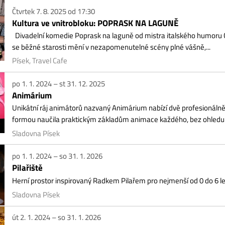
rtek 7. 8. 2025 od 17:30
ltura ve vnitrobloku: POPRASK NA LAGUNĚ
adelní komedie Poprask na laguně od mistra italského humoru Carla Goldonih
běžné starosti mění v nezapomenutelné scény plné vášně,...
ek, Travel Cafe
1. 1. 2024 – st 31. 12. 2025
imárium
kátní ráj animátorů nazvaný Animárium nabízí dvě profesionálně vybavená an
mou naučila praktickým základům animace každého, bez ohledu na věk či tech
dovna Písek
1. 1. 2024 – so 31. 1. 2026
ařiště
ní prostor inspirovaný Radkem Pilařem pro nejmenší od 0 do 6 let.
dovna Písek
2. 1. 2024 – so 31. 1. 2026
aveniště
í dřevěný labyrint plný tunelů, skrýší a mostů.