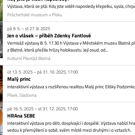
turní Plantáž Blatná
13. 5. 2025 – pá 31. 10. 2025, 17:00
lý princ
eraktivní výstava s rozšířenou realitou Malý princ Elišky Podzimkové
ek, Sladovna
16. 5. 2025 – st 31. 12. 2025, 17:00
Ana SEBE
eraktivní výstava pro děti, dospívající i dospělé. Výstava nabízí hravé, ale záro
ou k přemýšlení o sobě, svém místě mezi druhými i o vztazích.
ek, Sladovna
7. 6. – ne 31. 8. 2025
TO V HŘEBČINCI
o v hřebčinci 2025 Zemský hřebčinec Písek připravil pro letošní rok nabitou letn
hlídek i zkoušek pro mladé koně. Všechny uvedené akce jsou...
ek, Zemský hřebčinec
11. 6. – út 26. 8. 2025