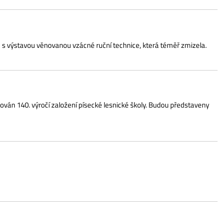
čem v ulicích Písku!
 Prohlídky začínají přímo na místě vždy v 10, 12,
za dobrého počasí. Restaurace Ostrov, Písek Léto plné