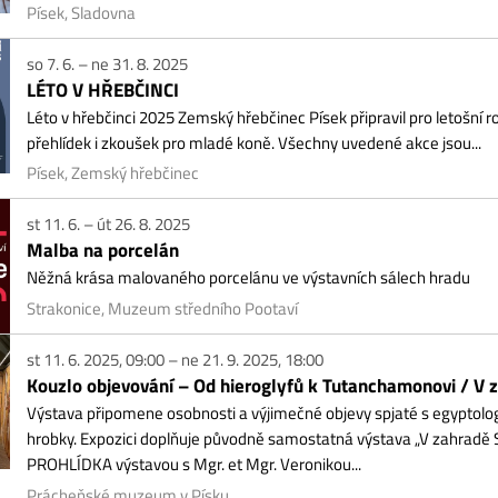
lba na porcelán
ná krása malovaného porcelánu ve výstavních sálech hradu
akonice, Muzeum středního Pootaví
11. 6. 2025, 09:00 – ne 21. 9. 2025, 18:00
uzlo objevování – Od hieroglyfů k Tutanchamonovi / V zahradě Se
tava připomene osobnosti a výjimečné objevy spjaté s egyptologií – rozluštěn
bky. Expozici doplňuje původně samostatná výstava „V zahradě Sennedžemov
HLÍDKA výstavou s Mgr. et Mgr. Veronikou...
ácheňské muzeum v Písku
11. 6. 2025, 09:00 – út 26. 8. 2025, 17:00
dolf Vozár: Malba na porcelán
obě, kdy většinu porcelánu zdobí tiskové technologie, přicházíme s výstavou v
zeum Strakonice
13. 6. 2025, 09:00 – ne 31. 8. 2025, 18:00
0 let výuky lesníků — Lesnická škola v Písku
menší výstavní prostor Prácheňského muzea bude přes léto věnován 140. výroč
namné milníky z dějin první instituce tohoto typu s českým...
sek, Prácheňské muzeum