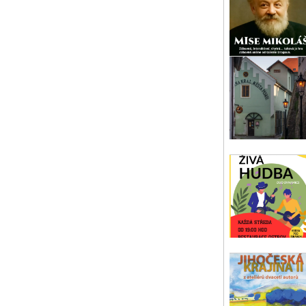
hud
Pís
ne 
Jih
Jih
Div
Vod
po 
Ku
Záb
net
Str
út 
Di
Div
Cen
Kul