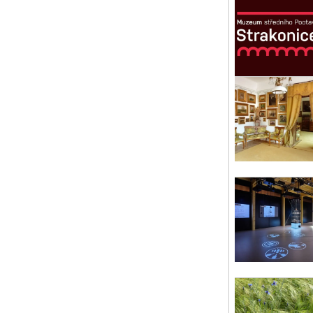
Pa
Pam
Čes
Pa
čt 
Pa
Pam
hol
Pam
čt 
Kd
Výs
Pr
pá 
Je
Ver
z B