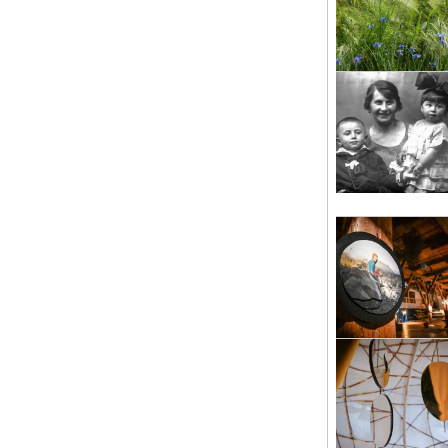
Kul
út 
Ma
Int
Pís
pá 
HR
Int
ved
Pís
so 
LÉ
Lét
pře
Pís
st 