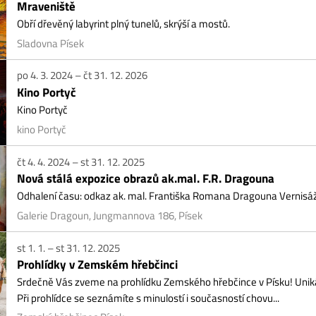
dovna Písek
4. 3. 2024 – čt 31. 12. 2026
no Portyč
o Portyč
o Portyč
4. 4. 2024 – st 31. 12. 2025
vá stálá expozice obrazů ak.mal. F.R. Dragouna
alení času: odkaz ak. mal. Františka Romana Dragouna Vernisáž výstavy s ko
erie Dragoun, Jungmannova 186, Písek
1. 1. – st 31. 12. 2025
ohlídky v Zemském hřebčinci
ečně Vás zveme na prohlídku Zemského hřebčince v Písku! Unikátní historický a
 prohlídce se seznámíte s minulostí i současností chovu...
mský hřebčinec Písek
27. 1. 2025 – ne 18. 10. 2026
boj! Neboj!