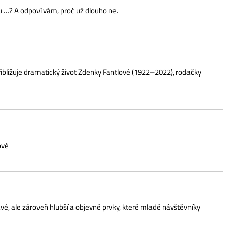
veň hlubší a objevné prvky, které mladé návštěvníky
í sezónu, plnou sportovních a chovatelských akcí,