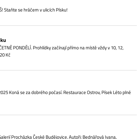
ázka České Budějovice. Autoři: Bednářová Ivana,
diště jsou skvělým tipem nejen na víkend! Zažijete
je vám stálé místo v hledišti dle vašeho výběru.