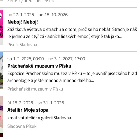
itková výstava o strachu a o tom, proč se ho nebát. Strach je náš pradávný spo
jednou ze čtyř základních lidských emocí, stejně tak jako...
ek, Sladovna
1. 2. 2025, 09:00 – ne 3. 1. 2027, 17:00
ácheňské muzeum v Písku
ozice Prácheňského muzea v Písku – to je uvnitř píseckého hradu ukrytá historie,
heologie a ještě mnoho a mnoho dalšího...
ácheňské muzeum v Písku
18. 2. 2025 – so 31. 1. 2026
eliér Moje stopa
ativní ateliér v galerii Sladovna
dovna Písek
1. 3. – ne 19. 10. 2025
n, zapomenutá krása starého řemesla
osezónní výstava ve výstavních sálech hradu.
akonice, Muzeum středního Pootaví
1. 3. 2025, 09:00 – st 31. 12. 2025, 17:00