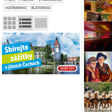
Sla
VODŇANSKO
BLATENSKO
po 
Ki
Kin
kin
čt 
No
Odh
Gal
st 
Pr
Srd
Při
Ze
po 
Ne