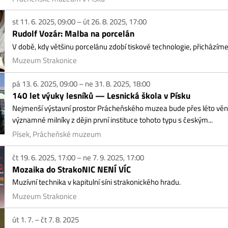
19. 6. 2025, 17:00 – ne 7. 9. 2025, 17:00
zaika do StrakoNIC NENÍ VÍC
ívní technika v kapitulní síni strakonického hradu.
zeum Strakonice
1. 7. – čt 7. 8. 2025
hraj si Písek! Zábavně.online
erie Dragoun uvádí venkovní zábavnou online hru: MISE MIKOLÁŠ! Staňte se hrá
ek, Galerie Dragoun, Jungmannova 186
1. 7. 2025, 10:00 – ne 31. 8. 2025, 16:00
mentované prohlídky Elektrárny královského města Písku
hlídka historií i možnou budoucností unikátní památky. DENNĚ VČETNĚ PONDĚLÍ.
a 16 hodin, otevřeno 10 minut před začátkem, jednotné vstupné 20 Kč
ek, Městská elektrárna
2. 7. 2025, 19:00 – st 27. 8. 2025
dební léto na Ostrově
ební léto na Ostrově 2025 Každou středu od 19:00 1. 7. – 31. 8. 2025 Koná se 