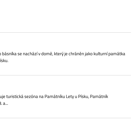
achází v domě, který je chráněn jako kulturní památka
á sezóna na Památníku Lety u Písku, Památník
 vám, proč už dlouho ne.
tický život Zdenky Fantlové (1922–2022), rodačky