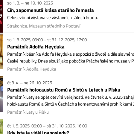
mátník Adolfa Heyduka
átník básníka Adolfa Heyduka s expozicí o životě a díle slavného básníka se n
ké republiky. Dnes slouží jako pobočka Prácheňského muzea v Písku.
mátník Adolfa Heyduka
3. 4. – ne 26. 10. 2025
mátník holocaustu Romů a Sintů v Letech u Písku
átník Lety se opět otevírá veřejnosti. Ve čtvrtek 3. 4. 2025 zahajuje turistick
okaustu Romů a Sintů v Čechách s komentovanými prohlídkami 3. a...
átník Lety u Písku
1. 5. 2025, 09:00 – pá 31. 10. 2025, 16:00
y jste je viděli naposledy?
tava, která se ptá: Kdy jste viděli naposledy křepelku, sysla, chrpu …? A odpoví
ácheňské muzeum v Písku
9. 5. – st 27. 8. 2025
n o vlásek – příběh Zdenky Fantlové
nisáž výstavy 8. 5. 17.30 h Výstava v Městském muzeu Blatná přibližuje drama
latné, která přežila hrůzy holokaustu. Její osud, od...