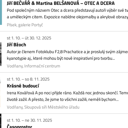
í Bžoch
or je členem Fotoklubu F2,8 Prachatice a je proslulý svým zájmem o historické f
notypie aj., které mohou být nově inspirativní pro tvorbu...
dňany, Informační centrum
1. 10. – so 8. 11. 2025
ásné budoucí
na Kovářová A po noci přijde ráno. Každá noc jednou skončí. Temnota ustoupí a
otě zažil. A přesto, že jsme to všichni zažili, neměli bychom...
ňany, Sloupová síň Městského úřadu
1. 10. – ne 30. 11. 2025
soprostor
stina Ema Chalupová Časoprostor nebo také prostoročas je fyzikální pojem z teor
řrozměrného kontinua. Vystavený fotografický soubor je však...
ňany, Park Jana Pavla II.
2. 10. 2025, 09:00 – st 12. 11. 2025, 17:00
lasy nekonečna / Echoes of infinity
tava představí současnou tvorbu Lenky Vilhelmové, která se týká témat rezonují