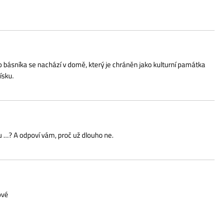
achází v domě, který je chráněn jako kulturní památka
 vám, proč už dlouho ne.
veň hlubší a objevné prvky, které mladé návštěvníky