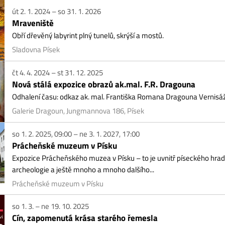
2. 1. 2024 – so 31. 1. 2026
aveniště
í dřevěný labyrint plný tunelů, skrýší a mostů.
dovna Písek
4. 4. 2024 – st 31. 12. 2025
vá stálá expozice obrazů ak.mal. F.R. Dragouna
alení času: odkaz ak. mal. Františka Romana Dragouna Vernisáž výstavy s ko
erie Dragoun, Jungmannova 186, Písek
1. 2. 2025, 09:00 – ne 3. 1. 2027, 17:00
ácheňské muzeum v Písku
ozice Prácheňského muzea v Písku – to je uvnitř píseckého hradu ukrytá historie,
heologie a ještě mnoho a mnoho dalšího...
ácheňské muzeum v Písku
1. 3. – ne 19. 10. 2025
n, zapomenutá krása starého řemesla
osezónní výstava ve výstavních sálech hradu.
akonice, Muzeum středního Pootaví