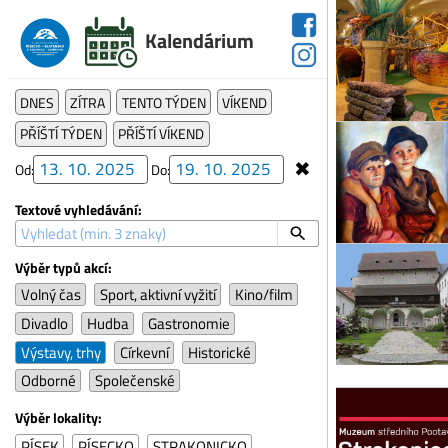
út 
Kalendárium
Mr
Obř
Sla
DNES
ZÍTRA
TENTO TÝDEN
VÍKEND
čt 
PŘÍŠTÍ TÝDEN
PŘÍŠTÍ VÍKEND
No
✖
Od:
Do:
Odh
Gal
Textové vyhledávání:
so 
Pr
Výběr typů akcí:
Exp
Volný čas
Sport, aktivní vyžití
Kino/film
arc
Divadlo
Hudba
Gastronomie
Pr
Výstavy, trhy
Církevní
Historické
so 
Odborné
Společenské
Cí
Cel
Výběr lokality:
Str
PÍSEK
PÍSECKO
STRAKONICKO