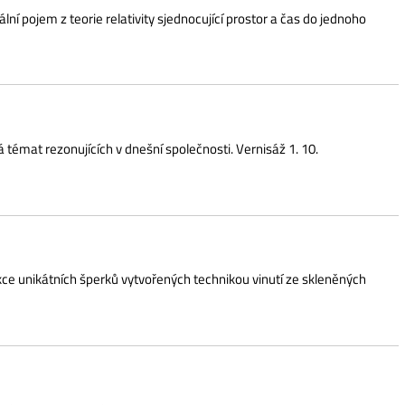
 šperků vytvořených technikou vinutí ze skleněných
isáž 3. 10. od 16 hodin
Českého Těšína v roce 1943. Po studiích malby