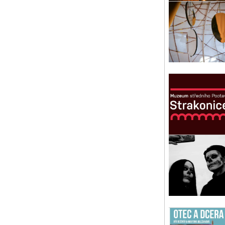
ved
Pís
st 
El
Výs
Str
čt 
Pa
Aut
s 
Pí
út 
Ji
Pod
a u
Pís
st 