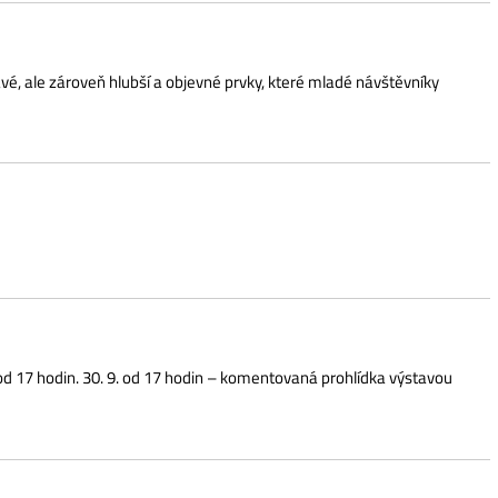
0. 9. od 17 hodin – komentovaná prohlídka výstavou
ojuje výtvarné umění s rukodělnou zručností