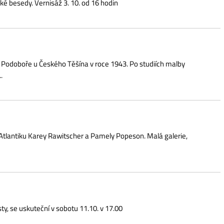
rey Rawitscher a Pamely Popeson. Malá galerie,
í v sobotu 11.10. v 17.00
rniéru 29.11.
 stavební rekonstrukce strakonického hradu v roce