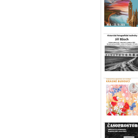
Jiř
Aut
kya
Vo
st 
Kr
Ire
živ
Vod
st 
Ča
Vla
čty
Vod
čt 
Oh
Výs