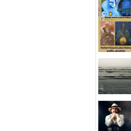
OC
Mul
Sla
Pís
so 
Ta
Ver
Pís
so 
Al
Pro
Pís
út 
Ol
kap
201
Mu