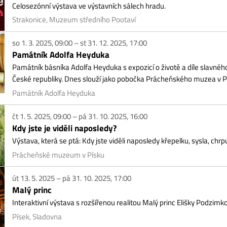
1. 3. 2025, 09:00 – st 31. 12. 2025, 17:00
mátník Adolfa Heyduka
átník básníka Adolfa Heyduka s expozicí o životě a díle slavného básníka se n
ké republiky. Dnes slouží jako pobočka Prácheňského muzea v Písku.
mátník Adolfa Heyduka
1. 5. 2025, 09:00 – pá 31. 10. 2025, 16:00
y jste je viděli naposledy?
tava, která se ptá: Kdy jste viděli naposledy křepelku, sysla, chrpu …? A odpoví
ácheňské muzeum v Písku
13. 5. 2025 – pá 31. 10. 2025, 17:00
lý princ
eraktivní výstava s rozšířenou realitou Malý princ Elišky Podzimkové
ek, Sladovna
16. 5. 2025 – st 31. 12. 2025, 17:00
Ana SEBE
eraktivní výstava pro děti, dospívající i dospělé. Výstava nabízí hravé, ale záro