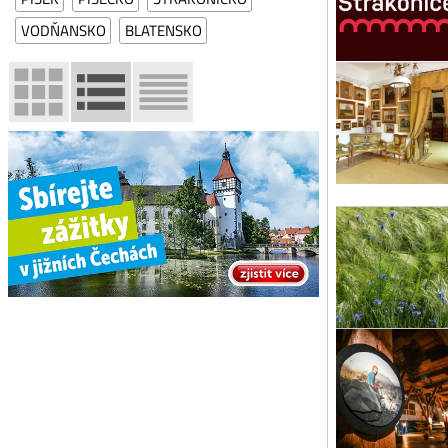
VODŇANSKO
BLATENSKO
so 
Pa
Pam
Čes
Pa
čt 
Kd
Výs
Pr
út 
Ma
Int
Pís
pá 
HR
Int