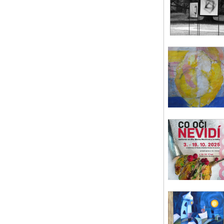
od 
Pí
pá 
Co
víc
tyč
Mu
so 
MY
Svá
Pí
ne 
He
Ver
na 
Vod
čt 