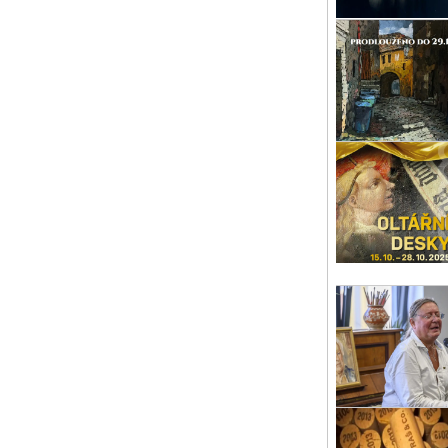
Úte
Ro
Kon
Pís
Pát
Ví
Vín
a r
Pís