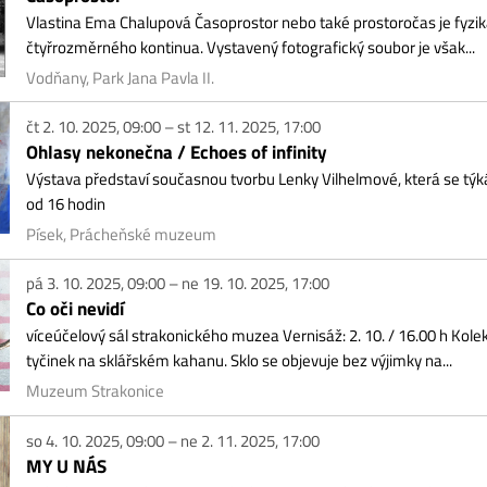
16 hodin
sek, Prácheňské muzeum
3. 10. 2025, 09:00 – ne 19. 10. 2025, 17:00
 oči nevidí
eúčelový sál strakonického muzea Vernisáž: 2. 10. / 16.00 h Kolekce unikátních
inek na sklářském kahanu. Sklo se objevuje bez výjimky na...
zeum Strakonice
4. 10. 2025, 09:00 – ne 2. 11. 2025, 17:00
 U NÁS
 díla představí na souborné výstavě členové Prácheňské umělecké besedy. Vern
sek, Prácheňské muzeum
5. 10. – ne 16. 11. 2025
rbert Kisza & Luboš Malina
nisáž 5. října ve 14 h. Akademický malíř Herbet Kisza se narodil v Podoboře u 
VŠÚP v Praze u profesora A. Fišárka se stává umělcem na volné...
ňany, Městská galerie
9. 10. 2025 – út 30. 12. 2025, 17:00