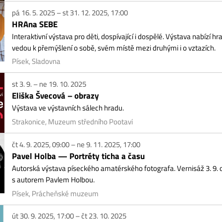
ou k přemýšlení o sobě, svém místě mezi druhými i o vztazích.
ek, Sladovna
3. 9. – ne 19. 10. 2025
iška Švecová – obrazy
tava ve výstavních sálech hradu.
akonice, Muzeum středního Pootaví
4. 9. 2025, 09:00 – ne 9. 11. 2025, 17:00
vel Holba — Portréty ticha a času
orská výstava píseckého amatérského fotografa. Vernisáž 3. 9. od 17 hodin. 3
autorem Pavlem Holbou.
sek, Prácheňské muzeum
30. 9. 2025, 17:00 – čt 23. 10. 2025
ří BEČVÁŘ & Martina BELŠANOVÁ – OTEC A DCERA
 společným názvem Otec a dcera představují autoři výběr své tvorby, jež prop
měleckým citem. Expozice nabídne olejomalby a akrylové obrazy, dřevěné...
ek, galerie Portyč
1. 10. – út 30. 12. 2025