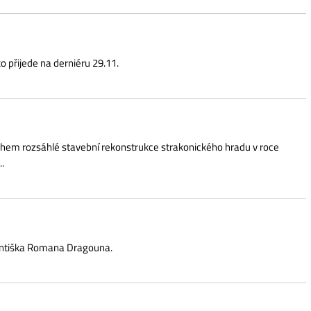
na Dragouna.
ící vína, vznikající v souladu s přírodou, historií