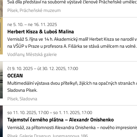
EAN
timediální výstava dvou přítelkyň, žijících na opačných stranách Atlantiku Ka
dovna Písek.
ek, Sladovna
11. 10. 2025, 17:00 – so 1. 11. 2025, 17:00
jemství černého plátna – Alexandr Onishenko
nisáž, za přítomnosti Alexandra Onishenka – nového impresionisty, se uskutečn
ek, Galerie Dragoun, Jungmannova 186
11. 10. 2025, 17:00 – so 29. 11. 2025, 17:00
exandr Onishenko – prodloužení výstavy do 29.11.
dloužení výstavy "Tajemství černého plátna"! Alexandr Onishenko přijede na de
ek, Galerie Dragoun, Jungmannova 186
14. 10. 2025, 17:00 – út 28. 10. 2025, 18:00
tářní desky
itulní síň strakonického hradu Dvě oltářní desky byly objeveny během rozsáhlé
9. Byly objeveny v místě mezi stropem a podlahou při vstupu do...
zeum Strakonice