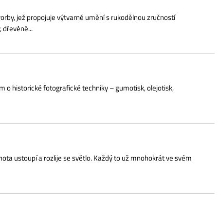
otografické techniky – gumotisk, olejotisk,
 rozlije se světlo. Každý to už mnohokrát ve svém
ie relativity sjednocující prostor a čas do jednoho
cích v dnešní společnosti. Vernisáž 1. 10.