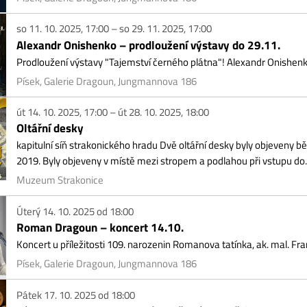
rý 14. 10. 2025 od 18:00
man Dragoun – koncert 14.10.
cert u příležitosti 109. narozenin Romanova tatínka, ak. mal. Františka Roma
ek, Galerie Dragoun, Jungmannova 186
ek 17. 10. 2025 od 18:00
no mezi obrazy – Rodinné vinařství Nepraš & Co.
a z rodinného vinařství Nepraš z Pavlova jsou vína s duší – harmonická, dlouze zraj
espektem k tradici.
ek, Galerie Dragoun, Jungmannova 186