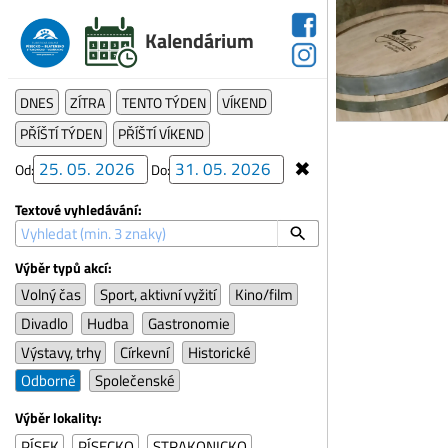
Pát
Kalendárium
Ví
Vžd
Pís
DNES
ZÍTRA
TENTO TÝDEN
VÍKEND
PŘÍŠTÍ TÝDEN
PŘÍŠTÍ VÍKEND
✖
Od:
Do:
Textové vyhledávání:
Výběr typů akcí:
Volný čas
Sport, aktivní vyžití
Kino/film
Divadlo
Hudba
Gastronomie
Výstavy, trhy
Církevní
Historické
Odborné
Společenské
Výběr lokality:
PÍSEK
PÍSECKO
STRAKONICKO