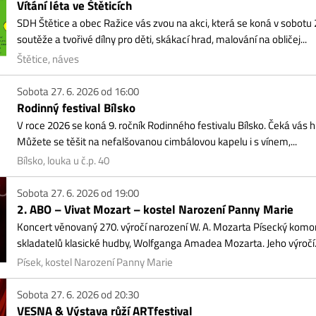
těže a tvořivé dílny pro děti, skákací hrad, malování na obličej...
tice, náves
ota 27. 6. 2026 od 16:00
dinný festival Bílsko
oce 2026 se koná 9. ročník Rodinného festivalu Bílsko. Čeká vás hudba, divadlo
ete se těšit na nefalšovanou cimbálovou kapelu i s vínem,...
sko, louka u č.p. 40
ota 27. 6. 2026 od 19:00
 ABO – Vivat Mozart – kostel Narození Panny Marie
cert věnovaný 270. výročí narození W. A. Mozarta Písecký komorní orchestr po
adatelů klasické hudby, Wolfganga Amadea Mozarta. Jeho výročí...
ek, kostel Narození Panny Marie
ota 27. 6. 2026 od 20:30
SNA & Výstava růží ARTfestival
lední červnový víkend se Blatná opět ponoří do světa růží, hudby a slavnostní a
ošní ročník ovládnou královny – a to doslova. Hlavním...
turní Plantáž Blatná