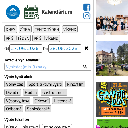
so 
Kalendárium
JI
Jih
pla
DNES
ZÍTRA
TENTO TÝDEN
VÍKEND
Pís
PŘÍŠTÍ TÝDEN
PŘÍŠTÍ VÍKEND
Sob
✖
Od:
Do:
Ve
Zah
Textové vyhledávání:
a d
Ln
Výběr typů akcí:
Sob
Volný čas
Sport, aktivní vyžití
Kino/film
Pí
Divadlo
Hudba
Gastronomie
Poz
rok
Výstavy, trhy
Církevní
Historické
Odborné
Společenské
Sob
Vít
Výběr lokality:
SDH
PÍSEK
PÍSECKO
STRAKONICKO