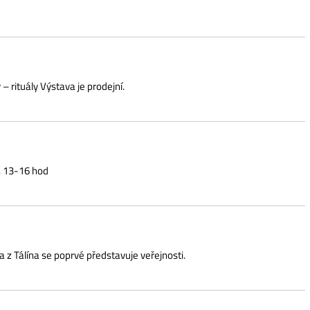
prvé představuje veřejnosti.
vadelních ochotníků v Blatné. U jeho zrodu stál učitel