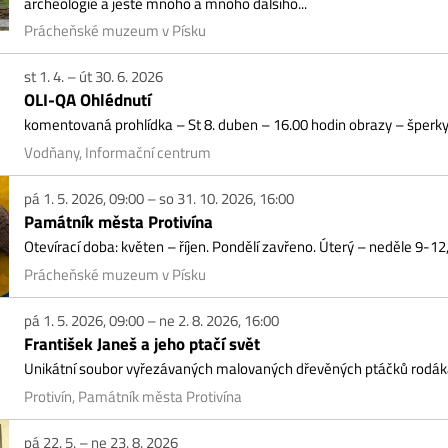
dňany, Informační centrum
1. 5. 2026, 09:00 – so 31. 10. 2026, 16:00
mátník města Protivína
vírací doba: květen – říjen. Pondělí zavřeno. Úterý – neděle 9-12, 13-16 hod
ácheňské muzeum v Písku
1. 5. 2026, 09:00 – ne 2. 8. 2026, 16:00
antišek Janeš a jeho ptačí svět
kátní soubor vyřezávaných malovaných dřevěných ptáčků rodáka z Tálína se po
tivín, Památník města Protivína
22. 5. – ne 23. 8. 2026
HOTNÍCI! 175 let SDO v Blatné
etošním roce uplyne 175 let od chvíle, kdy byl v létě roku 1851 založen Spolek di
ef Martinovský, který se do Blatné přistěhoval z...
turní Plantáž Blatná
30. 5. 2026, 09:00 – po 7. 9. 2026, 18:00
RRA AUREA – Novodobé nálezy jihočeského zlata