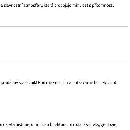
lečník! Rodíme se s ním a potkáváme ho celý život.
 umění, architektura, příroda, živé ryby, geologie,
va je prodejní.