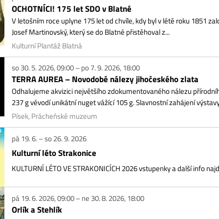
alujeme akvizici největšího zdokumentovaného nálezu přírodního zlata v česk
 g vévodí unikátní nuget vážící 105 g. Slavnostní zahájení výstavy v rámci muzejn
sek, Prácheňské muzeum
19. 6. – so 26. 9. 2026
lturní léto Strakonice
LTURNÍ LÉTO VE STRAKONICÍCH 2026 vstupenky a další info najdete na webu
19. 6. 2026, 09:00 – ne 30. 8. 2026, 18:00
ík a Stehlík
ovaná reportáž o budování Orlické přehrady. Vernisáž 18. 6. v 17 hodin
sek, Prácheňské muzeum
20. 6. 2026, 17:00 – so 8. 8. 2026, 17:00
antišek RINGO Čech
vy. Humor. Osobnost. František Ringo Čech a jeho profilová výstava v Galerii Dra
ek, Galerie Dragoun, Jungmannova 186
26. 6. 2026, 21:00 – ne 28. 6. 2026, 16:00