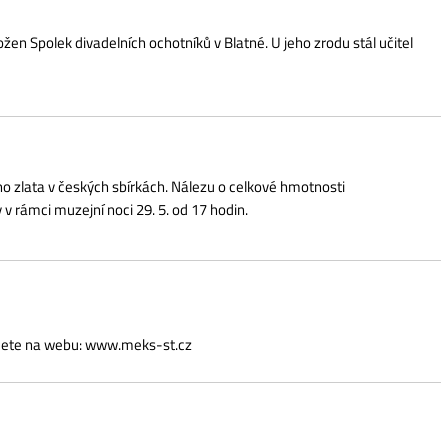
ých sbírkách. Nálezu o celkové hmotnosti
í noci 29. 5. od 17 hodin.
: www.meks-st.cz
goun od 20. 6. do 8. 8.