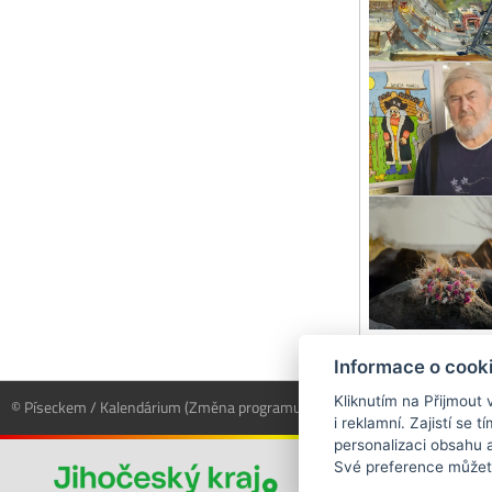
Vý
Pos
Let
Kul
Informace o cook
Kliknutím na Přijmout 
© Píseckem / Kalendárium (Změna programu vyhrazena!)
(Cookies)
i reklamní. Zajistí se
personalizaci obsahu a
Své preference můžet
Projekt byl podp