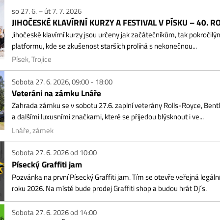
27. 6. – út 7. 7. 2026
HOČESKÉ KLAVÍRNÍ KURZY A FESTIVAL V PÍSKU – 40. ROČNÍK
očeské klavírní kurzy jsou určeny jak začátečníkům, tak pokročilým klavíristům –
tformu, kde se zkušenost starších prolíná s nekonečnou...
ek, Trojice
ota 27. 6. 2026, 09:00 - 18:00
teráni na zámku Lnáře
rada zámku se v sobotu 27.6. zaplní veterány Rolls-Royce, Bentley, Ferrari, J
alšími luxusními značkami, které se přijedou blýsknout i ve...
áře, zámek
ota 27. 6. 2026 od 10:00
secký Graffiti jam
vánka na první Písecký Graffiti jam. Tím se otevře veřejná legální zóna na vnitřn
u 2026. Na místě bude prodej Graffiti shop a budou hrát Dj´s.
ota 27. 6. 2026 od 14:00
ání léta ve Štěticích
 Štětice a obec Ražice vás zvou na akci, která se koná v sobotu 27. června od 1