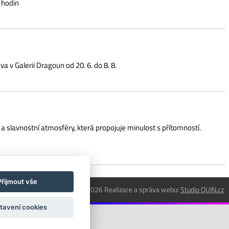
tmosféry, která propojuje minulost s přítomností.
Přijmout vše
© 2018 - 2026 Realizace a správa webu:
Studio QUIN.cz
tavení cookies