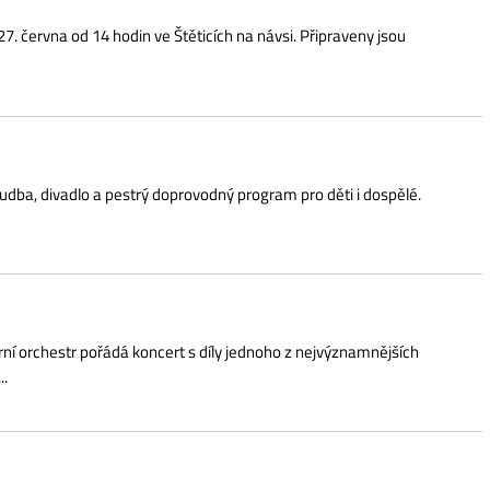
 a pestrý doprovodný program pro děti i dospělé.
řádá koncert s díly jednoho z nejvýznamnějších
tmosféry, která propojuje minulost s přítomností.