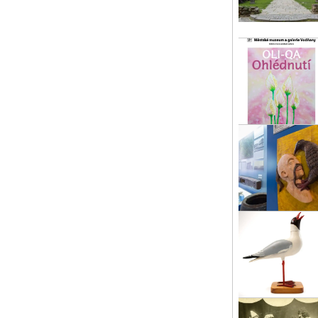
Vo
pá 
Pa
Ote
Pr
pá 
Fr
Uni
Pro
pá 
OC
V l
Jos
Kul
so 
TE