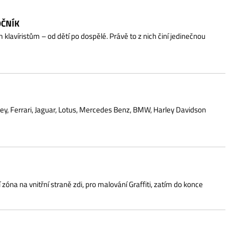
 od dětí po dospělé. Právě to z nich činí jedinečnou
aguar, Lotus, Mercedes Benz, BMW, Harley Davidson
í straně zdi, pro malování Graffiti, zatím do konce
4 hodin ve Štěticích na návsi. Připraveny jsou