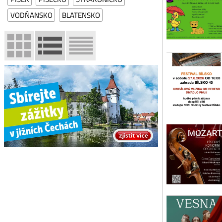
sou
VODŇANSKO
BLATENSKO
Ště
Sob
Ro
V r
Můž
Bíl
Sob
2.
Kon
skl
Pís
Sob
VE
Pos
Let
Kul