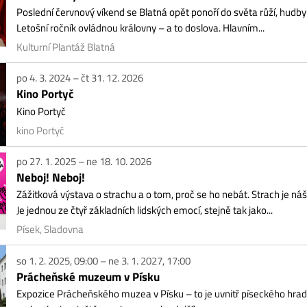
4. 3. 2024 – čt 31. 12. 2026
no Portyč
o Portyč
o Portyč
27. 1. 2025 – ne 18. 10. 2026
boj! Neboj!
itková výstava o strachu a o tom, proč se ho nebát. Strach je náš pradávný spo
jednou ze čtyř základních lidských emocí, stejně tak jako...
ek, Sladovna
1. 2. 2025, 09:00 – ne 3. 1. 2027, 17:00
ácheňské muzeum v Písku
ozice Prácheňského muzea v Písku – to je uvnitř píseckého hradu ukrytá historie,
heologie a ještě mnoho a mnoho dalšího...
ácheňské muzeum v Písku
1. 4. – út 30. 6. 2026
I-QA Ohlédnutí
entovaná prohlídka – St 8. duben – 16.00 hodin obrazy – šperky – rituály Výsta