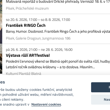
stava růží ARTfestival
lední červnový víkend se Blatná opět ponoří do světa růží, hudby a slavnostní a
ošní ročník ovládnou královny – a to doslova. Hlavním...
turní Plantáž Blatná
ies
vše budou uloženy cookies funkční, analytické
 tím pohodlné užívání webu, měření návštěvnosti,
Nas
 cílení reklamy.
e snadno upravit v
Nastavení cookies
.
ořen z grantového programu Jihočeského kraje.