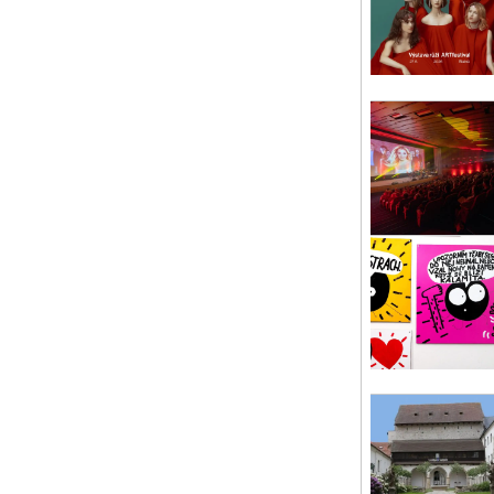
po 
Ki
Kin
kin
po 
Ne
Záž
Je 
Pís
so 
Pr
Exp
arc
Pr
st 
OL
kom