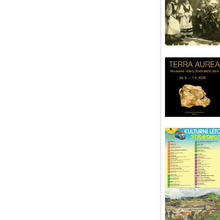
Odh
237
Pí
pá 
Ku
KU
pá 
Orl
Mal
Pí
so 
Fr
Bar
Pís
pá 