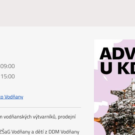
 09:00
 15:00
sko Vodňany
em vodňanských výtvarníků, prodejní
y ZŠaG Vodňany a dětí z DDM Vodňany