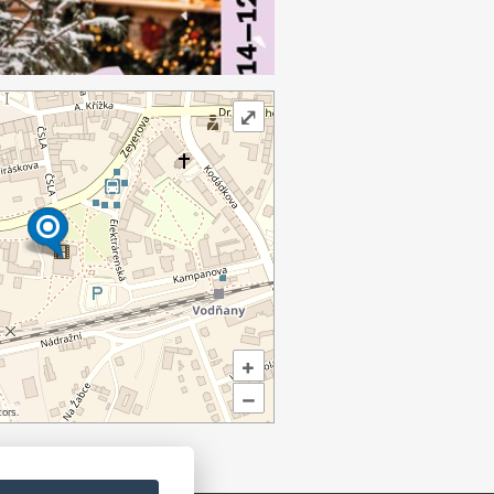
⤢
+
–
ors.