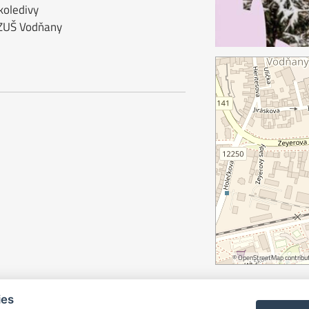
koledivy
 ZUŠ Vodňany
©
OpenStreetMap
contribut
ies