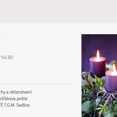
 14:30
rhy a občerstvení
Ježíškova pošta
Š T.G.M. Sedlice