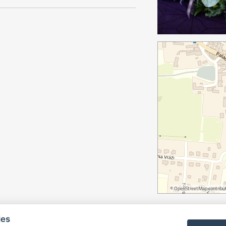
©
OpenStreetMap
contribut
ies