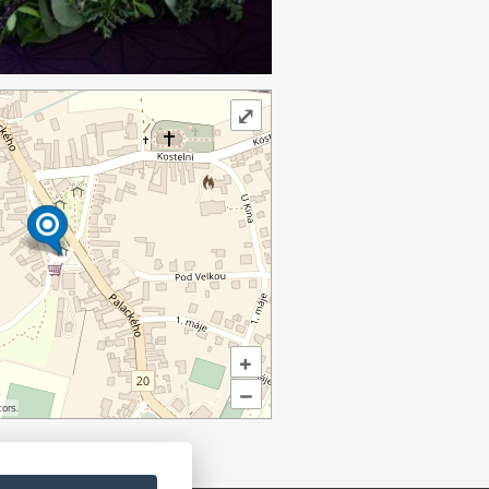
⤢
+
–
ors.