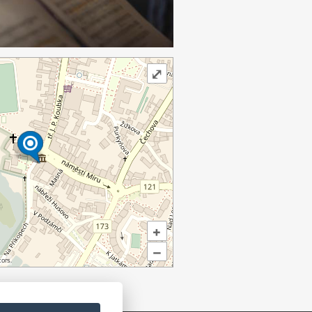
⤢
+
–
ors.