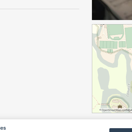
©
OpenStreetMap
contribut
ies