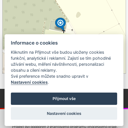
Informace o cookies
Kliknutím na Přijmout vše budou uloženy cookies
+
funkční, analytické i reklamní. Zajistí se tím pohodlné
užívání webu, měření návštěvnosti, personalizaci
–
obsahu a cílení reklamy.
©
OpenStreetMap
contributors.
Své preference můžete snadno upravit v
Nastavení cookies
.
© Píseckem / Kalendárium (Změna programu vyhrazena!)
(Cookies)
Přijmout vše
© 2018 - 2026 Realizace a správa webu:
Studio QUIN.cz
Nastavení cookies
Projekt byl podpořen z grantového programu Jihočeského kraje.