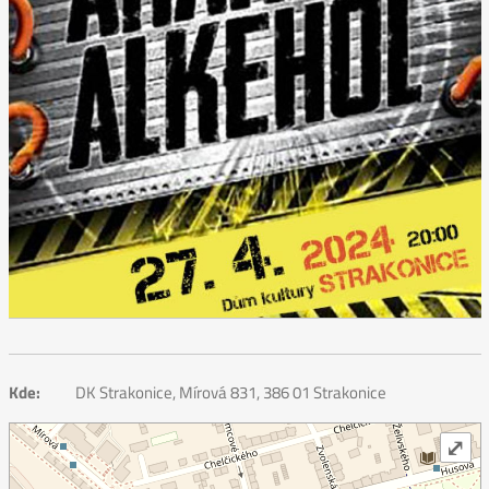
Kde:
DK Strakonice, Mírová 831, 386 01 Strakonice
⤢