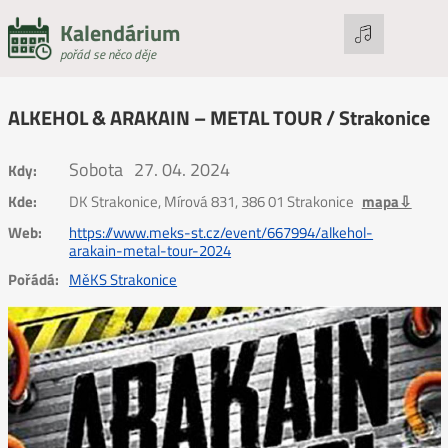
Kalendárium
pořád se něco děje
ALKEHOL & ARAKAIN – METAL TOUR / Strakonice
Sobota
27. 04. 2024
Kdy:
Kde:
DK Strakonice, Mírová 831, 386 01 Strakonice
mapa⇩
Web:
https://www.meks-st.cz/event/667994/alkehol-
arakain-metal-tour-2024
Pořádá:
MěKS Strakonice