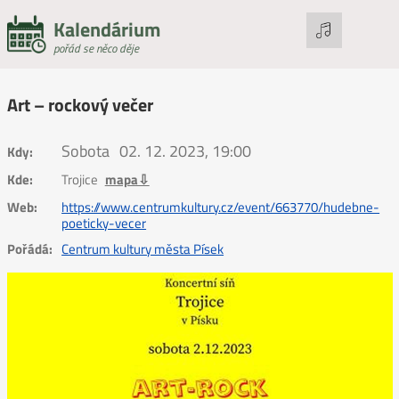
Kalendárium
pořád se něco děje
Art – rockový večer
Sobota
02. 12. 2023, 19:00
Kdy:
Kde:
Trojice
mapa⇩
Web:
https://www.centrumkultury.cz/event/663770/hudebne-
poeticky-vecer
Pořádá:
Centrum kultury města Písek