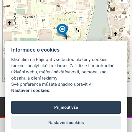
Informace o cookies
Kliknutím na Přijmout vše budou uloženy cookies
+
funkční, analytické i reklamní. Zajistí se tím pohodlné
užívání webu, měření návštěvnosti, personalizaci
–
obsahu a cílení reklamy.
©
OpenStreetMap
contributors.
Své preference můžete snadno upravit v
Nastavení cookies
.
© Píseckem / Kalendárium (Změna programu vyhrazena!)
(Cookies)
Přijmout vše
© 2018 - 2026 Realizace a správa webu:
Studio QUIN.cz
Nastavení cookies